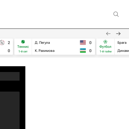
2
0
Д. Пегула
Брага
Теннис
Футбол
0
0
К. Рахимова
Динам
1-й сет
1-й тайм