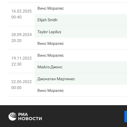
Винс Моралес
16.02.2025
00:40
Elijah Smith
Taylor Lapilus
28.09.2024
20:20
Винс Моралес
Винс Моралес
19.11.2022
22:30
Майлз Джонс
Джонатан Мартинес
22.05.2022
00:00
Винс Моралес