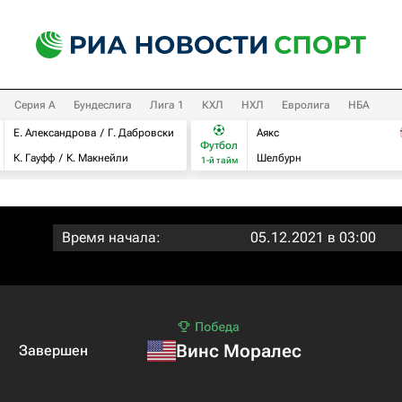
Серия А
Бундеслига
Лига 1
КХЛ
НХЛ
Евролига
НБА
Е. Александрова
Г. Дабровски
Аякс
Футбол
К. Гауфф
К. Макнейли
Шелбурн
1-й тайм
Время начала:
05.12.2021 в 03:00
Винс Моралес
Завершен