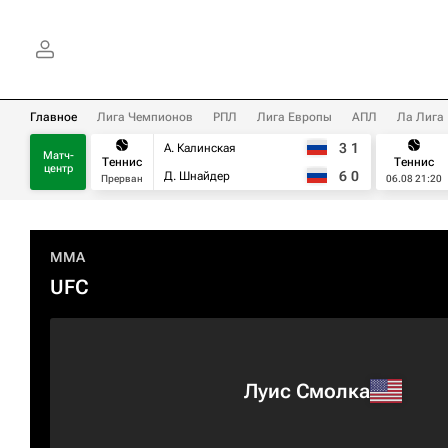
Главное
Лига Чемпионов
РПЛ
Лига Европы
АПЛ
Ла Лига
3
1
А. Калинская
Матч-
Теннис
Теннис
центр
6
0
Д. Шнайдер
Прерван
06.08 21:20
MMA
UFC
Луис Смолка