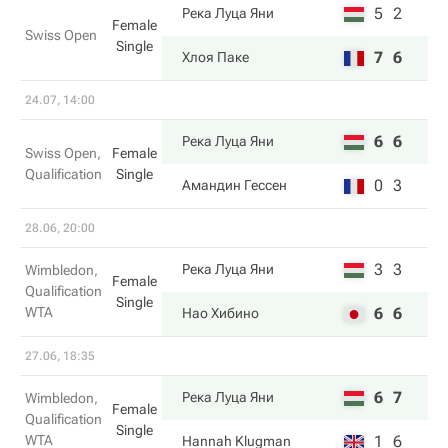
5
2
Река Луца Яни
Female
Swiss Open
Single
7
6
Хлоя Паке
24.07, 14:00
6
6
Река Луца Яни
Swiss Open,
Female
Qualification
Single
0
3
Амандин Гессен
28.06, 20:00
3
3
Река Луца Яни
Wimbledon,
Female
Qualification
Single
WTA
6
6
Нао Хибино
27.06, 18:35
6
7
Река Луца Яни
Wimbledon,
Female
Qualification
Single
WTA
1
6
Hannah Klugman