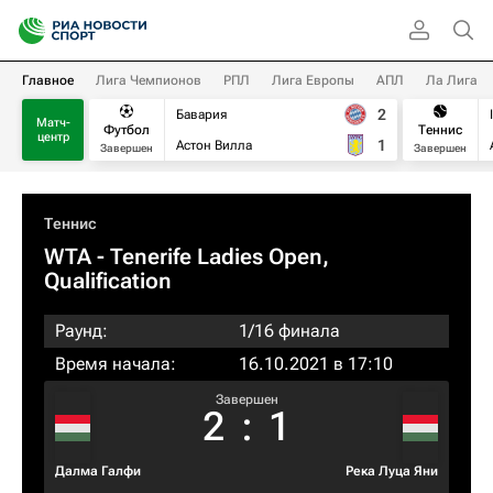
Главное
Лига Чемпионов
РПЛ
Лига Европы
АПЛ
Ла Лига
2
Бавария
Матч-
Футбол
Теннис
центр
1
Астон Вилла
Завершен
Завершен
Теннис
WTA
- Tenerife Ladies Open,
Qualification
Раунд:
1/16 финала
Время начала:
16.10.2021 в 17:10
Завершен
2
:
1
Далма Галфи
Река Луца Яни