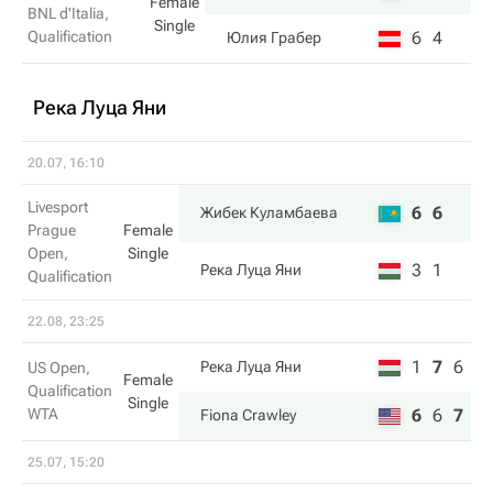
Female
BNL d'Italia,
Single
Qualification
6
4
Юлия Грабер
Река Луца Яни
20.07, 16:10
Livesport
6
6
Жибек Куламбаева
Prague
Female
Open,
Single
3
1
Река Луца Яни
Qualification
22.08, 23:25
1
7
6
Река Луца Яни
US Open,
Female
Qualification
Single
WTA
6
6
7
Fiona Crawley
25.07, 15:20