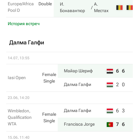
Europe/Africa
Double
И.
А.
3
Pool D
Бонавантюр
Местах
История встреч
Далма Галфи
14.07, 13:55
6
6
Майар Шериф
Female
Iasi Open
Single
2
0
Далма Галфи
23.06, 14:20
6
3
Далма Галфи
Wimbledon,
Female
Qualification
Single
WTA
7
6
Francisca Jorge
15.06, 11:40