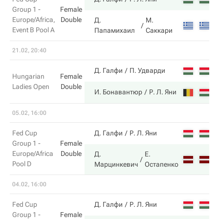
Group 1 -
Female
Europe/Africa,
Double
Д.
М.
3
Event B Pool A
Папамихаил
Саккари
21.02, 20:40
4
Д. Галфи
П. Удварди
Hungarian
Female
Ladies Open
Double
6
И. Бонавантюр
Р. Л. Яни
05.02, 16:00
6
Fed Cup
Д. Галфи
Р. Л. Яни
Group 1 -
Female
Europe/Africa
Double
Д.
Е.
7
Pool D
Марцинкевич
Остапенко
04.02, 16:00
6
Fed Cup
Д. Галфи
Р. Л. Яни
Group 1 -
Female