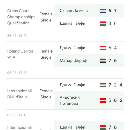
6
7
Сюзан Ламенс
Grass Court
Female
Championships,
Single
Qualification
3
6
Далма Галфи
26.05, 15:50
5
4
Далма Галфи
Roland Garros
Female
WTA
Single
7
6
Майар Шериф
06.05, 17:55
7
2
4
Далма Галфи
Internazionali
Female
BNL d'Italia
Single
Анастасия
5
6
6
Потапова
05.05, 11:10
7
6
Далма Галфи
Internazionali