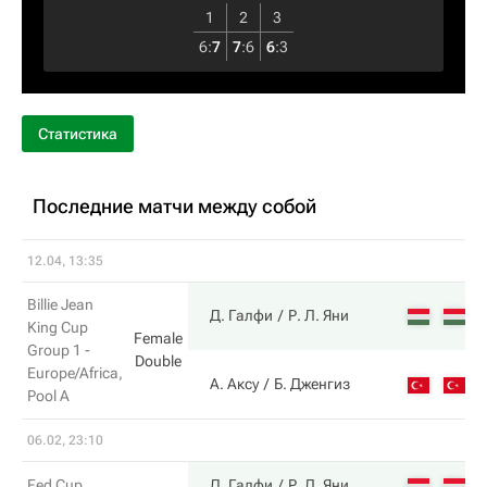
1
2
3
6
:
7
7
:
6
6
:
3
Статистика
Последние матчи между собой
12.04, 13:35
Billie Jean
7
Д. Галфи
Р. Л. Яни
King Cup
Female
Group 1 -
Double
Europe/Africa,
5
А. Аксу
Б. Дженгиз
Pool A
06.02, 23:10
6
Fed Cup
Д. Галфи
Р. Л. Яни