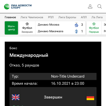
Главное
Лига Чемпионов
РПЛ
Лига Европы
АПЛ
Ла Лига
3
Динамо Москва
З
Матч-
Футбол
Футбол
центр
1
Динамо Махачкала
Р
Завершен
Перерыв
Бокс
Международный
Отказ, 5 раундов
Тур:
Non-Title Undercard
Время начала:
16.10.2021 в 23:00
Завершен