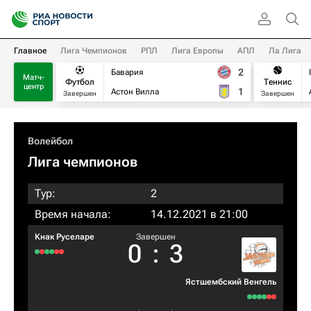
Главное
Лига Чемпионов
РПЛ
Лига Европы
АПЛ
Ла Лига
2
Бавария
Матч-
Футбол
Теннис
центр
1
Астон Вилла
Завершен
Завершен
Волейбол
Лига чемпионов
Тур:
2
Время начала:
14.12.2021 в 21:00
Кнак Руселаре
Завершен
0
:
3
Ястшембский Венгель