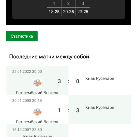
1
2
3
18
:
25
20
:
25
23
:
25
Статистика
Последние матчи между собой
25.01.2022 20:00
Кнак Руселаре
3
:
0
Ястшембский Венгель
30.01.2008 20:15
Кнак Руселаре
1
:
3
Ястшембский Венгель
16.10.2007 22:30
Кнак Руселаре