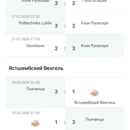
Кнак Руселаре
Галатасарай
3
:
2
27.01.2026 22:30
Politechnika Lublin
Кнак Руселаре
3
:
2
21.01.2026 17:00
Халкбанк
Кнак Руселаре
2
:
3
Ястшембский Венгель
18.02.2026 22:30
Пьяченца
3
:
1
Ястшембский Венгель
10.02.2026 22:30
Пьяченца
1
:
3