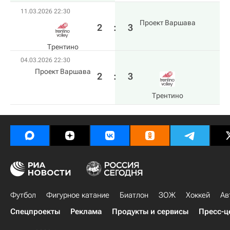
11.03.2026 22:30
Проект Варшава
2
:
3
Трентино
04.03.2026 22:30
Проект Варшава
2
:
3
Трентино
Футбол
Фигурное катание
Биатлон
ЗОЖ
Хоккей
Ав
Спецпроекты
Реклама
Продукты и сервисы
Пресс-ц