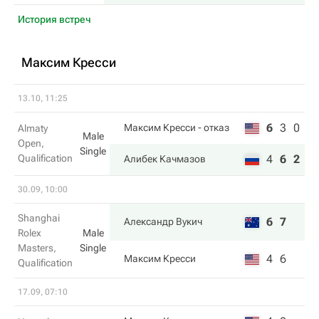
История встреч
Максим Кресси
13.10, 11:25
6
3
0
Максим Кресси
- отказ
Almaty
Male
Open,
Single
Qualification
4
6
2
Алибек Качмазов
30.09, 10:00
Shanghai
6
7
Александр Вукич
Rolex
Male
Masters,
Single
4
6
Максим Кресси
Qualification
17.09, 07:10