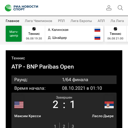
Главное
Лига Чемпионов
РПЛ
Лига Европы
АПЛ
Ла Лига
А. Калинская
Матч-
Теннис
Теннис
центр
Д. Шнайдер
06.08 19:30
06.08 21:00
Теннис
ATP
- BNP Paribas Open
Раунд:
1/64 финала
Время начала:
08.10.2021 в 01:10
Завершен
2
:
1
Максим Кресси
Ласло Дьере
1
2
3