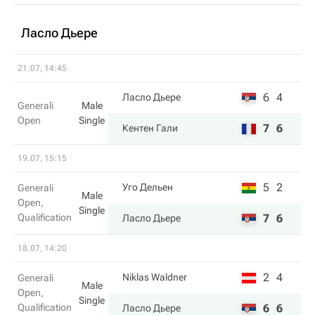
Ласло Дьере
21.07, 14:45
6
4
Ласло Дьере
Generali
Male
Open
Single
7
6
Кентен Гали
19.07, 15:15
5
2
Уго Дельен
Generali
Male
Open,
Single
Qualification
7
6
Ласло Дьере
18.07, 14:20
2
4
Niklas Waldner
Generali
Male
Open,
Single
Qualification
6
6
Ласло Дьере