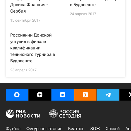
Дэвиса Франция -
в Будапеште
Сербия
24 апреля 2017
15 сентября 2017
Россиянин Донской
уступил в финале
квалификации
теннисного турнира в
Будапеште
23 апреля 2017
Футбол
Фигурное катание
Биатлон
ЗОЖ
Хоккей
Ав