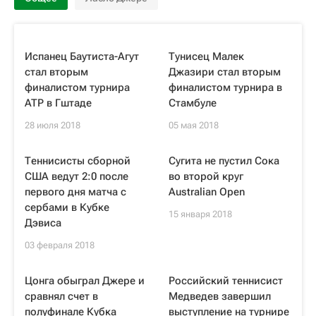
Испанец Баутиста-Агут
Тунисец Малек
стал вторым
Джазири стал вторым
финалистом турнира
финалистом турнира в
ATP в Гштаде
Стамбуле
28 июля 2018
05 мая 2018
Теннисисты сборной
Сугита не пустил Сока
США ведут 2:0 после
во второй круг
первого дня матча с
Australian Open
сербами в Кубке
15 января 2018
Дэвиса
03 февраля 2018
Цонга обыграл Джере и
Российский теннисист
сравнял счет в
Медведев завершил
полуфинале Кубка
выступление на турнире