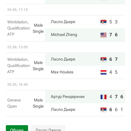
24.06, 17:15
5
3
Ласло Дьере
Wimbledon,
Male
Qualification
Single
ATP
7
6
Michael Zheng
22.06, 13:05
6
7
Ласло Дьере
Wimbledon,
Male
Qualification
Single
ATP
4
5
Max Houkes
20.05, 16:40
4
7
6
Артур Риндеркнех
Geneva
Male
Open
Single
6
6
1
Ласло Дьере
Общее
Ласло Джере