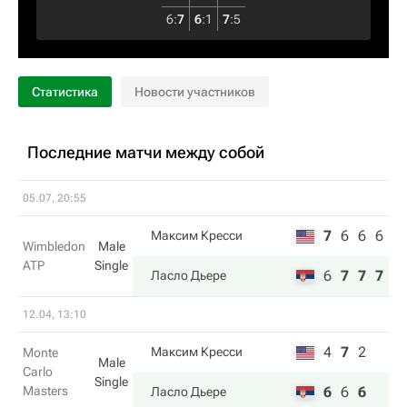
6
:
7
6
:
1
7
:
5
Статистика
Новости участников
Последние матчи между собой
05.07, 20:55
7
6
6
6
Максим Кресси
Wimbledon
Male
ATP
Single
6
7
7
7
Ласло Дьере
12.04, 13:10
4
7
2
Максим Кресси
Monte
Male
Carlo
Single
Masters
6
6
6
Ласло Дьере