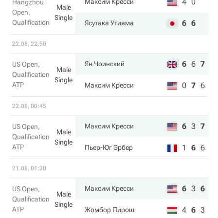
4
0
Максим Кресси
Hangzhou
Male
Open,
Single
Qualification
6
6
Ясутака Утияма
22.08, 22:50
6
6
7
Ян Чоинский
US Open,
Male
Qualification
Single
ATP
0
7
6
Максим Кресси
22.08, 00:45
6
3
7
Максим Кресси
US Open,
Male
Qualification
Single
ATP
1
6
6
Пьер-Юг Эрбер
21.08, 01:30
6
3
6
Максим Кресси
US Open,
Male
Qualification
Single
ATP
4
6
3
Жомбор Пирош