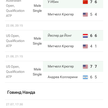
Australian
7
6
У Ибин
Open,
Male
Qualification
Single
5
4
Митчелл Крюгер
ATP
22.08, 20:15
6
6
Йеспер де Йонг
US Open,
Male
Qualification
Single
ATP
4
1
Митчелл Крюгер
21.08, 21:15
7
7
Митчелл Крюгер
US Open,
Male
Qualification
Single
ATP
6
5
Андреа Колларини
Говинд Нанда
27.07, 17:30