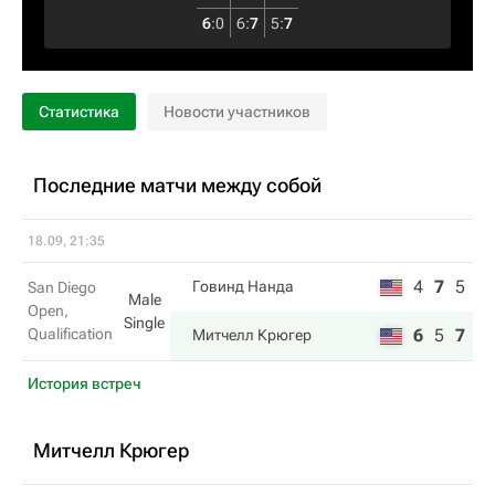
6
:
0
6
:
7
5
:
7
Статистика
Новости участников
Последние матчи между собой
18.09, 21:35
4
7
5
Говинд Нанда
San Diego
Male
Open,
Single
Qualification
6
5
7
Митчелл Крюгер
История встреч
Митчелл Крюгер