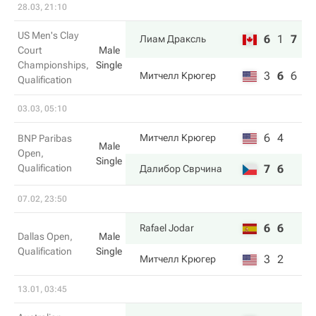
28.03, 21:10
US Men's Clay
6
1
7
Лиам Драксль
Court
Male
Championships,
Single
3
6
6
Митчелл Крюгер
Qualification
03.03, 05:10
6
4
Митчелл Крюгер
BNP Paribas
Male
Open,
Single
Qualification
7
6
Далибор Сврчина
07.02, 23:50
6
6
Rafael Jodar
Dallas Open,
Male
Qualification
Single
3
2
Митчелл Крюгер
13.01, 03:45