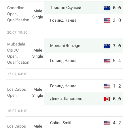
6
6
Тристан Скулкейт
Canadian
Male
Open,
Single
Qualification
3
0
Говинд Нанда
20.07, 19:50
Mubadala
7
6
Moerani Bouzige
Citi DC
Male
Open,
Single
5
4
Говинд Нанда
Qualification
17.07, 04:10
1
2
Говинд Нанда
Los Cabos
Male
Open
Single
6
6
Денис Шаповалов
16.07, 04:10
4
2
Colton Smith
Los Cabos
Male