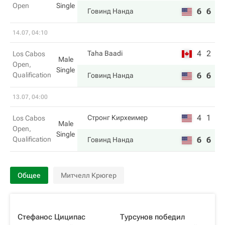
Open
Single
6
6
Говинд Нанда
14.07, 04:10
4
2
Taha Baadi
Los Cabos
Male
Open,
Single
Qualification
6
6
Говинд Нанда
13.07, 04:00
4
1
Стронг Кирхеимер
Los Cabos
Male
Open,
Single
Qualification
6
6
Говинд Нанда
Общее
Митчелл Крюгер
Стефанос Циципас
Турсунов победил