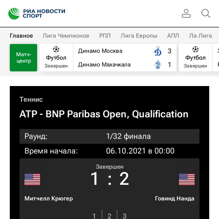
Главное
Лига Чемпионов
РПЛ
Лига Европы
АПЛ
Ла Лига
3
Динамо Москва
Матч-
Футбол
Футбол
центр
1
Динамо Махачкала
Завершен
Завершен
Теннис
ATP
- BNP Paribas Open, Qualification
Раунд:
1/32 финала
Время начала:
06.10.2021 в 00:00
Завершен
1
:
2
Митчелл Крюгер
Говинд Нанда
1
2
3