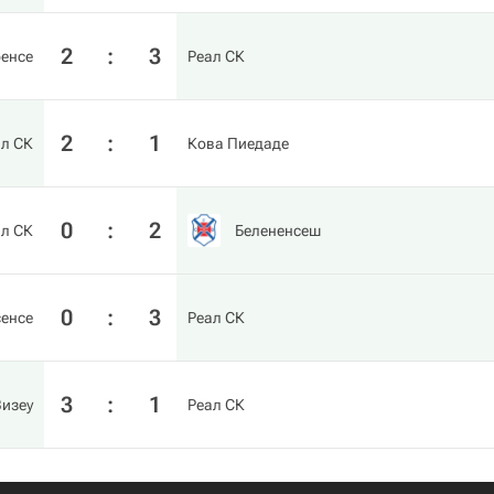
2
:
3
енсе
Реал СК
2
:
1
ал СК
Кова Пиедаде
0
:
2
ал СК
Белененсеш
0
:
3
енсе
Реал СК
3
:
1
Визеу
Реал СК