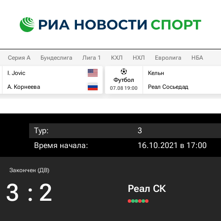
Серия А
Бундеслига
Лига 1
КХЛ
НХЛ
Евролига
НБА
I. Jovic
Кельн
Футбол
А. Корнеева
Реал Сосьедад
07.08 19:00
Тур:
3
Время начала:
16.10.2021 в 17:00
Закончен (ДВ)
3
:
2
Реал СК