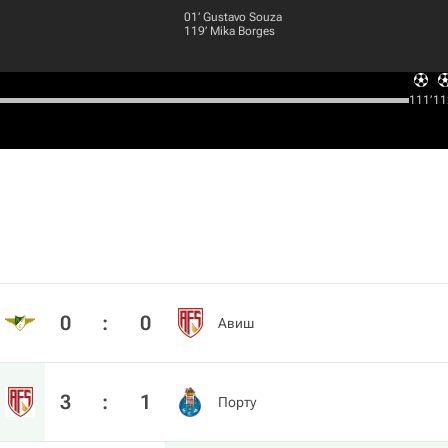
01‎’‎
Gustavo Souza
119‎’‎
Mika Borges
111‎’‎
112
0
:
0
Авиш
3
:
1
Порту