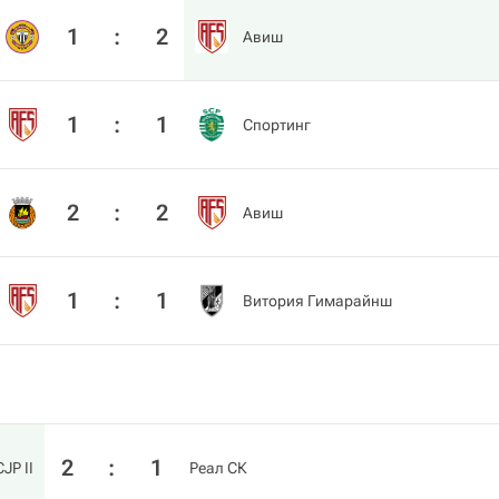
1
:
2
Авиш
1
:
1
Спортинг
2
:
2
Авиш
1
:
1
Витория Гимарайнш
2
:
1
JP II
Реал СК