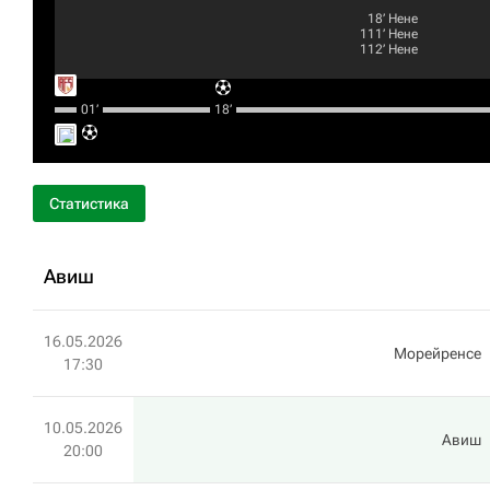
18‎’‎
Нене
111‎’‎
Нене
112‎’‎
Нене
01‎’‎
18‎’‎
Статистика
Авиш
16.05.2026
Морейренсе
17:30
10.05.2026
Авиш
20:00