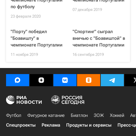
чемпионате Португалии
чемпионата Португалии
по футболу
07 декабря 2019
23 февраля 2020
"Порту" победил
"Спортинг" сыграл
"Боавишту" в
вничью с "Боавиштой" в
чемпионате Португалии
чемпионате Португалии
11 ноября 2019
16 сентября 2019
Футбол
Фигурное катание
Биатлон
ЗОЖ
Хоккей
Ав
Спецпроекты
Реклама
Продукты и сервисы
Пресс-ц