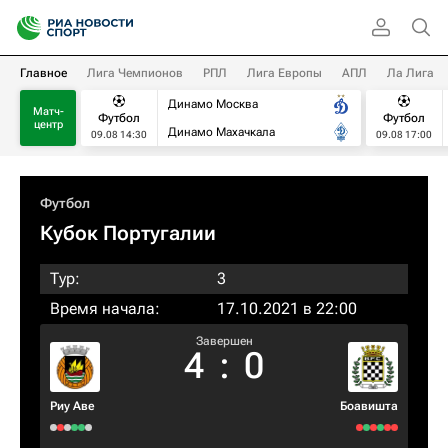
Главное
Лига Чемпионов
РПЛ
Лига Европы
АПЛ
Ла Лига
Динамо Москва
Матч-
Футбол
Футбол
центр
Динамо Махачкала
09.08 14:30
09.08 17:00
Футбол
Кубок Португалии
Тур:
3
Время начала:
17.10.2021 в 22:00
Завершен
4
:
0
Риу Аве
Боавишта