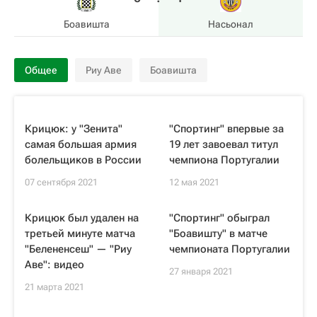
Боавишта
Насьонал
Общее
Риу Аве
Боавишта
Крицюк: у "Зенита"
"Спортинг" впервые за
самая большая армия
19 лет завоевал титул
болельщиков в России
чемпиона Португалии
07 сентября 2021
12 мая 2021
Крицюк был удален на
"Спортинг" обыграл
третьей минуте матча
"Боавишту" в матче
"Белененсеш" — "Риу
чемпионата Португалии
Аве": видео
27 января 2021
21 марта 2021