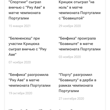
"Спортинг" сыграл
Крицюк отыграл "на
вничью с "Риу Аве" в
ноль" в матче
матче чемпионата
чемпионата Португалии
Португалии
с "Боавиштой"
15 января 2021
29 ноября 2020
"Белененсеш" при
"Бенфика" проиграла
участии Крицюка
"Боавиште" в матче
сыграл вничью с "Риу
чемпионата Португалии
Аве"
03 ноября 2020
07 ноября 2020
"Бенфика" разгромила
"Порту" разгромил
"Риу Аве" в матче
"Боавишту" в дерби в
чемпионата Португалии
рамках чемпионата
Португалии
19 октября 2020
27 сентября 2020