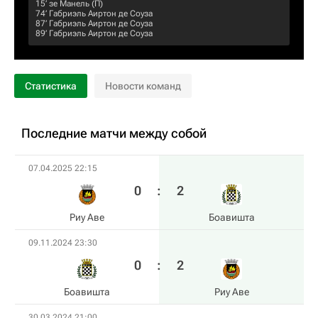
15‎’‎
зе Манель
(П)
74‎’‎
Габриэль Аиртон де Соуза
87‎’‎
Габриэль Аиртон де Соуза
89‎’‎
Габриэль Аиртон де Соуза
Статистика
Новости команд
Последние матчи между собой
07.04.2025 22:15
0
:
2
Риу Аве
Боавишта
09.11.2024 23:30
0
:
2
Боавишта
Риу Аве
30.03.2024 21:00