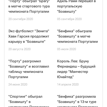
"Порту" обыграл "Брагу"
Адиль Рами перешел в
в матче стартового тура
португальскую
чемпионата Португалии
"Боавишту"
20 сентября 2020
05 сентября 2020
Экс-футболист "Зенита"
"Бенфика" обыграла
Хави Гарсия продолжит
"Боавишту" в матче
карьеру в "Боавиште"
чемпионата Португалии
20 августа 2020
05 июля 2020
"Порту" разгромил
Король Лев: Бруну
"Боавишту" и возглавил
Фернандеш – будущий
таблицу чемпионата
лидер "Манчестер
Португалии
Юнайтед"
24 июня 2020
14 апреля 2020
"Спортинг" обыграл
"Бенфика" разгромила
"Боавишту" в
"Боавишту" в 13-м туре