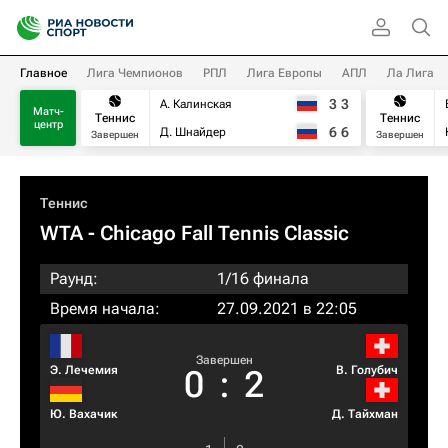
Главное
Лига Чемпионов
РПЛ
Лига Европы
АПЛ
Ла Лига
3
3
А. Калинская
Матч-
Теннис
Теннис
центр
6
6
Д. Шнайдер
Завершен
Завершен
Теннис
WTA
- Chicago Fall Tennis Classic
Раунд:
1/16 финала
Время начала:
27.09.2021 в 22:05
Завершен
Э. Лечемия
В. Голубич
0
:
2
Ю. Вахачик
Д. Тайхман