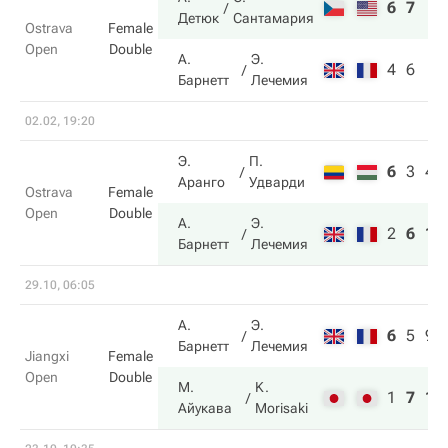
6
7
Детюк
Сантамария
Ostrava
Female
Open
Double
А.
Э.
4
6
Барнетт
Лечемия
02.02, 19:20
Э.
П.
6
3
4
Аранго
Удварди
Ostrava
Female
Open
Double
А.
Э.
2
6
10
Барнетт
Лечемия
29.10, 06:05
А.
Э.
6
5
9
Барнетт
Лечемия
Jiangxi
Female
Open
Double
М.
K.
1
7
11
Айукава
Morisaki