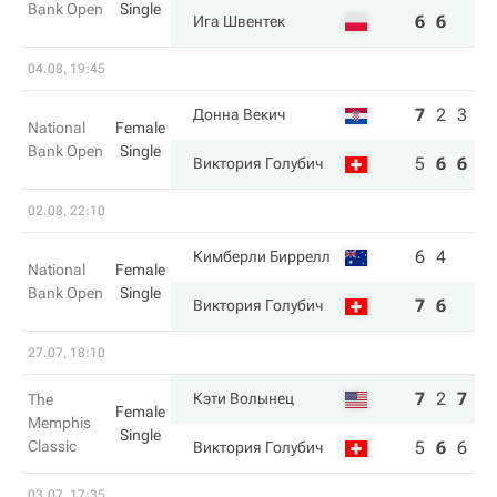
Bank Open
Single
6
6
Ига Швентек
04.08, 19:45
7
2
3
Донна Векич
National
Female
Bank Open
Single
5
6
6
Виктория Голубич
02.08, 22:10
6
4
Кимберли Биррелл
National
Female
Bank Open
Single
7
6
Виктория Голубич
27.07, 18:10
7
2
7
Кэти Волынец
The
Female
Memphis
Single
Classic
5
6
6
Виктория Голубич
03.07, 17:35