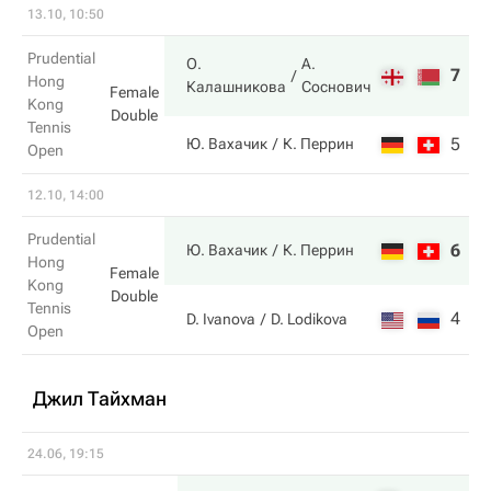
13.10, 10:50
Prudential
О.
А.
7
6
Hong
Калашникова
Соснович
Female
Kong
Double
Tennis
5
2
Ю. Вахачик
К. Перрин
Open
12.10, 14:00
Prudential
6
6
Ю. Вахачик
К. Перрин
Hong
Female
Kong
Double
Tennis
4
3
D. Ivanova
D. Lodikova
Open
Джил Тайхман
24.06, 19:15