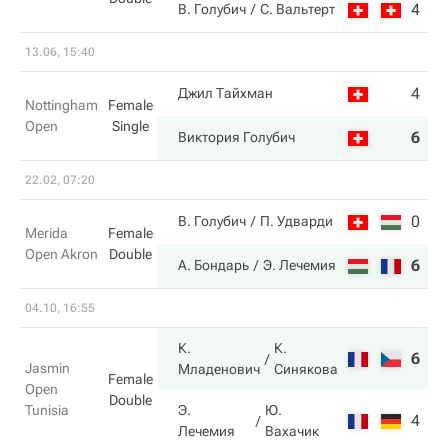
4
7
В. Голубич
С. Вальтерт
13.06, 15:40
4
3
Джил Тайхман
Nottingham
Female
Open
Single
6
6
Виктория Голубич
22.02, 07:20
0
3
В. Голубич
П. Удварди
Merida
Female
Open Akron
Double
6
6
А. Бондарь
Э. Лечемия
04.10, 16:55
К.
К.
6
7
Jasmin
Младенович
Синякова
Female
Open
Double
Tunisia
Э.
Ю.
4
5
Лечемия
Вахачик