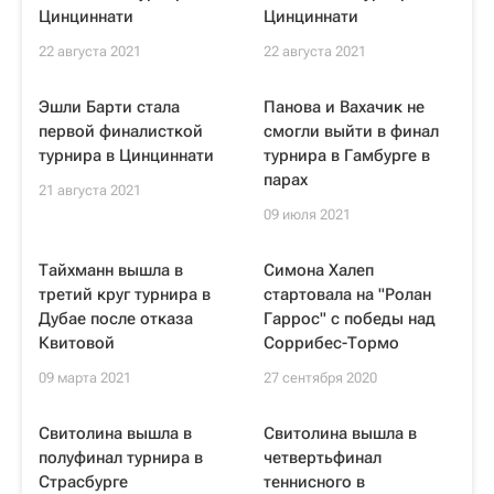
Цинциннати
Цинциннати
22 августа 2021
22 августа 2021
Эшли Барти стала
Панова и Вахачик не
первой финалисткой
смогли выйти в финал
турнира в Цинциннати
турнира в Гамбурге в
парах
21 августа 2021
09 июля 2021
Тайхманн вышла в
Симона Халеп
третий круг турнира в
стартовала на "Ролан
Дубае после отказа
Гаррос" с победы над
Квитовой
Соррибес-Тормо
09 марта 2021
27 сентября 2020
Свитолина вышла в
Свитолина вышла в
полуфинал турнира в
четвертьфинал
Страсбурге
теннисного в