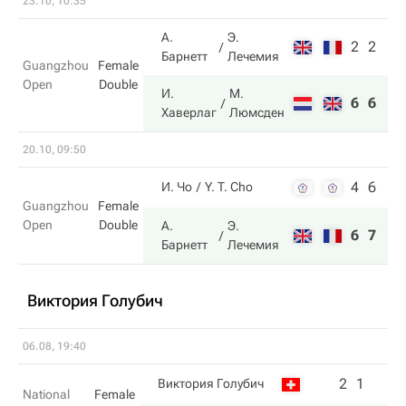
23.10, 10:35
А.
Э.
2
2
Барнетт
Лечемия
Guangzhou
Female
Open
Double
И.
М.
6
6
Хаверлаг
Люмсден
20.10, 09:50
4
6
И. Чо
Y. T. Cho
Guangzhou
Female
Open
Double
А.
Э.
6
7
Барнетт
Лечемия
Виктория Голубич
06.08, 19:40
2
1
Виктория Голубич
National
Female