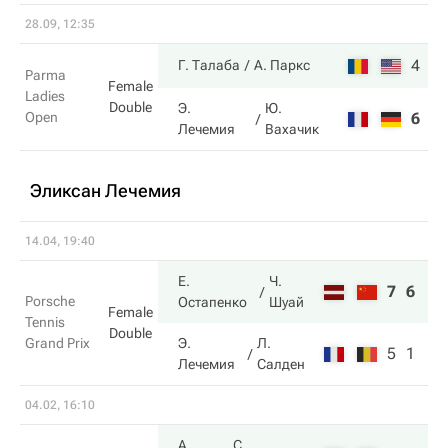
28.09, 12:35
4
6
Г. Талаба
А. Паркс
Parma
Female
Ladies
Double
Э.
Ю.
Open
6
3
Лечемия
Вахачик
Эликсан Лечемия
14.04, 19:40
Е.
Ч.
7
6
Porsche
Остапенко
Шуай
Female
Tennis
Double
Grand Prix
Э.
Л.
5
1
Лечемия
Салден
04.02, 16:10
А.
С.