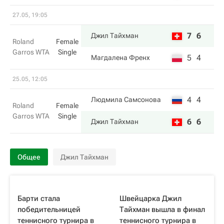
27.05, 19:05
7
6
Джил Тайхман
Roland
Female
Garros WTA
Single
5
4
Магдалена Френх
25.05, 12:05
4
4
Людмила Самсонова
Roland
Female
Garros WTA
Single
6
6
Джил Тайхман
Общее
Джил Тайхман
Барти стала
Швейцарка Джил
победительницей
Тайхман вышла в финал
теннисного турнира в
теннисного турнира в