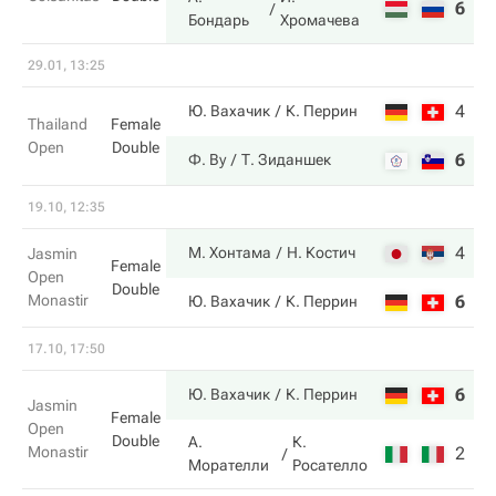
6
6
Бондарь
Хромачева
29.01, 13:25
4
4
Ю. Вахачик
К. Перрин
Thailand
Female
Open
Double
6
6
Ф. Ву
Т. Зиданшек
19.10, 12:35
4
6
М. Хонтама
Н. Костич
Jasmin
Female
Open
Double
Monastir
6
3
Ю. Вахачик
К. Перрин
17.10, 17:50
6
6
Ю. Вахачик
К. Перрин
Jasmin
Female
Open
Double
А.
К.
Monastir
2
4
Морателли
Росателло