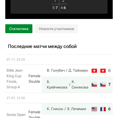
1
2
5
:
7
4
:
6
Статистика
Новости участников
Последние матчи между собой
07.11, 23:55
6
2
Billie Jean
В. Голубич
Д. Тайхман
King Cup
Female
Finals,
Double
Б.
К.
7
6
Group A
Крейчикова
Синякова
27.07, 15:50
6
6
К. Глисон
Э. Лечемия
Female
Swiss Open
Double