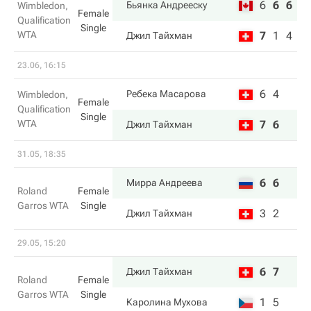
6
6
6
Бьянка Андрееску
Wimbledon,
Female
Qualification
Single
WTA
7
1
4
Джил Тайхман
23.06, 16:15
6
4
Ребека Масарова
Wimbledon,
Female
Qualification
Single
WTA
7
6
Джил Тайхман
31.05, 18:35
6
6
Мирра Андреева
Roland
Female
Garros WTA
Single
3
2
Джил Тайхман
29.05, 15:20
6
7
Джил Тайхман
Roland
Female
Garros WTA
Single
1
5
Каролина Мухова