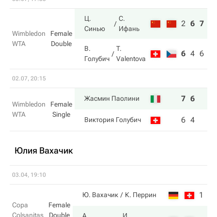
Ц.
С.
2
6
7
Синью
Ифань
Wimbledon
Female
WTA
Double
В.
T.
6
4
6
Голубич
Valentova
02.07, 20:15
7
6
Жасмин Паолини
Wimbledon
Female
WTA
Single
6
4
Виктория Голубич
Юлия Вахачик
03.04, 19:10
1
1
Ю. Вахачик
К. Перрин
Copa
Female
Colsanitas
Double
А.
И.