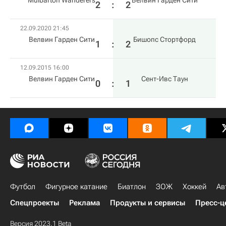
Mulbarton Wanderers
Велвин Гарден Сити
2
:
2
22.09.2020 21:45
Велвин Гарден Сити
Бишопс Стортфорд
1
:
2
12.09.2015 16:00
Велвин Гарден Сити
Сент-Ивс Таун
0
:
1
Футбол
Фигурное катание
Биатлон
ЗОЖ
Хоккей
Ав
Спецпроекты
Реклама
Продукты и сервисы
Пресс-ц
Версия 2023.1 Beta