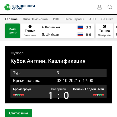
Главное
Лига Чемпионов
РПЛ
Лига Европы
АПЛ
Ла Лига
3
3
А. Калинская
Матч-
Теннис
Теннис
центр
6
6
Д. Шнайдер
Завершен
Завершен
Футбол
Кубок Англии. Квалификация
Тур:
3
Время начала:
02.10.2021 в 17:00
Бромсгроув
Завершен
Велвин Гарден Сити
1
:
0
Статистика