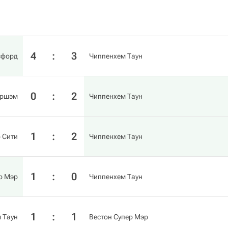
4
:
3
сфорд
Чиппенхем Таун
0
:
2
ёршэм
Чиппенхем Таун
1
:
2
 Сити
Чиппенхем Таун
1
:
0
р Мэр
Чиппенхем Таун
1
:
1
 Таун
Вестон Супер Мэр