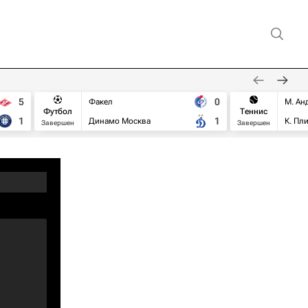
5
0
Факел
М. Ан
Футбол
Теннис
1
1
Динамо Москва
К. Пл
Завершен
Завершен