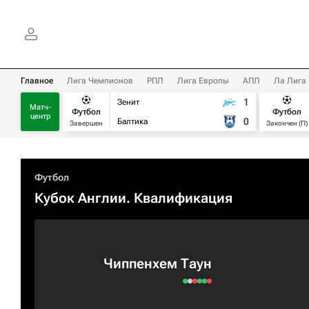
Главное
Лига Чемпионов
РПЛ
Лига Европы
АПЛ
Ла Лига
1
Зенит
Матч-
Футбол
Футбол
центр
0
Балтика
Завершен
Закончен (П)
Футбол
Кубок Англии. Квалификация
Чиппенхем Таун