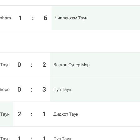
1
:
6
kenham
Чиппенхем Таун
0
:
2
 Таун
Вестон Супер Мэр
0
:
3
 Боро
Пул Таун
2
:
1
 Таун
Дидкот Таун
1
:
1
 Таун
Пул Таун