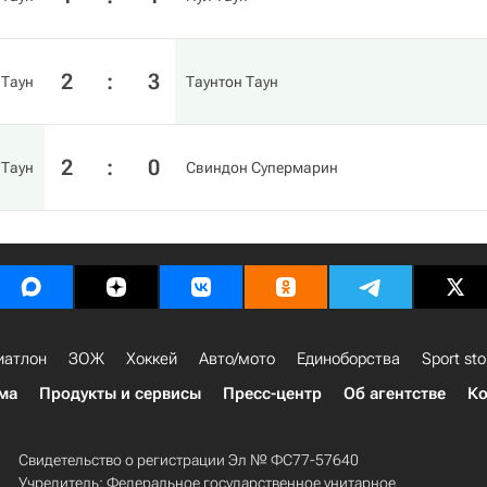
2
:
3
 Таун
Таунтон Таун
2
:
0
 Таун
Свиндон Супермарин
иатлон
ЗОЖ
Хоккей
Авто/мото
Единоборства
Sport sto
ма
Продукты и сервисы
Пресс-центр
Об агентстве
Ко
Свидетельство о регистрации Эл № ФС77-57640
Учредитель: Федеральное государственное унитарное