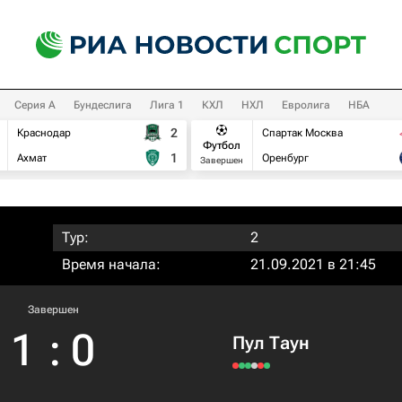
Серия А
Бундеслига
Лига 1
КХЛ
НХЛ
Евролига
НБА
2
Краснодар
Спартак Москва
Футбол
1
Ахмат
Оренбург
Завершен
Тур:
2
Время начала:
21.09.2021 в 21:45
Завершен
1
:
0
Пул Таун