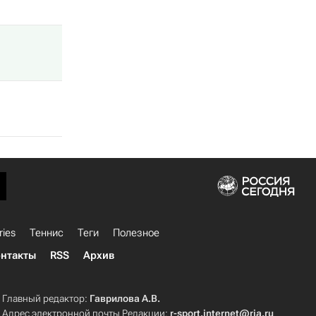
ries
Теннис
Теги
Полезное
нтакты
RSS
Архив
Главный редактор:
Гаврилова А.В.
Адрес электронной почты Редакции:
r-sport.internet@ria.ru