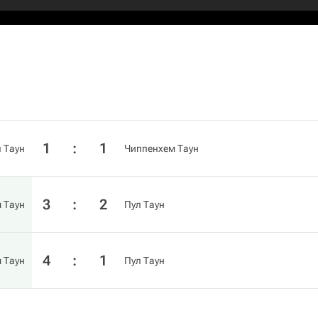
1
:
1
 Таун
Чиппенхем Таун
3
:
2
 Таун
Пул Таун
4
:
1
 Таун
Пул Таун