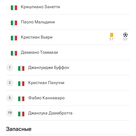
Криштиано Занетти
Паоло Мальдини
Кристиан Вьери
51‎’‎
55‎’‎
Дамиано Томмази
Джанлуиджи Буффон
1
Кристиан Пануччи
2
Фабио Каннаваро
5
Джанлука Дзамбротта
19
Запасные