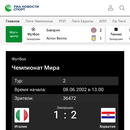
Главное
Лига Чемпионов
РПЛ
Лига Европы
АПЛ
Ла Лига
2
Бавария
Матч-
Футбол
Теннис
центр
1
Астон Вилла
Завершен
Завершен
Футбол
Чемпионат Мира
Тур:
2
Время начала:
08.06.2002 в 13:00
Зрители:
36472
Завершен
1
:
2
Италия
Хорватия