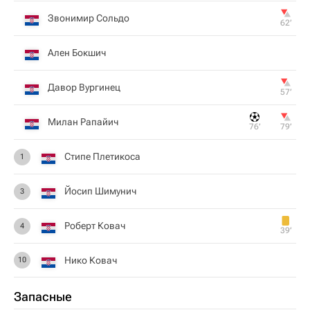
Звонимир Сольдо
62‎’‎
Ален Бокшич
Давор Вургинец
57‎’‎
Милан Рапайич
76‎’‎
79‎’‎
Стипе Плетикоса
1
Йосип Шимунич
3
Роберт Ковач
4
39‎’‎
Нико Ковач
10
Запасные