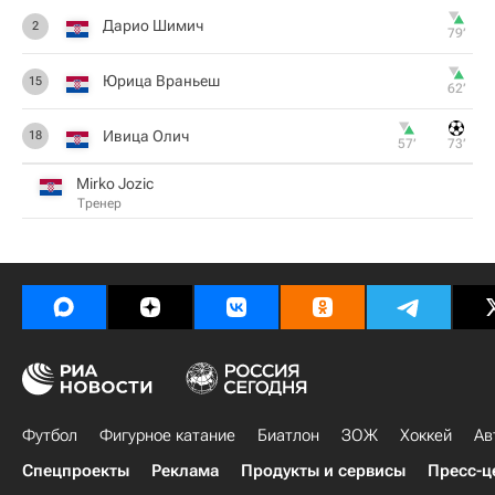
Дарио Шимич
2
79‎’‎
Юрица Враньеш
15
62‎’‎
Ивица Олич
18
57‎’‎
73‎’‎
Mirko Jozic
Тренер
Футбол
Фигурное катание
Биатлон
ЗОЖ
Хоккей
Ав
Спецпроекты
Реклама
Продукты и сервисы
Пресс-ц