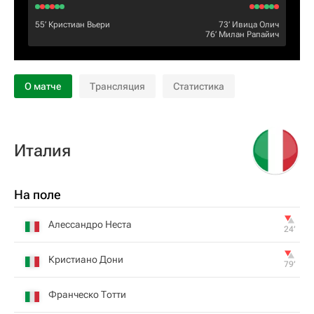
55‎’‎
Кристиан Вьери
73‎’‎
Ивица Олич
76‎’‎
Милан Рапайич
О матче
Трансляция
Статистика
Италия
На поле
Алессандро Неста
24‎’‎
Кристиано Дони
79‎’‎
Франческо Тотти