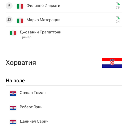
Филиппо Индзаги
9
79‎’‎
Марко Матерацци
23
24‎’‎
Джованни Трапаттони
Тренер
Хорватия
На поле
Степан Томас
Роберт Ярни
Данийел Сарич