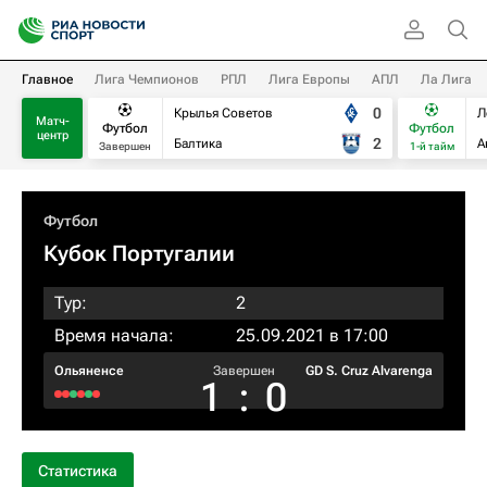
Главное
Лига Чемпионов
РПЛ
Лига Европы
АПЛ
Ла Лига
0
Крылья Советов
Л
Матч-
Футбол
Футбол
центр
2
Балтика
А
Завершен
1-й тайм
Футбол
Кубок Португалии
Тур:
2
Время начала:
25.09.2021 в 17:00
Ольяненсе
Завершен
GD S. Cruz Alvarenga
1
:
0
Статистика