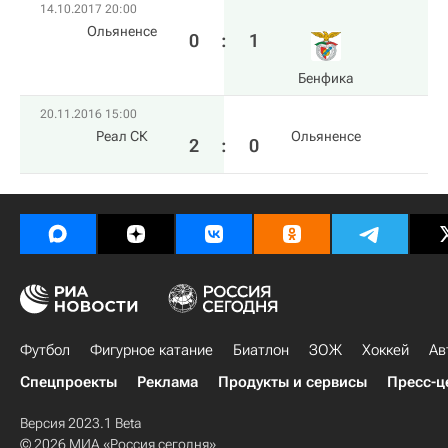
14.10.2017 20:00
Ольяненсе
0
:
1
Бенфика
20.11.2016 15:00
Реал СК
Ольяненсе
2
:
0
Футбол
Фигурное катание
Биатлон
ЗОЖ
Хоккей
Ав
Спецпроекты
Реклама
Продукты и сервисы
Пресс-ц
Версия 2023.1 Beta
© 2026 МИА «Россия сегодня»