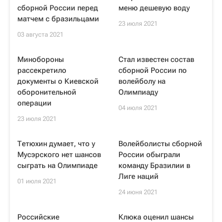
сборной России перед
меню дешевую воду
матчем с бразильцами
23 июля 2021
03 августа 2021
Минобороны
Стал известен состав
рассекретило
сборной России по
документы о Киевской
волейболу на
оборонительной
Олимпиаду
операции
04 июля 2021
23 июля 2021
Тетюхин думает, что у
Волейболисты сборной
Мусэрского нет шансов
России обыграли
сыграть на Олимпиаде
команду Бразилии в
Лиге наций
01 июля 2021
24 июня 2021
Российские
Клюка оценил шансы