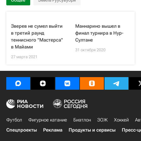
Общее
Эмиль Руусувуори
Зверев не сумел выйти
Маннарино вышел в
в третий раунд
финал турнира в Нур-
теннисного "Мастерса"
Султане
в Майами
31 октября 2020
27 марта 2021
Футбол
Фигурное катание
Биатлон
ЗОЖ
Хоккей
Ав
Спецпроекты
Реклама
Продукты и сервисы
Пресс-ц