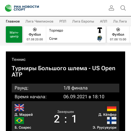
Главное
Лига Чемпионов
РПЛ
Лига Европы
АПЛ
Ла Лига
Торпедо
Матч-
Футбол
Футбол
центр
Сочи
07.08 20:00
07.08 15:00
Теннис
Турниры Большого шлема
- US Open
ATP
Раунд:
1/8 финала
Время начала:
06.09.2021 в 18:10
Завершен
Д. Маррей
Д. Кёпфер
2
:
1
Б. Соарес
Э. Руусувуори