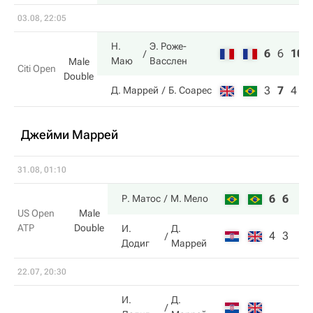
03.08, 22:05
Н.
Э. Роже-
6
6
10
Маю
Васслен
Male
Citi Open
Double
3
7
4
Д. Маррей
Б. Соарес
Джейми Маррей
31.08, 01:10
6
6
Р. Матос
М. Мело
US Open
Male
ATP
Double
И.
Д.
4
3
Додиг
Маррей
22.07, 20:30
И.
Д.