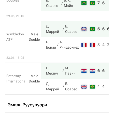
Doubles
Б.
Б. Х.
7
6
Соарес
Майя
29.06, 21:10
Д.
Б.
6
6
6
Маррей
Соарес
Wimbledon
Male
ATP
Double
Б.
А.
3
4
2
Бонзи
Риндеркнех
23.06, 15:05
Н.
М.
6
6
Мектич
Павич
Rothesay
Male
International
Double
Д.
Б.
4
4
Маррей
Соарес
Эмиль Руусувуори