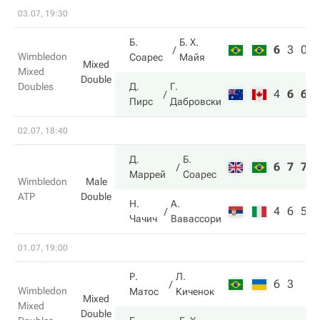
03.07, 19:30
Б.
Б. Х.
6
3
0
Wimbledon
Соарес
Майя
Mixed
Mixed
Double
Doubles
Д.
Г.
4
6
6
Пирс
Дабровски
02.07, 18:40
Д.
Б.
6
7
7
Маррей
Соарес
Wimbledon
Male
ATP
Double
Н.
А.
4
6
5
Чачич
Вавассори
01.07, 19:00
Р.
Л.
6
3
Wimbledon
Матос
Киченок
Mixed
Mixed
Double