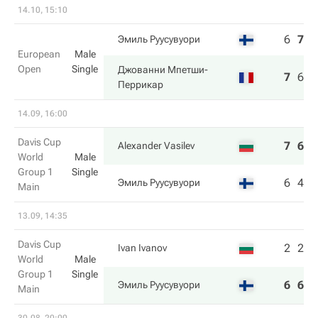
14.10, 15:10
6
7
4
Эмиль Руусувуори
European
Male
Open
Single
Джованни Мпетши-
7
6
6
Перрикар
14.09, 16:00
Davis Cup
7
6
Alexander Vasilev
World
Male
Group 1
Single
6
4
Эмиль Руусувуори
Main
13.09, 14:35
Davis Cup
2
2
Ivan Ivanov
World
Male
Group 1
Single
6
6
Эмиль Руусувуори
Main