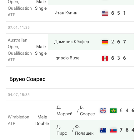
Open,
Male
Qualification
Single
6
5
1
Итан Куинн
ATP
07.01, 11:35
Australian
2
6
7
Доминик Кёпфер
Open,
Male
Qualification
Single
6
3
6
Ignacio Buse
ATP
Бруно Соарес
04.07, 15:35
Д.
Б.
6
4
6
Маррей
Соарес
Wimbledon
Male
ATP
Double
Д.
Ф.
7
6
4
Пирс
Полашек