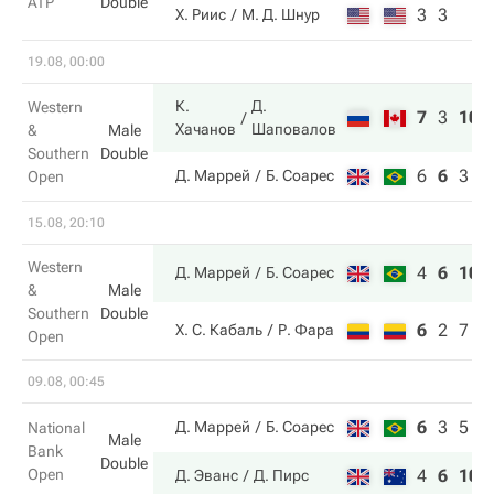
ATP
Double
3
3
Х. Риис
М. Д. Шнур
19.08, 00:00
К.
Д.
Western
7
3
10
Хачанов
Шаповалов
&
Male
Southern
Double
6
6
3
Д. Маррей
Б. Соарес
Open
15.08, 20:10
Western
4
6
10
Д. Маррей
Б. Соарес
&
Male
Southern
Double
6
2
7
Х. С. Кабаль
Р. Фара
Open
09.08, 00:45
6
3
5
Д. Маррей
Б. Соарес
National
Male
Bank
Double
Open
4
6
10
Д. Эванс
Д. Пирс