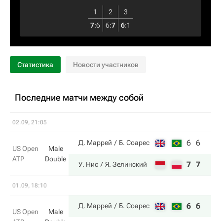
1
2
3
7
:
6
6
:
7
6
:
1
Статистика
Новости участников
Последние матчи между собой
02.09, 21:05
6
6
Д. Маррей
Б. Соарес
US Open
Male
ATP
Double
7
7
У. Нис
Я. Зелинский
01.09, 18:10
6
6
Д. Маррей
Б. Соарес
US Open
Male