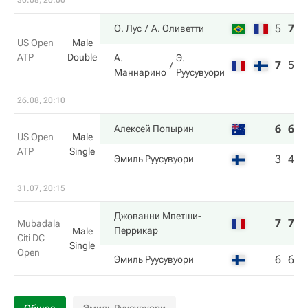
30.08, 20:00
5
7
6
О. Лус
А. Оливетти
US Open
Male
ATP
Double
А.
Э.
7
5
2
Маннарино
Руусувуори
26.08, 20:10
6
6
7
Алексей Попырин
US Open
Male
ATP
Single
3
4
6
Эмиль Руусувуори
31.07, 20:15
Джованни Мпетши-
7
7
Mubadala
Перрикар
Male
Citi DC
Single
Open
6
6
Эмиль Руусувуори