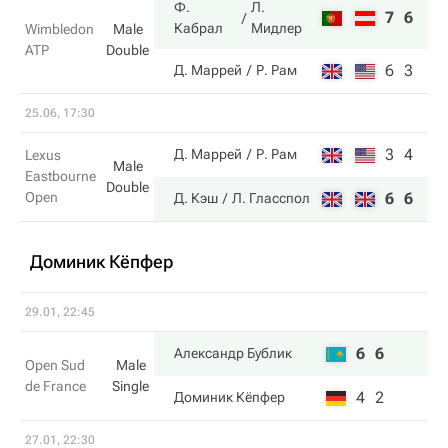
Ф.
Л.
7
6
Кабрал
Мидлер
Wimbledon
Male
ATP
Double
6
3
Д. Маррей
Р. Рам
25.06, 17:30
3
4
Д. Маррей
Р. Рам
Lexus
Male
Eastbourne
Double
Open
6
6
Д. Кэш
Л. Гласспол
Доминик Кёпфер
29.01, 22:45
6
6
Александр Бублик
Open Sud
Male
de France
Single
4
2
Доминик Кёпфер
27.01, 22:30