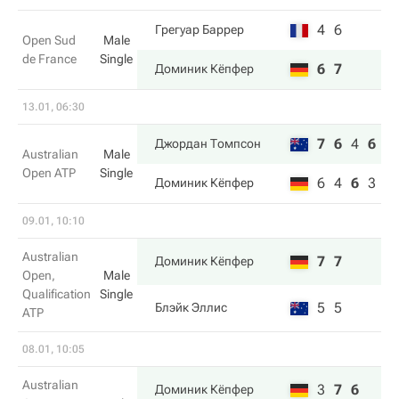
4
6
Грегуар Баррер
Open Sud
Male
de France
Single
6
7
Доминик Кёпфер
13.01, 06:30
7
6
4
6
Джордан Томпсон
Australian
Male
Open ATP
Single
6
4
6
3
Доминик Кёпфер
09.01, 10:10
Australian
7
7
Доминик Кёпфер
Open,
Male
Qualification
Single
5
5
Блэйк Эллис
ATP
08.01, 10:05
Australian
3
7
6
Доминик Кёпфер