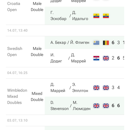
Додиг
Маррей
Croatia
Male
Open
Double
Г.
Д.
Эскобар
Идальго
14.07, 13:40
6
3
10
А. Бехар
Й. Флиген
Swedish
Male
Open
Double
И.
Д.
2
6
5
Додиг
Маррей
04.07, 16:25
Д.
Э.
3
4
Wimbledon
Маррей
Эпплтон
Mixed
Mixed
Double
Doubles
D.
М.
6
6
Stevenson
Люмсден
03.07, 13:10