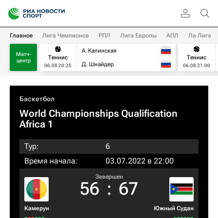
Главное
Лига Чемпионов
РПЛ
Лига Европы
АПЛ
Ла Лига
А. Калинская
Матч-
Теннис
Теннис
центр
Д. Шнайдер
06.08 20:25
06.08 21:00
Баскетбол
World Championships Qualification
Africa 1
Тур:
6
Время начала:
03.07.2022 в 22:00
Завершен
56
:
67
Камерун
Южный Судан