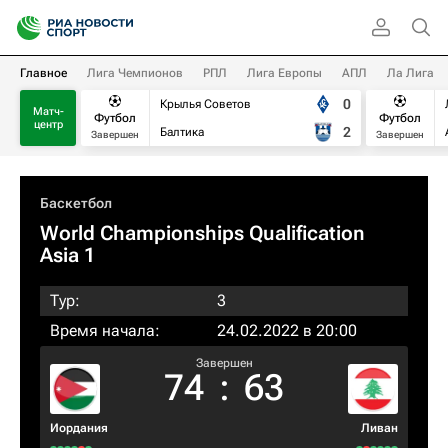
Главное
Лига Чемпионов
РПЛ
Лига Европы
АПЛ
Ла Лига
0
Крылья Советов
Матч-
Футбол
Футбол
центр
2
Балтика
Завершен
Завершен
Баскетбол
World Championships Qualification
Asia 1
Тур:
3
Время начала:
24.02.2022 в 20:00
Завершен
74
:
63
Иордания
Ливан