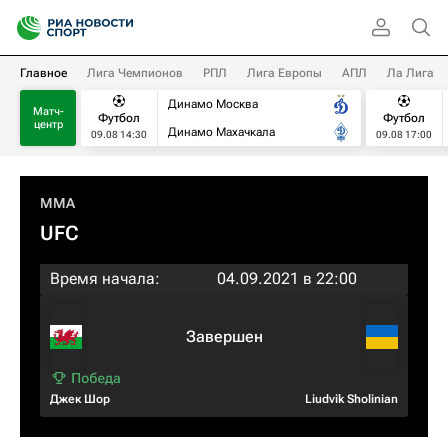
Главное
Лига Чемпионов
РПЛ
Лига Европы
АПЛ
Ла Лига
Динамо Москва
Матч-
Футбол
Футбол
центр
Динамо Махачкала
09.08 14:30
09.08 17:00
MMA
UFC
Время начала:
04.09.2021 в 22:00
Завершен
Джек Шор
Liudvik Sholinian