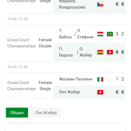
Championships
Single
Маркета
6
6
Вондроушова
19.06, 13:35
Т.
Л.
3
2
Бабош
Стефани
Grass Court
Female
Championships
Double
П.
О.
6
6
Бадоса
Жабер
18.06, 14:45
1
3
Жасмин Паолини
Grass Court
Female
Championships
Single
6
6
Онс Жабер
Общее
Онс Жабер