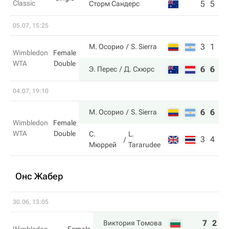
Classic
5
5
Сторм Сандерс
05.07, 15:25
3
1
М. Осорио
S. Sierra
Wimbledon
Female
WTA
Double
6
6
Э. Перес
Д. Схюрс
04.07, 19:10
6
6
М. Осорио
S. Sierra
Wimbledon
Female
WTA
Double
С.
L.
3
4
Мюррей
Tararudee
Онс Жабер
30.06, 13:05
7
2
Виктория Томова