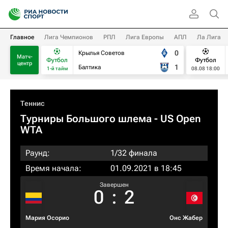
Главное
Лига Чемпионов
РПЛ
Лига Европы
АПЛ
Ла Лига
0
Крылья Советов
Матч-
Футбол
Футбол
центр
1
Балтика
1-й тайм
08.08 18:00
Теннис
Турниры Большого шлема
- US Open
WTA
Раунд:
1/32 финала
Время начала:
01.09.2021 в 18:45
Завершен
0
:
2
Мария Осорио
Онс Жабер