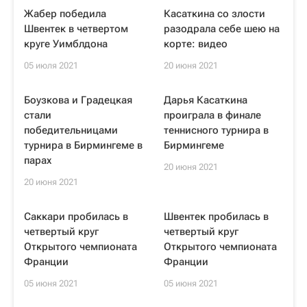
Жабер победила
Касаткина со злости
Швентек в четвертом
разодрала себе шею на
круге Уимблдона
корте: видео
05 июля 2021
20 июня 2021
Боузкова и Градецкая
Дарья Касаткина
стали
проиграла в финале
победительницами
теннисного турнира в
турнира в Бирмингеме в
Бирмингеме
парах
20 июня 2021
20 июня 2021
Саккари пробилась в
Швентек пробилась в
четвертый круг
четвертый круг
Открытого чемпионата
Открытого чемпионата
Франции
Франции
05 июня 2021
05 июня 2021