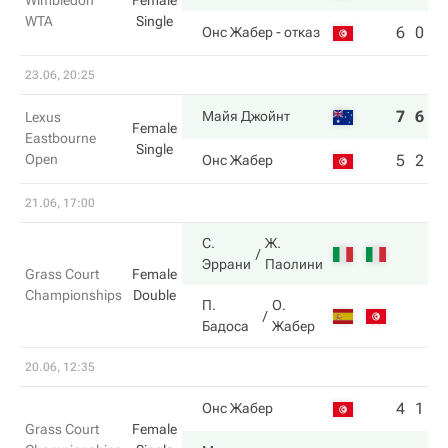
Wimbledon
Female
WTA
Single
6
0
Онс Жабер
- отказ
23.06, 20:25
7
6
Майя Джойнт
Lexus
Female
Eastbourne
Single
Open
5
2
Онс Жабер
21.06, 17:00
С.
Ж.
Эррани
Паолини
Grass Court
Female
Championships
Double
П.
О.
Бадоса
Жабер
20.06, 12:35
4
1
Онс Жабер
Grass Court
Female