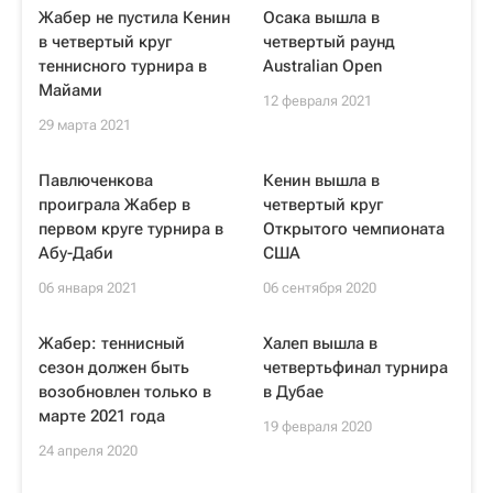
Жабер не пустила Кенин
Осака вышла в
в четвертый круг
четвертый раунд
теннисного турнира в
Australian Open
Майами
12 февраля 2021
29 марта 2021
Павлюченкова
Кенин вышла в
проиграла Жабер в
четвертый круг
первом круге турнира в
Открытого чемпионата
Абу-Даби
США
06 января 2021
06 сентября 2020
Жабер: теннисный
Халеп вышла в
сезон должен быть
четвертьфинал турнира
возобновлен только в
в Дубае
марте 2021 года
19 февраля 2020
24 апреля 2020