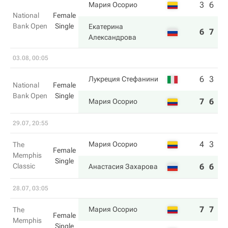
3
6
Мария Осорио
National
Female
Bank Open
Single
Екатерина
6
7
Александрова
03.08, 00:05
6
3
Лукреция Стефанини
National
Female
Bank Open
Single
7
6
Мария Осорио
29.07, 20:55
4
3
Мария Осорио
The
Female
Memphis
Single
Classic
6
6
Анастасия Захарова
28.07, 03:05
7
7
Мария Осорио
The
Female
Memphis
Single