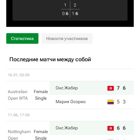
1
2
0
:
6
1
:
6
Статистика
Новости участников
Последние матчи между собой
16.01, 03:05
7
6
Онс Жабер
Australian
Female
Open WTA
Single
5
3
Мария Осорио
11.06, 17:50
6
6
Онс Жабер
Nottingham
Female
Open
Single