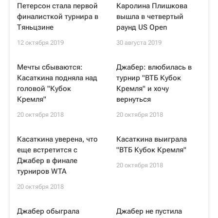
Петерсон стала первой
Каролина Плишкова
финалисткой турнира в
вышла в четвертый
Тяньцзине
раунд US Open
12 октября 2019
30 августа 2019
Мечты сбываются:
Джабер: влюбилась в
Касаткина подняла над
турнир "ВТБ Кубок
головой "Кубок
Кремля" и хочу
Кремля"
вернуться
20 октября 2018
20 октября 2018
Касаткина уверена, что
Касаткина выиграла
еще встретится с
"ВТБ Кубок Кремля"
Джабер в финале
20 октября 2018
турниров WTA
20 октября 2018
Джабер обыграла
Джабер не пустила