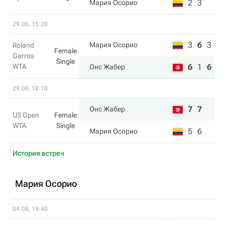
2
3
Мария Осорио
29.05, 15:20
3
6
3
Мария Осорио
Roland
Female
Garros
Single
WTA
6
1
6
Онс Жабер
29.08, 18:10
7
7
Онс Жабер
US Open
Female
WTA
Single
5
6
Мария Осорио
История встреч
Мария Осорио
04.08, 19:40