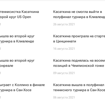
теннисистка Касаткина
Касаткина не смогла выйти в
орой круг US Open
полуфинал турнира в Кливленд
1
26 августа 2021
ышла во второй круг
Касаткина проиграла на старт
турнира в Кливленде
в Цинциннати
1
16 августа 2021
ышла во второй круг
Касаткина поднялась на восем
онреале
позиций в Чемпионской гонке
1
09 августа 2021
ыграет с Коллинз в финале
Касаткина вышла в полуфинал
турнира в Сан-Хосе
теннисного турнира в Сан-Хос
1
06 августа 2021