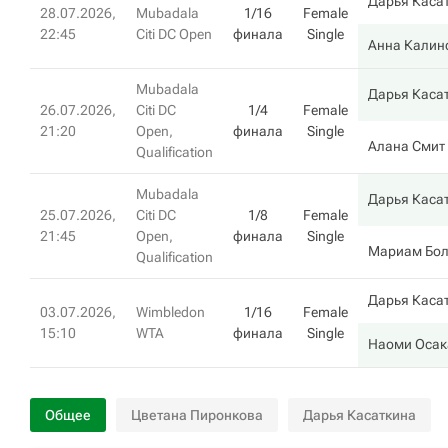
Дарья Каса
28.07.2026,
Mubadala
1/16
Female
22:45
Citi DC Open
финала
Single
Анна Калин
Mubadala
Дарья Каса
26.07.2026,
Citi DC
1/4
Female
21:20
Open,
финала
Single
Алана Смит
Qualification
Mubadala
Дарья Каса
25.07.2026,
Citi DC
1/8
Female
21:45
Open,
финала
Single
Мариам Бол
Qualification
Дарья Каса
03.07.2026,
Wimbledon
1/16
Female
15:10
WTA
финала
Single
Наоми Осак
Общее
Цветана Пиронкова
Дарья Касаткина