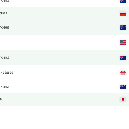
ткина
ская
ткина
ткина
квадзе
ткина
а