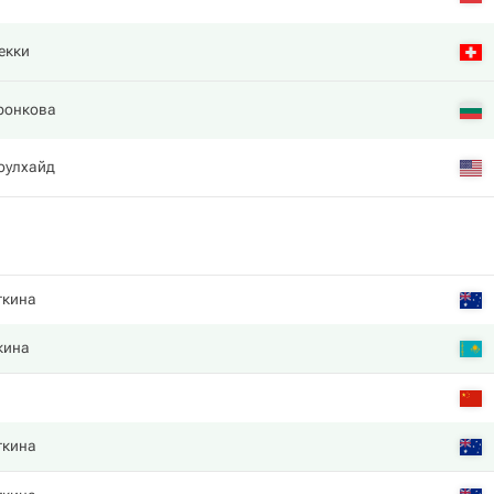
екки
ронкова
оулхайд
ткина
кина
ткина