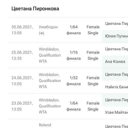
Цветана Пиронкова
Цветана Пи
30.06.2021,
Уимблдон
1/64
Female
13:05
(ж)
финала
Single
Юлия Путин
Цветана Пи
Wimbledon,
25.06.2021,
1/16
Female
Qualification
13:35
финала
Single
WTA
Ана Конюх
Цветана Пи
Wimbledon,
24.06.2021,
1/32
Female
Qualification
13:05
финала
Single
WTA
Нэйкта Бан
Цветана Пи
Wimbledon,
23.06.2021,
1/64
Female
Qualification
13:05
финала
Single
WTA
Усве Майта
Roland
Цветана Пи