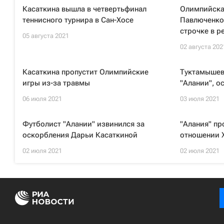
Касаткина вышла в четвертьфинал
Олимпийска
теннисного турнира в Сан-Хосе
Павлюченков
строчке в р
05 августа 2021
02 августа 202
Касаткина пропустит Олимпийские
Туктамышев
игры из-за травмы
"Алании", о
06 июля 2021
03 июля 2021
Футболист "Алании" извинился за
"Алания" пр
оскорбления Дарьи Касаткиной
отношении 
02 июля 2021
02 июля 2021