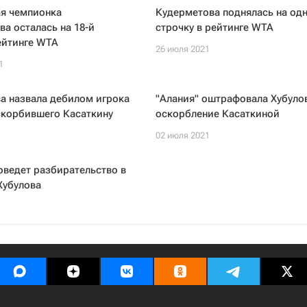
я чемпионка
Кудерметова поднялась на одн
а осталась на 18-й
строчку в рейтинге WTA
ейтинге WTA
26 июля 2021
1
а назвала дебилом игрока
"Алания" оштрафовала Хубулов
скорбившего Касаткину
оскорбление Касаткиной
02 июля 2021
оведет разбирательство в
Хубулова