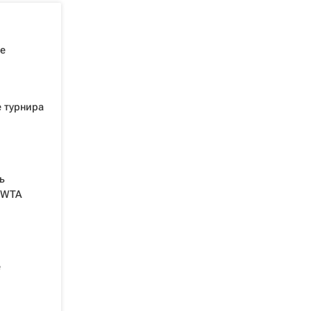
е
е турнира
ь
 WTA
е