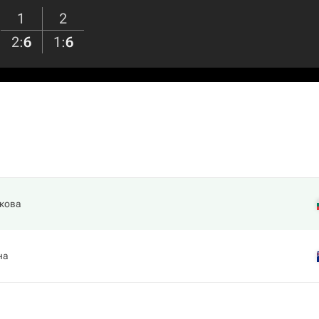
1
2
2
:
6
1
:
6
кова
на