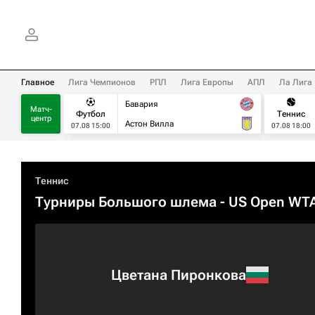
Главное
Лига Чемпионов
РПЛ
Лига Европы
АПЛ
Ла Лига
Бавария
Матч-
Футбол
Теннис
центр
Астон Вилла
07.08 15:00
07.08 18:00
Теннис
Турниры Большого шлема
- US Open WT
Цветана Пиронкова