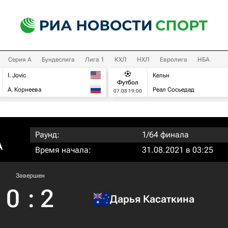
Серия А
Бундеслига
Лига 1
КХЛ
НХЛ
Евролига
НБА
I. Jovic
Кельн
Футбол
А. Корнеева
Реал Сосьедад
07.08 19:00
Раунд:
1/64 финала
A
Время начала:
31.08.2021 в 03:25
Завершен
0
:
2
Дарья Касаткина