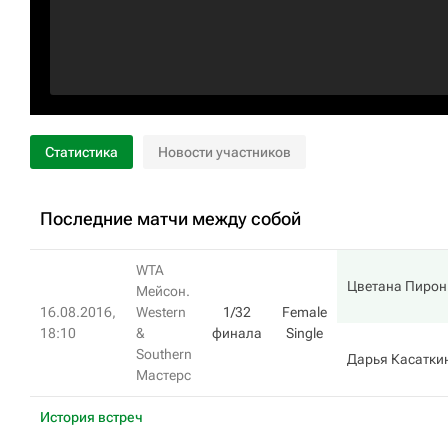
Статистика
Новости участников
Последние матчи между собой
WTA
Цветана Пирон
Мейсон.
16.08.2016,
Western
1/32
Female
18:10
&
финала
Single
Southern
Дарья Касатки
Мастерс
История встреч