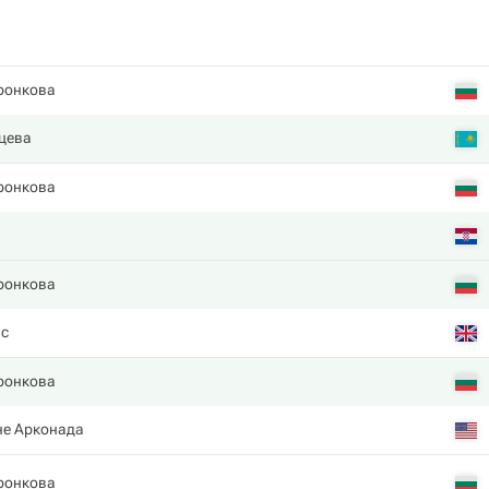
ронкова
цева
ронкова
ронкова
ис
ронкова
не Арконада
ронкова