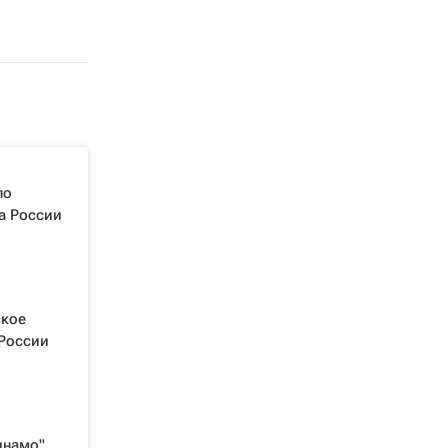
ло
а России
ское
 России
инамо"