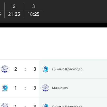
2
3
5
21
:
25
18
:
25
2
:
3
Динамо Краснодар
1
:
3
Минчанка
1
:
3
Динамо Краснодар