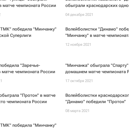
в матче чемпионата России
обыграли краснодарских одно
2
04 декабря 2021
НТМК" победила "Минчанку"
Волейболистки "Динамо" поб
ской Суперлиги
"Минчанку" в матче чемпионат
1
12 ноября 2021
победила "Заречье-
"Минчанка" обыграла "Спарту"
 матче чемпионата России
домашнем матче чемпионата 
21
17 октября 2021
обыграла "Протон" в матче
Волейболистки краснодарско
сто чемпионата России
"Динамо" победили "Протон"
1
08 марта 2021
НТМК" победила "Минчанку"