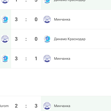
3
:
0
Минчанка
3
:
0
Динамо Краснодар
3
:
1
Минчанка
2
:
3
urom
Минчанка