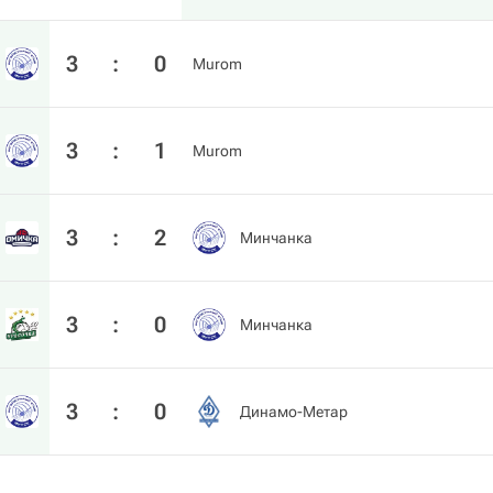
3
:
0
Murom
3
:
1
Murom
3
:
2
Минчанка
3
:
0
Минчанка
3
:
0
Динамо-Метар