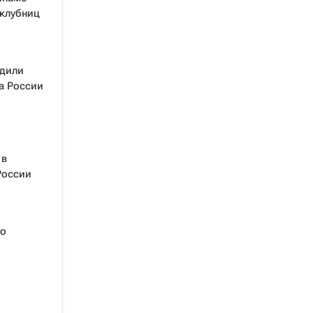
клубниц
едили
а России
 в
России
го