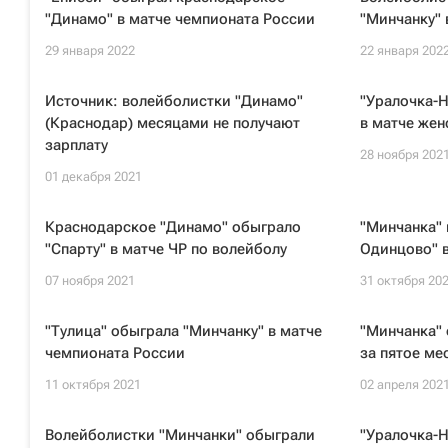
"Динамо" в матче чемпионата России
"Минчанку" 
29 января 2022
22 января 202
Источник: волейболистки "Динамо"
"Уралочка-
(Краснодар) месяцами не получают
в матче жен
зарплату
28 ноября 202
01 декабря 2021
Краснодарское "Динамо" обыграло
"Минчанка" 
"Спарту" в матче ЧР по волейболу
Одинцово" в
07 ноября 2021
31 октября 20
"Тулица" обыграла "Минчанку" в матче
"Минчанка" 
чемпионата России
за пятое ме
11 октября 2021
02 апреля 202
Волейболистки "Минчанки" обыграли
"Уралочка-