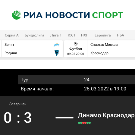
Серия А
Бундеслига
Лига 1
КХЛ
НХЛ
Евролига
НБА
Зенит
Спартак Москва
Футбол
Родина
Краснодар
09.08 20:00
Тур:
24
Время начала:
26.03.2022 в 19:00
Завершен
0
:
3
Динамо Краснодар