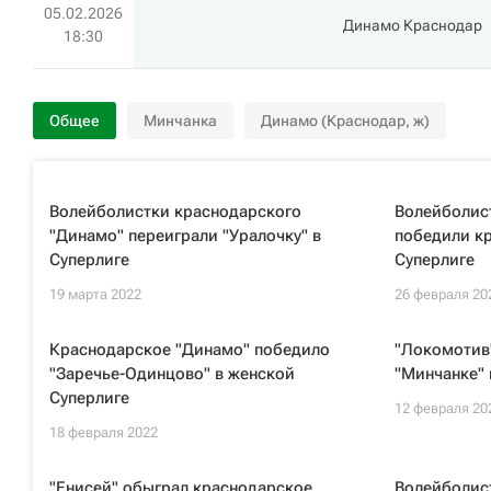
05.02.2026
Динамо Краснодар
18:30
Общее
Минчанка
Динамо (Краснодар, ж)
Волейболистки краснодарского
Волейболис
"Динамо" переиграли "Уралочку" в
победили к
Суперлиге
Суперлиге
19 марта 2022
26 февраля 20
Краснодарское "Динамо" победило
"Локомотив
"Заречье-Одинцово" в женской
"Минчанке" 
Суперлиге
12 февраля 20
18 февраля 2022
"Енисей" обыграл краснодарское
Волейболис