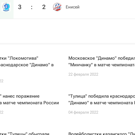
3
:
2
Енисей
тки "Локомотива"
Московское "Динамо" победи
раснодарское "Динамо" в
"Минчанку" в матче чемпионат
22 февраля 2022
22
" нанес поражение
"Тулица" победила краснодар
в матче чемпионата России
"Динамо" в матче чемпионата
22
04 февраля 2022
тки "Тулицы" обыграли
Волейболистки казанского "Д