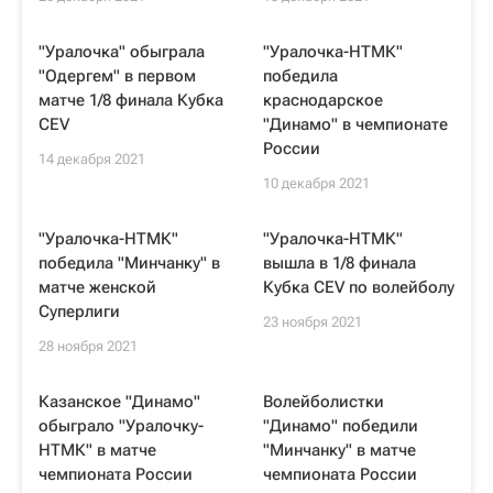
"Уралочка" обыграла
"Уралочка-НТМК"
"Одергем" в первом
победила
матче 1/8 финала Кубка
краснодарское
CEV
"Динамо" в чемпионате
России
14 декабря 2021
10 декабря 2021
"Уралочка-НТМК"
"Уралочка-НТМК"
победила "Минчанку" в
вышла в 1/8 финала
матче женской
Кубка CEV по волейболу
Суперлиги
23 ноября 2021
28 ноября 2021
Казанское "Динамо"
Волейболистки
обыграло "Уралочку-
"Динамо" победили
НТМК" в матче
"Минчанку" в матче
чемпионата России
чемпионата России