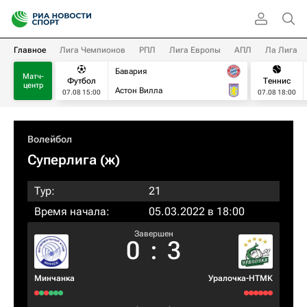
Главное
Лига Чемпионов
РПЛ
Лига Европы
АПЛ
Ла Лига
Бавария
Матч-
Футбол
Теннис
центр
Астон Вилла
07.08 15:00
07.08 18:00
Волейбол
Суперлига (ж)
Тур:
21
Время начала:
05.03.2022 в 18:00
Завершен
0
:
3
Минчанка
Уралочка-НТМК