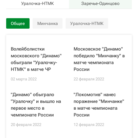
Уралочка-НТМК
Заречье-Одинцово
Общее
Минчанка
Уралочка-НТМК
Волейболистки
Московское "Динамо"
московского "Динамо"
победило "Минчанку" в
обыграли "Уралочку-
матче чемпионата
НТМК" в матче ЧР
России
02 марта 2022
22 февраля 2022
"Динамо" обыграло
"Локомотив" нанес
"Уралочку" и вышло на
поражение "Минчанке"
первое место в
в матче чемпионата
чемпионате России
России
20 февраля 2022
12 февраля 2022