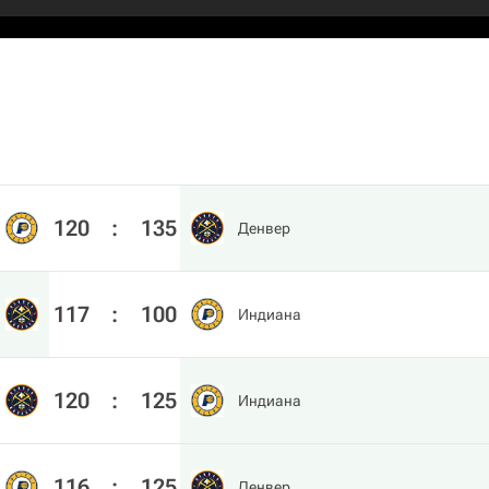
120
:
135
Денвер
117
:
100
Индиана
120
:
125
Индиана
116
:
125
Денвер