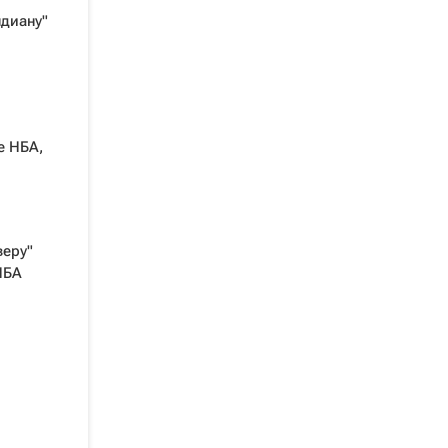
ндиану"
е НБА,
веру"
НБА