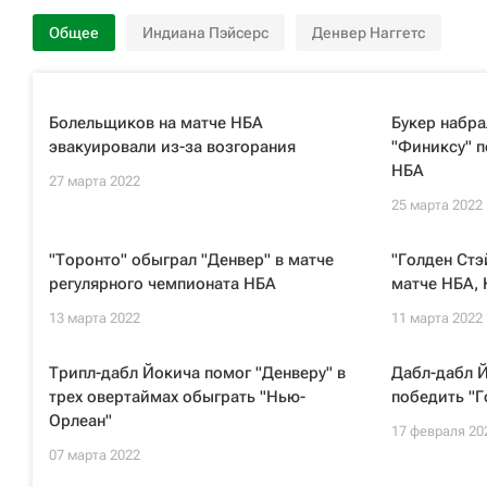
Общее
Индиана Пэйсерс
Денвер Наггетс
Болельщиков на матче НБА
Букер набра
эвакуировали из-за возгорания
"Финиксу" п
НБА
27 марта 2022
25 марта 2022
"Торонто" обыграл "Денвер" в матче
"Голден Стэ
регулярного чемпионата НБА
матче НБА, 
13 марта 2022
11 марта 2022
Трипл-дабл Йокича помог "Денверу" в
Дабл-дабл Й
трех овертаймах обыграть "Нью-
победить "Г
Орлеан"
17 февраля 20
07 марта 2022