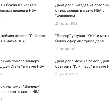
ты Йокич и Янг стали
Дабл-дабл Битадзе не спас "И
роками недели в НБА
от поражения в матче НБА с
"Финиксом"
2
23 января 2022
жеймса не спас "Лейкерс"
"Денвер" уступил "Юте" в матч
я в матче НБА
Йокич оформил трипл-дабл
2
17 января 2022
окича помог "Денверу"
Дабл-дабл Йокича помог "Ден
олден Стэйт" в матче НБА
обыграть "Клипперс" в матче 
21
27 декабря 2021
окича помог "Денверу"
ашингтон" в матче НБА
21