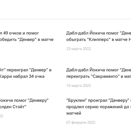
л 49 очков и помог
Дабл-дабл Йокича помог "Ден
обедить "Денвер" в матче
обыграть "Клипперс" в матче 
23 марта 2022
йт" переиграл "Денвер" в
Дабл-дабл Йокича помог "Ден
Карри набрал 34 очка
переиграть "Сакраменто" в ма
10 марта 2022
окича помог "Денверу"
"Бруклин" проиграл "Денверу" 
олден Стэйт"
продлил серию поражений до
матчей
22
07 февраля 2022