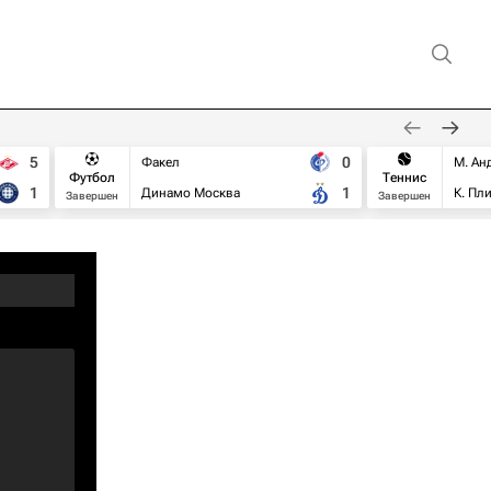
5
0
Факел
М. Ан
Футбол
Теннис
1
1
Динамо Москва
К. Пл
Завершен
Завершен