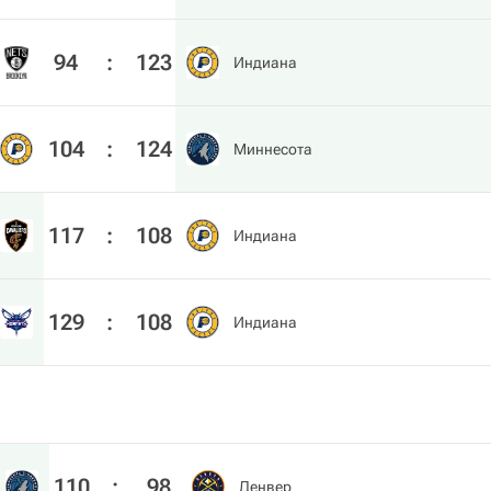
94
:
123
Индиана
104
:
124
Миннесота
117
:
108
Индиана
129
:
108
Индиана
110
:
98
Денвер