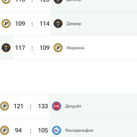
109
:
114
Денвер
117
:
109
Индиана
121
:
133
Детройт
94
:
105
Филадельфия