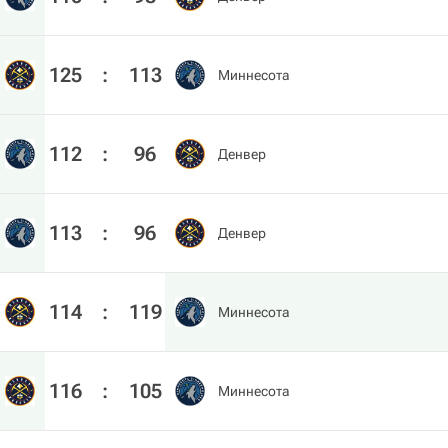
125
:
113
Миннесота
112
:
96
Денвер
113
:
96
Денвер
114
:
119
Миннесота
116
:
105
Миннесота