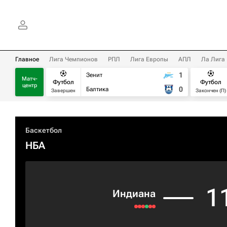
Главное
Лига Чемпионов
РПЛ
Лига Европы
АПЛ
Ла Лига
1
Зенит
Матч-
Футбол
Футбол
центр
0
Балтика
Завершен
Закончен (П)
Баскетбол
НБА
1
Индиана