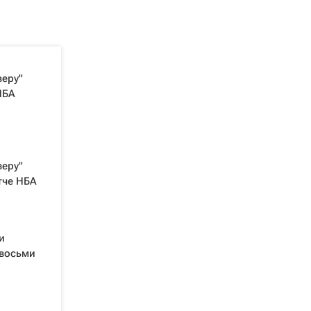
веру"
НБА
веру"
тче НБА
и
 восьми