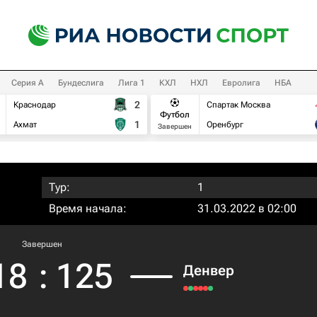
Серия А
Бундеслига
Лига 1
КХЛ
НХЛ
Евролига
НБА
2
Краснодар
Спартак Москва
Футбол
1
Ахмат
Оренбург
Завершен
Тур:
1
Время начала:
31.03.2022 в 02:00
Завершен
18
:
125
Денвер