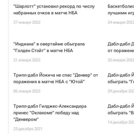
"Шарлотт" установил рекорд по числу
Баскетболис
набранных очков в матче НБА
лучшими иг
27 января 2022
24 января 202
"Индиана" в овертайме обыграла
Дабл-дабл Д
"Голден Стэйт" в матче НБА
от поражени
21 января 2022
20 января 202
Трипл-дабл Йокича не спас "Денвер" от
Дабл-дабл Й
поражения в матче НБА с "Ютой"
обыграть "Г
06 января 2022
29 декабря 20
Трипл-дабл Гилджес-Александера
Дабл-дабл Й
принес "Оклахоме" победу над
обыграть "В
"Денвером"
14 декабря 20
23 декабря 2021