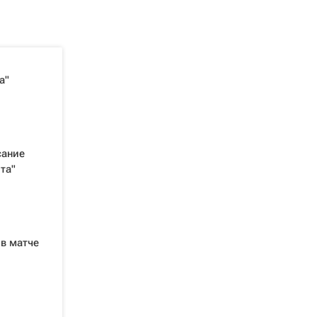
а"
сание
та"
 в матче