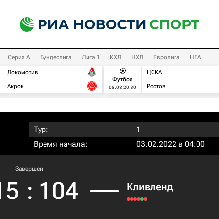
Серия А
Бундеслига
Лига 1
КХЛ
НХЛ
Евролига
НБА
Локомотив
ЦСКА
Футбол
Акрон
Ростов
08.08 20:30
Тур:
1
Время начала:
03.02.2022 в 04:00
Завершен
15
:
104
Кливленд