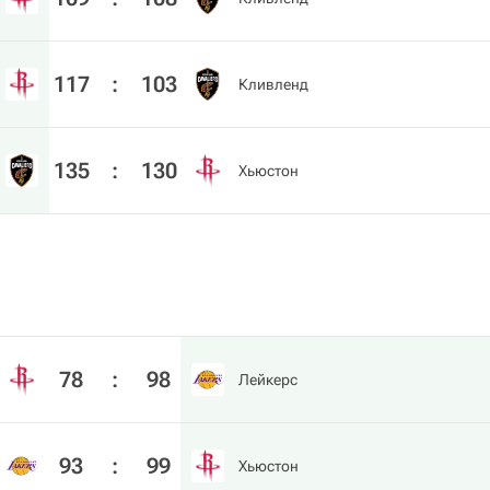
117
:
103
Кливленд
135
:
130
Хьюстон
78
:
98
Лейкерс
93
:
99
Хьюстон