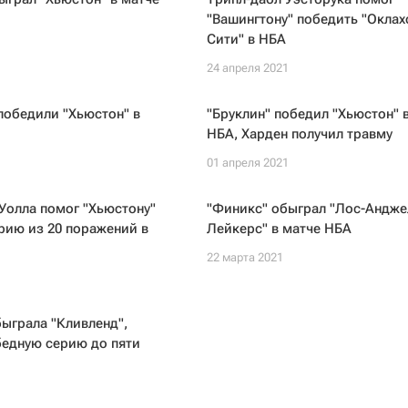
"Вашингтону" победить "Оклах
Сити" в НБА
1
24 апреля 2021
победили "Хьюстон" в
"Бруклин" победил "Хьюстон" 
НБА, Харден получил травму
1
01 апреля 2021
Уолла помог "Хьюстону"
"Финикс" обыграл "Лос-Андже
рию из 20 поражений в
Лейкерс" в матче НБА
22 марта 2021
быграла "Кливленд",
бедную серию до пяти