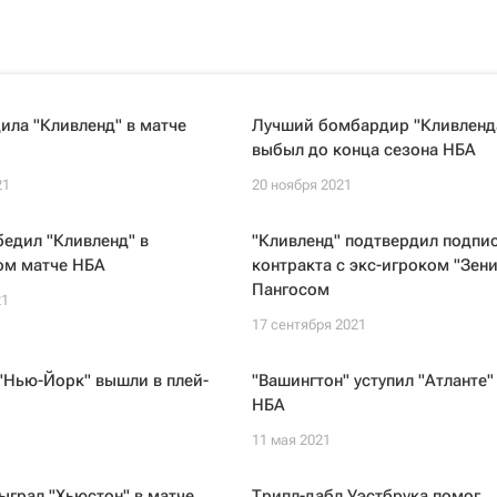
ила "Кливленд" в матче
Лучший бомбардир "Кливленд
выбыл до конца сезона НБА
21
20 ноября 2021
бедил "Кливленд" в
"Кливленд" подтвердил подпи
ом матче НБА
контракта с экс-игроком "Зени
Пангосом
21
17 сентября 2021
 "Нью-Йорк" вышли в плей-
"Вашингтон" уступил "Атланте"
НБА
11 мая 2021
ыграл "Хьюстон" в матче
Трипл-дабл Уэстбрука помог