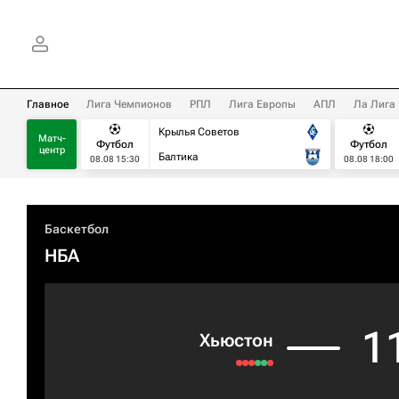
Главное
Лига Чемпионов
РПЛ
Лига Европы
АПЛ
Ла Лига
Крылья Советов
Матч-
Футбол
Футбол
центр
Балтика
08.08 15:30
08.08 18:00
Баскетбол
НБА
1
Хьюстон