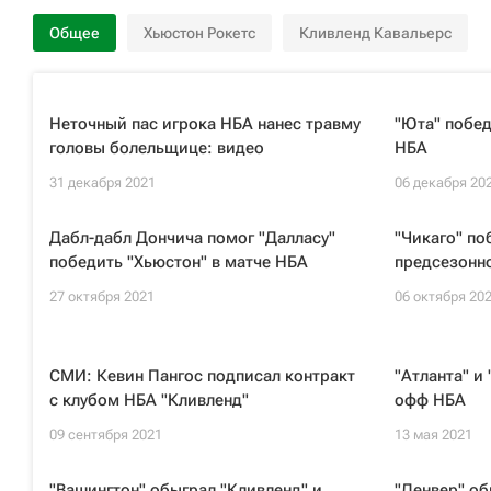
Общее
Хьюстон Рокетс
Кливленд Кавальерс
Неточный пас игрока НБА нанес травму
"Юта" побед
головы болельщице: видео
НБА
31 декабря 2021
06 декабря 20
Дабл-дабл Дончича помог "Далласу"
"Чикаго" по
победить "Хьюстон" в матче НБА
предсезонн
27 октября 2021
06 октября 20
СМИ: Кевин Пангос подписал контракт
"Атланта" и
с клубом НБА "Кливленд"
офф НБА
09 сентября 2021
13 мая 2021
"Вашингтон" обыграл "Кливленд" и
"Денвер" об