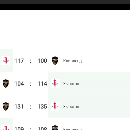
117
:
100
Кливленд
104
:
114
Хьюстон
131
:
135
Хьюстон
109
:
108
Кливленд