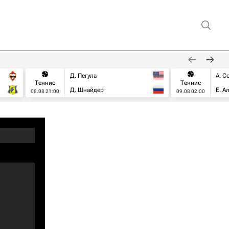
Д. Пегула
А. С
Теннис
Теннис
Д. Шнайдер
Е. А
08.08 21:00
09.08 02:00