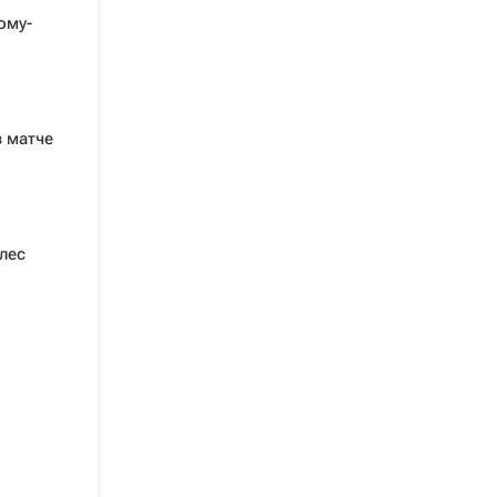
ому-
в матче
лес