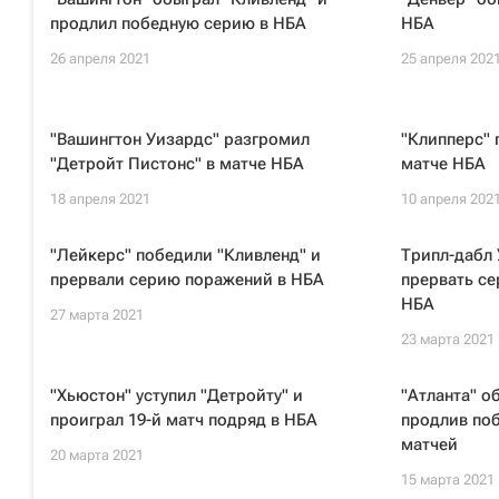
продлил победную серию в НБА
НБА
26 апреля 2021
25 апреля 202
"Вашингтон Уизардс" разгромил
"Клипперс" 
"Детройт Пистонс" в матче НБА
матче НБА
18 апреля 2021
10 апреля 202
"Лейкерс" победили "Кливленд" и
Трипл-дабл 
прервали серию поражений в НБА
прервать се
НБА
27 марта 2021
23 марта 2021
"Хьюстон" уступил "Детройту" и
"Атланта" о
проиграл 19-й матч подряд в НБА
продлив по
матчей
20 марта 2021
15 марта 2021