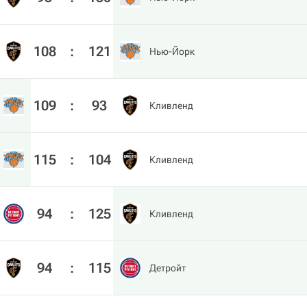
108
:
121
Нью-Йорк
109
:
93
Кливленд
115
:
104
Кливленд
94
:
125
Кливленд
94
:
115
Детройт