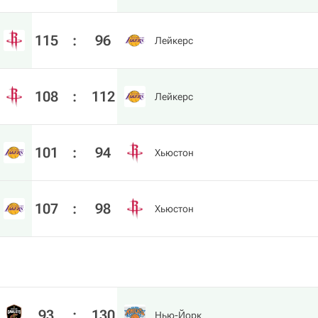
115
:
96
Лейкерс
108
:
112
Лейкерс
101
:
94
Хьюстон
107
:
98
Хьюстон
93
:
130
Нью-Йорк