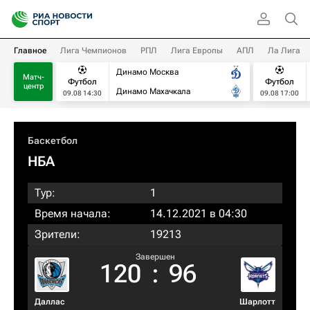
Главное
Лига Чемпионов
РПЛ
Лига Европы
АПЛ
Ла Лига
Динамо Москва
Матч-
Футбол
Футбол
центр
Динамо Махачкала
09.08 14:30
09.08 17:00
Баскетбол
НБА
Тур:
1
Время начала:
14.12.2021 в 04:30
Зрители:
19213
Завершен
120
:
96
Даллас
Шарлотт