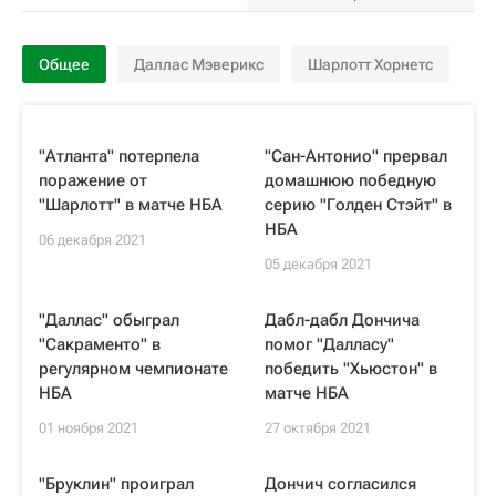
Общее
Даллас Мэверикс
Шарлотт Хорнетс
"Атланта" потерпела
"Сан-Антонио" прервал
поражение от
домашнюю победную
"Шарлотт" в матче НБА
серию "Голден Стэйт" в
НБА
06 декабря 2021
05 декабря 2021
"Даллас" обыграл
Дабл-дабл Дончича
"Сакраменто" в
помог "Далласу"
регулярном чемпионате
победить "Хьюстон" в
НБА
матче НБА
01 ноября 2021
27 октября 2021
"Бруклин" проиграл
Дончич согласился