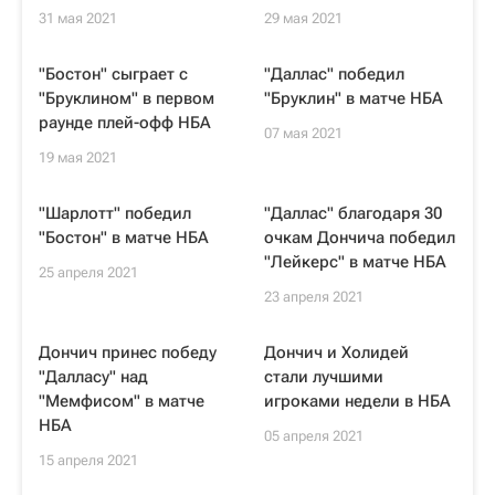
31 мая 2021
29 мая 2021
"Бостон" сыграет с
"Даллас" победил
"Бруклином" в первом
"Бруклин" в матче НБА
раунде плей-офф НБА
07 мая 2021
19 мая 2021
"Шарлотт" победил
"Даллас" благодаря 30
"Бостон" в матче НБА
очкам Дончича победил
"Лейкерс" в матче НБА
25 апреля 2021
23 апреля 2021
Дончич принес победу
Дончич и Холидей
"Далласу" над
стали лучшими
"Мемфисом" в матче
игроками недели в НБА
НБА
05 апреля 2021
15 апреля 2021