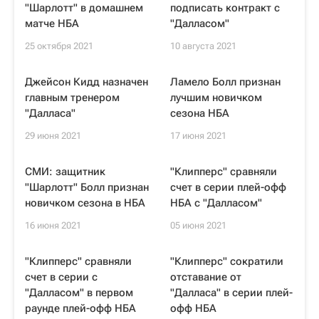
"Шарлотт" в домашнем
подписать контракт с
матче НБА
"Далласом"
25 октября 2021
10 августа 2021
Джейсон Кидд назначен
Ламело Болл признан
главным тренером
лучшим новичком
"Далласа"
сезона НБА
29 июня 2021
17 июня 2021
СМИ: защитник
"Клипперс" сравняли
"Шарлотт" Болл признан
счет в серии плей-офф
новичком сезона в НБА
НБА с "Далласом"
16 июня 2021
05 июня 2021
"Клипперс" сравняли
"Клипперс" сократили
счет в серии с
отставание от
"Далласом" в первом
"Далласа" в серии плей-
раунде плей-офф НБА
офф НБА