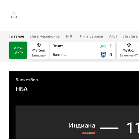
Главное
Лига Чемпионов
РПЛ
Лига Европы
АПЛ
Ла Лига
1
Зенит
Матч-
Футбол
Футбол
центр
0
Балтика
Завершен
Закончен (П)
Баскетбол
НБА
1
Индиана