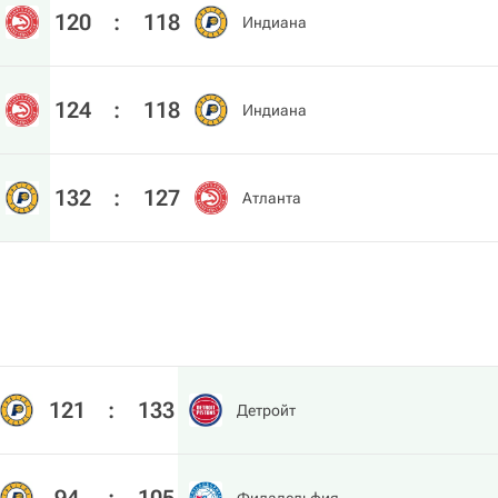
120
:
118
Индиана
124
:
118
Индиана
132
:
127
Атланта
121
:
133
Детройт