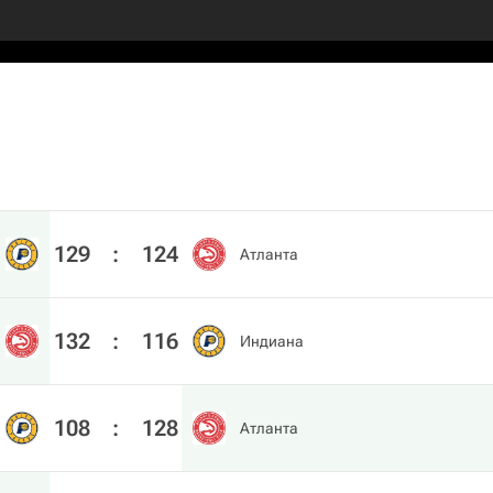
129
:
124
Атланта
132
:
116
Индиана
108
:
128
Атланта