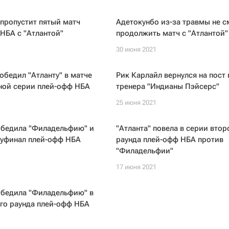
пропустит пятый матч
Адетокунбо из-за травмы не с
НБА с "Атлантой"
продолжить матч с "Атлантой"
30 июня 2021
обедил "Атланту" в матче
Рик Карлайл вернулся на пост 
ной серии плей-офф НБА
тренера "Индианы Пэйсерс"
25 июня 2021
обедила "Филадельфию" и
"Атланта" повела в серии втор
луфинал плей-офф НБА
раунда плей-офф НБА против
"Филадельфии"
17 июня 2021
обедила "Филадельфию" в
го раунда плей-офф НБА