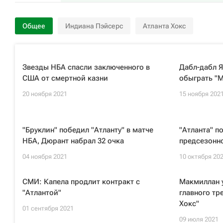
Общее
Индиана Пэйсерс
Атланта Хокс
Звезды НБА спасли заключенного в
Дабл-дабл Я
США от смертной казни
обыграть "М
20 ноября 2021
15 ноября 202
"Бруклин" победил "Атланту" в матче
"Атланта" п
НБА, Дюрант набрал 32 очка
предсезонн
04 ноября 2021
10 октября 20
СМИ: Капела продлит контракт с
Макмиллан 
"Атлантой"
главного тр
Хокс"
01 сентября 2021
09 июля 2021