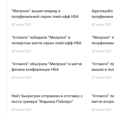
"Милуоки" вышел вперед в
Адетокунбо 
полуфинальной серии плей-офф НБА
полуфинала 
02 июля 2021
02 июля 2021
"Атланта" победила "Милуоки" в
"Милуоки" п
четвертом матче серии плей-офф НБА
полуфиналь
30 июня 2021
26 июня 2021
"Атланта" обыграла "Милуоки" в матче
"Атланта" п
финала конференции НБА
вышла в по
24 июня 2021
21 июня 2021
Нейт Бьоркгрен отправлен в отставку с
"Атланта" п
поста тренера "Индиана Пэйсерс"
матче второ
09 июня 2021
06 июня 2021