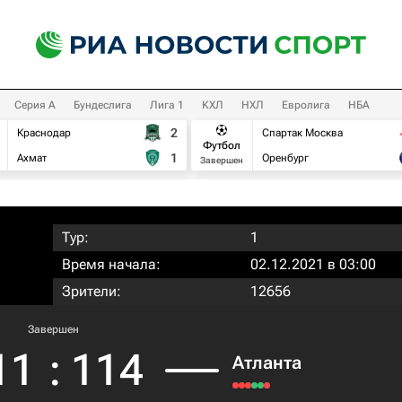
Серия А
Бундеслига
Лига 1
КХЛ
НХЛ
Евролига
НБА
2
Краснодар
Спартак Москва
Футбол
1
Ахмат
Оренбург
Завершен
Тур:
1
Время начала:
02.12.2021 в 03:00
Зрители:
12656
Завершен
11
:
114
Атланта