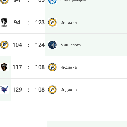
94
:
105
Филадельфия
94
:
123
Индиана
104
:
124
Миннесота
117
:
108
Индиана
129
:
108
Индиана