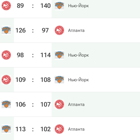
89
:
140
Нью-Йорк
126
:
97
Атланта
98
:
114
Нью-Йорк
109
:
108
Нью-Йорк
106
:
107
Атланта
113
:
102
Атланта