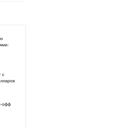
ую
ями:
 с
олларов
й-офф