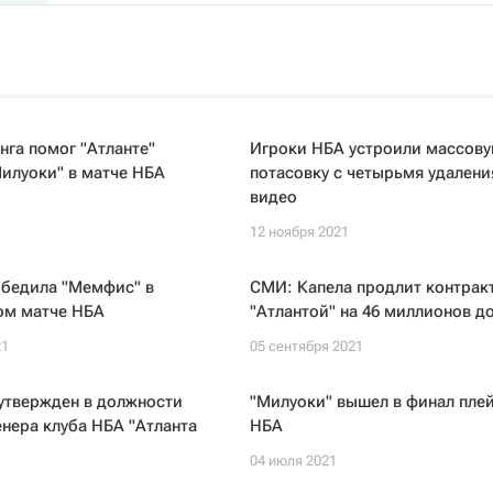
нга помог "Атланте"
Игроки НБА устроили массов
илуоки" в матче НБА
потасовку с четырьмя удалени
видео
1
12 ноября 2021
обедила "Мемфис" в
СМИ: Капела продлит контракт
ом матче НБА
"Атлантой" на 46 миллионов д
21
05 сентября 2021
утвержден в должности
"Милуоки" вышел в финал пле
енера клуба НБА "Атланта
НБА
04 июля 2021