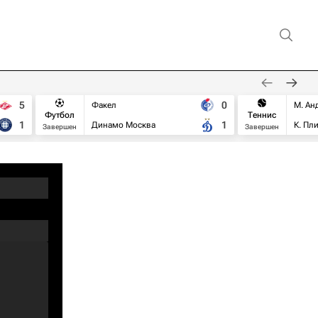
5
0
Факел
М. Ан
Футбол
Теннис
1
1
Динамо Москва
К. Пл
Завершен
Завершен