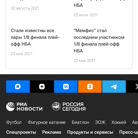
НБА
02 августа 2021
02 июня 2021
Стали известны все
"Мемфис" стал
пары 1/8 финала плей-
последним участником
офф НБА
1/8 финала плей-офф
НБА
22 мая 2021
22 мая 2021
Футбол
Фигурное катание
Биатлон
ЗОЖ
Хоккей
Ав
Спецпроекты
Реклама
Продукты и сервисы
Пресс-ц