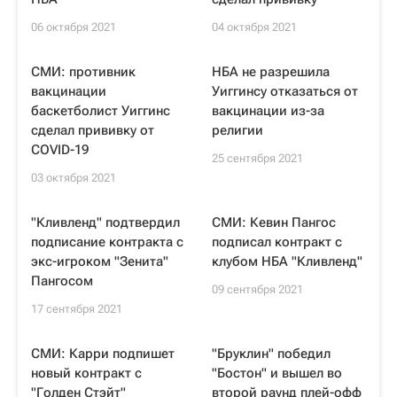
06 октября 2021
04 октября 2021
СМИ: противник
НБА не разрешила
вакцинации
Уиггинсу отказаться от
баскетболист Уиггинс
вакцинации из-за
сделал прививку от
религии
COVID-19
25 сентября 2021
03 октября 2021
"Кливленд" подтвердил
СМИ: Кевин Пангос
подписание контракта с
подписал контракт с
экс-игроком "Зенита"
клубом НБА "Кливленд"
Пангосом
09 сентября 2021
17 сентября 2021
СМИ: Карри подпишет
"Бруклин" победил
новый контракт с
"Бостон" и вышел во
"Голден Стэйт"
второй раунд плей-офф