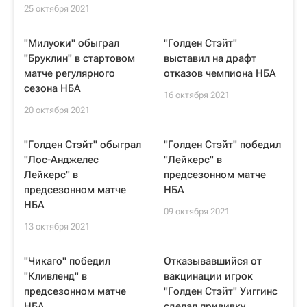
25 октября 2021
"Милуоки" обыграл
"Голден Стэйт"
"Бруклин" в стартовом
выставил на драфт
матче регулярного
отказов чемпиона НБА
сезона НБА
16 октября 2021
20 октября 2021
"Голден Стэйт" обыграл
"Голден Стэйт" победил
"Лос-Анджелес
"Лейкерс" в
Лейкерс" в
предсезонном матче
предсезонном матче
НБА
НБА
09 октября 2021
13 октября 2021
"Чикаго" победил
Отказывавшийся от
"Кливленд" в
вакцинации игрок
предсезонном матче
"Голден Стэйт" Уиггинс
НБА
сделал прививку