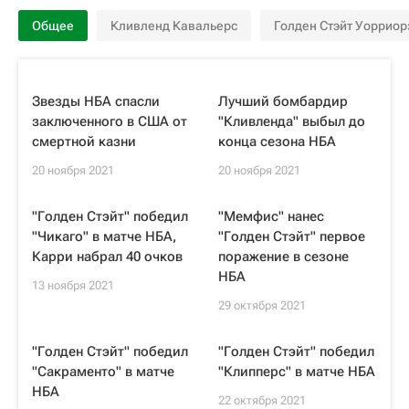
Общее
Кливленд Кавальерс
Голден Стэйт Уорриор
Звезды НБА спасли
Лучший бомбардир
заключенного в США от
"Кливленда" выбыл до
смертной казни
конца сезона НБА
20 ноября 2021
20 ноября 2021
"Голден Стэйт" победил
"Мемфис" нанес
"Чикаго" в матче НБА,
"Голден Стэйт" первое
Карри набрал 40 очков
поражение в сезоне
НБА
13 ноября 2021
29 октября 2021
"Голден Стэйт" победил
"Голден Стэйт" победил
"Сакраменто" в матче
"Клипперс" в матче НБА
НБА
22 октября 2021