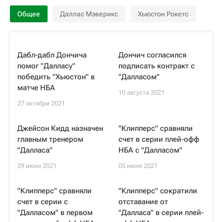
Общее
Даллас Мэверикс
Хьюстон Рокетс
Дабл-дабл Дончича
Дончич согласился
помог "Далласу"
подписать контракт с
победить "Хьюстон" в
"Далласом"
матче НБА
10 августа 2021
27 октября 2021
Джейсон Кидд назначен
"Клипперс" сравняли
главным тренером
счет в серии плей-офф
"Далласа"
НБА с "Далласом"
29 июня 2021
05 июня 2021
"Клипперс" сравняли
"Клипперс" сократили
счет в серии с
отставание от
"Далласом" в первом
"Далласа" в серии плей-