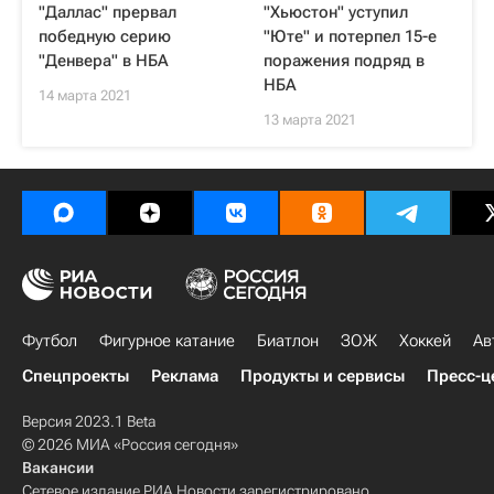
"Даллас" прервал
"Хьюстон" уступил
победную серию
"Юте" и потерпел 15-е
"Денвера" в НБА
поражения подряд в
НБА
14 марта 2021
13 марта 2021
Футбол
Фигурное катание
Биатлон
ЗОЖ
Хоккей
Ав
Спецпроекты
Реклама
Продукты и сервисы
Пресс-ц
Версия 2023.1 Beta
© 2026 МИА «Россия сегодня»
Вакансии
Сетевое издание РИА Новости зарегистрировано