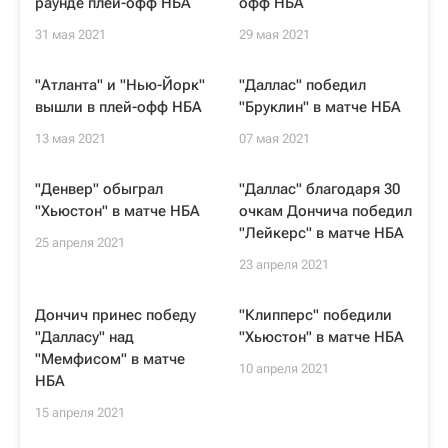
раунде плей-офф НБА
офф НБА
31 мая 2021
29 мая 2021
"Атланта" и "Нью-Йорк"
"Даллас" победил
вышли в плей-офф НБА
"Бруклин" в матче НБА
13 мая 2021
07 мая 2021
"Денвер" обыграл
"Даллас" благодаря 30
"Хьюстон" в матче НБА
очкам Дончича победил
"Лейкерс" в матче НБА
25 апреля 2021
23 апреля 2021
Дончич принес победу
"Клипперс" победили
"Далласу" над
"Хьюстон" в матче НБА
"Мемфисом" в матче
10 апреля 2021
НБА
15 апреля 2021