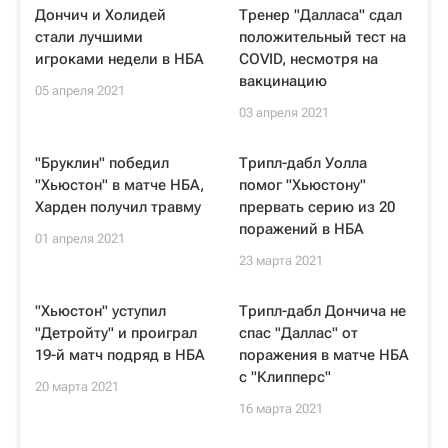
Дончич и Холидей
Тренер "Далласа" сдал
стали лучшими
положительный тест на
игроками недели в НБА
COVID, несмотря на
вакцинацию
05 апреля 2021
03 апреля 2021
"Бруклин" победил
Трипл-дабл Уолла
"Хьюстон" в матче НБА,
помог "Хьюстону"
Харден получил травму
прервать серию из 20
поражений в НБА
01 апреля 2021
23 марта 2021
"Хьюстон" уступил
Трипл-дабл Дончича не
"Детройту" и проиграл
спас "Даллас" от
19-й матч подряд в НБА
поражения в матче НБА
с "Клипперс"
20 марта 2021
16 марта 2021