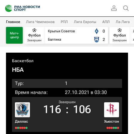
Главное
Лига Чемпионов
РПЛ
Лига Европы
АПЛ
Ла Лига
0
Крылья Советов
Матч-
Футбол
Футбол
центр
2
Балтика
Завершен
Завершен
Баскетбол
НБА
Тур:
1
Время начала:
27.10.2021 в 03:30
Завершен
116
:
106
Даллас
Хьюстон