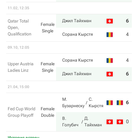
11.02, 12:35
6
6
Джил Тайхман
Qatar Total
Female
Open,
Single
Qualification
4
3
Сорана Кырстя
09.10, 12:05
4
2
Сорана Кырстя
Upper Austria
Female
Ladies Linz
Single
6
6
Джил Тайхман
21.04, 15:00
М.
С.
6
0
Бузарнеску
Кырстя
Fed Cup World
Female
Group Playoff
Double
В.
Д.
0
6
Голубич
Тайхман
История встреч