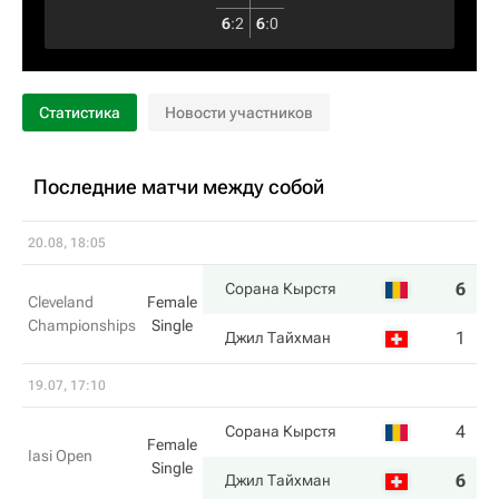
6
:
2
6
:
0
Статистика
Новости участников
Последние матчи между собой
20.08, 18:05
6
6
Сорана Кырстя
Cleveland
Female
Championships
Single
1
1
Джил Тайхман
19.07, 17:10
4
3
Сорана Кырстя
Female
Iasi Open
Single
6
6
Джил Тайхман