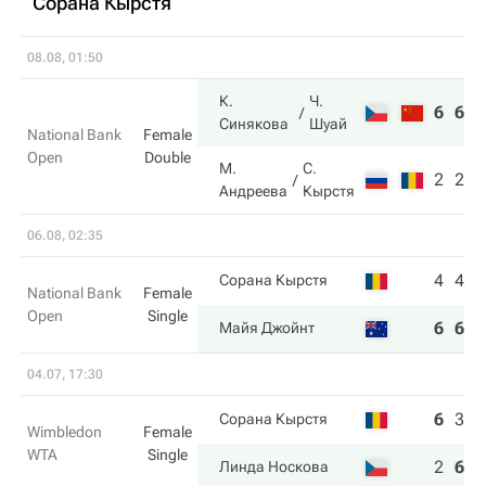
Сорана Кырстя
08.08, 01:50
К.
Ч.
6
6
Синякова
Шуай
National Bank
Female
Open
Double
М.
С.
2
2
Андреева
Кырстя
06.08, 02:35
4
4
Сорана Кырстя
National Bank
Female
Open
Single
6
6
Майя Джойнт
04.07, 17:30
6
3
6
Сорана Кырстя
Wimbledon
Female
WTA
Single
2
6
7
Линда Носкова