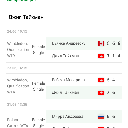
Джил Тайхман
24.06, 19:15
6
6
6
Бьянка Андрееску
Wimbledon,
Female
Qualification
Single
WTA
7
1
4
Джил Тайхман
23.06, 16:15
6
4
Ребека Масарова
Wimbledon,
Female
Qualification
Single
WTA
7
6
Джил Тайхман
31.05, 18:35
6
6
Мирра Андреева
Roland
Female
Garros WTA
Single