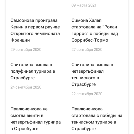
09 марта 2021
Самсонова проиграла
Симона Халеп
Кенин в первом раунде
стартовала на "Ролан
Открытого чемпионата
Гаррос" с победы над
Франции
Соррибес-Тормо
29 сентября 2020
27 сентября 2020
Свитолина вышла в
Свитолина вышла в
полуфинал турнира в
четвертьфинал
Страсбурге
теннисного в
Страсбурге
24 сентября 2020
22 сентября 2020
Павлюченкова не
Павлюченкова
смогла выйти в
стартовала с победы на
четвертьфинал турнира
теннисном турнире в
в Страсбурге
Страсбурге