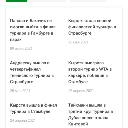
Панова и Вахачик не
Кырстя стала первой
смогли выйти в финал
финалисткой турнира в
турнира в Гамбурге в
Страсбурге
парах
28 мая 2021
09 июля 2021
Андрееску вышла в
Кырстя выиграла
четвертьфинал
второй турнир WTA в
теннисного турнира в
карьере, победив в
Страсбурге
Стамбуле
25 мая 2021
25 апреля 2021
Кырстя вышла в финал
Тайхманн вышла в
турнира в Стамбуле
третий круг турнира в
Дубае после отказа
24 апреля 2021
Квитовой