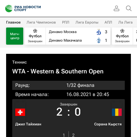
Главное
Лига Чемпионов
РПЛ
Лига Европы
АПЛ
Ла Лига
3
Динамо Москва
Матч-
Футбол
Футбол
центр
1
Динамо Махачкала
Завершен
Завершен
Теннис
WTA
- Western & Southern Open
Раунд:
1/32 финала
Время начала:
16.08.2021 в 20:45
Завершен
2
:
0
Джил Тайхман
Сорана Кырстя
1
2