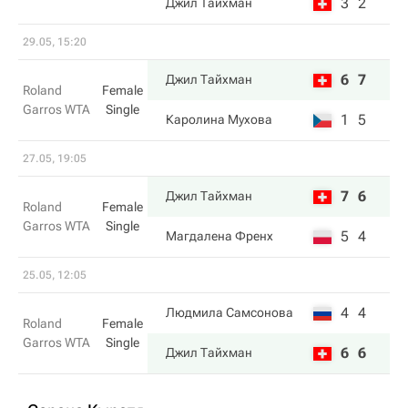
3
2
Джил Тайхман
29.05, 15:20
6
7
Джил Тайхман
Roland
Female
Garros WTA
Single
1
5
Каролина Мухова
27.05, 19:05
7
6
Джил Тайхман
Roland
Female
Garros WTA
Single
5
4
Магдалена Френх
25.05, 12:05
4
4
Людмила Самсонова
Roland
Female
Garros WTA
Single
6
6
Джил Тайхман