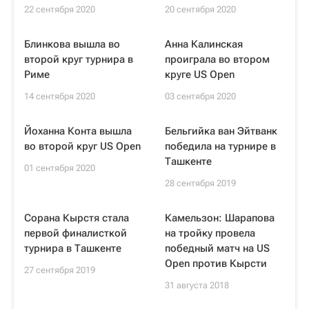
22 сентября 2020
20 сентября 2020
Блинкова вышла во
Анна Калинская
второй круг турнира в
проиграла во втором
Риме
круге US Open
14 сентября 2020
03 сентября 2020
Йоханна Конта вышла
Бельгийка ван Эйтванк
во второй круг US Open
победила на турнире в
Ташкенте
01 сентября 2020
28 сентября 2019
Сорана Кырстя стала
Камельзон: Шарапова
первой финалисткой
на тройку провела
турнира в Ташкенте
победный матч на US
Open против Кырсти
27 сентября 2019
31 августа 2018