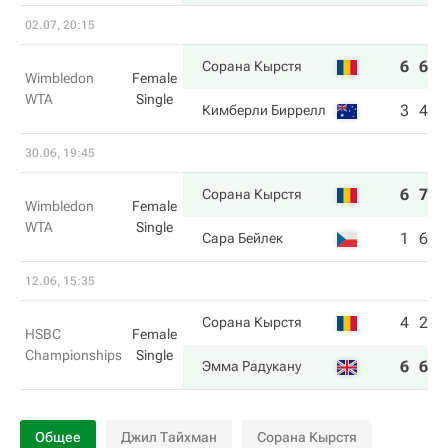
02.07, 20:15
6
6
Сорана Кырстя
Wimbledon
Female
WTA
Single
3
4
Кимберли Биррелл
30.06, 19:45
6
7
Сорана Кырстя
Wimbledon
Female
WTA
Single
1
6
Сара Бейлек
12.06, 15:35
4
2
Сорана Кырстя
HSBC
Female
Championships
Single
6
6
Эмма Радукану
Общее
Джил Тайхман
Сорана Кырстя