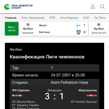
Главное
Лига Чемпионов
РПЛ
Лига Европы
АПЛ
Ла Лига
1
Зенит
Матч-
Футбол
Футбол
центр
0
Балтика
Завершен
Закончен (П)
Футбол
Квалификация Лиги чемпионов
Тур:
1
Время начала:
24.07.2007 в 20:00
Стадион:
Asim Ferhatovic Hase
ФК Сараево
Завершен
Марсашлокк
3
:
1
42‎’‎
Мирза Месич
65‎’‎
Кливен Френдо
61‎’‎
Здравко Сараба
76‎’‎
Алмир Туркович