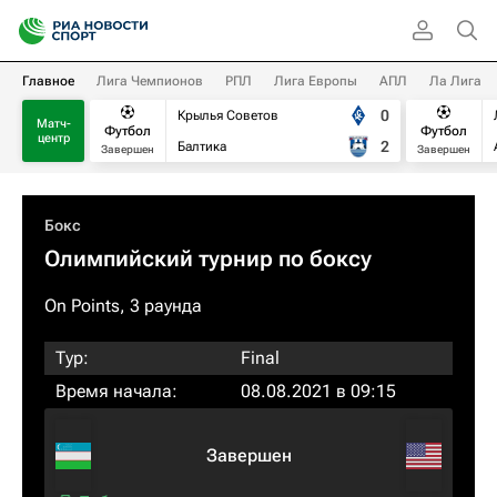
Главное
Лига Чемпионов
РПЛ
Лига Европы
АПЛ
Ла Лига
0
Крылья Советов
Матч-
Футбол
Футбол
центр
2
Балтика
Завершен
Завершен
Бокс
Олимпийский турнир по боксу
On Points, 3 раунда
Тур:
Final
Время начала:
08.08.2021 в 09:15
Завершен