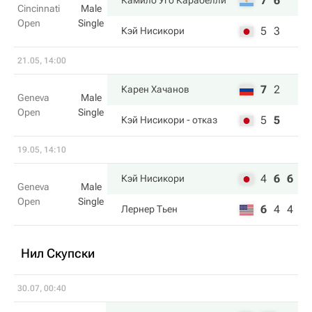
7
6
Камило Уго Карабелли
Cincinnati
Male
Open
Single
5
3
Кэй Нисикори
21.05, 14:00
7
2
Карен Хачанов
Geneva
Male
Open
Single
5
5
Кэй Нисикори
- отказ
19.05, 14:10
4
6
6
Кэй Нисикори
Geneva
Male
Open
Single
6
4
4
Лернер Тьен
Нил Скупски
30.07, 00:40