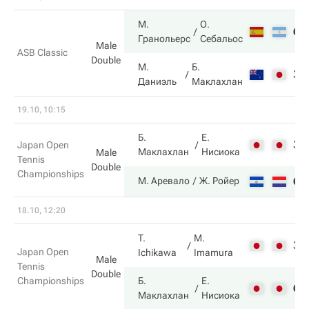
М.
О.
6
Гранольерс
Себальос
Male
ASB Classic
Double
М.
Б.
3
Даниэль
Маклахлан
19.10, 10:15
Б.
Е.
3
Japan Open
Маклахлан
Нисиока
Male
Tennis
Double
Championships
6
М. Аревало
Ж. Ройер
18.10, 12:20
T.
M.
3
Japan Open
Ichikawa
Imamura
Male
Tennis
Double
Championships
Б.
Е.
6
Маклахлан
Нисиока