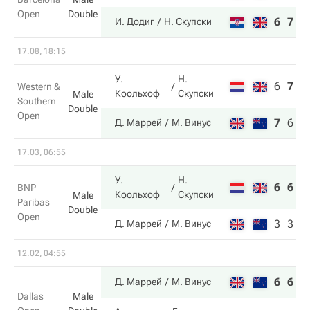
Open
Double
6
7
И. Додиг
Н. Скупски
17.08, 18:15
У.
Н.
6
7
1
Western &
Коольхоф
Скупски
Male
Southern
Double
Open
7
6
1
Д. Маррей
М. Винус
17.03, 06:55
У.
Н.
6
6
BNP
Коольхоф
Скупски
Male
Paribas
Double
Open
3
3
Д. Маррей
М. Винус
12.02, 04:55
6
6
Д. Маррей
М. Винус
Dallas
Male