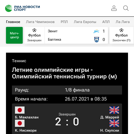
Главное
Лига Чемпионов
РПЛ
Лига Европы
АПЛ
Ла Лига
1
Зенит
Матч-
Футбол
Футбол
центр
0
Балтика
Завершен
Закончен (П)
Теннис
Летние олимпийские игры -
Олимпийский теннисный турнир (м)
Раунд:
1/8 финала
Время начала:
26.07.2021 в 08:35
Завершен
Б. Маклахлан
Д. Маррей
2
:
0
К. Нисикори
Н. Скупски