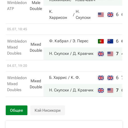
Wimbledon
Male
ATP
Double
К.
Н.
6
6
Харрисон
Скупски
05.07, 18:45
6
6
Ф. Кабрал
Э. Перес
Wimbledon
Mixed
Mixed
Double
Doubles
7
4
Н. Скупски
Д. Кравчик
04.07, 19:20
6
7
Б. Харрис
К. Ф.
Wimbledon
Mixed
Mixed
Double
Doubles
7
6
Н. Скупски
Д. Кравчик
Общее
Кэй Нисикори