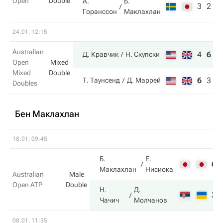
Open
Double
А.
Б.
3
2
Горанссон
Маклахлан
24.01, 12:15
Australian
4
6
1
Д. Кравчик
Н. Скупски
Open
Mixed
Mixed
Double
6
3
5
Т. Таунсенд
Д. Маррей
Doubles
Бен Маклахлан
18.01, 09:45
Б.
Е.
6
Маклахлан
Нисиока
Australian
Male
Open ATP
Double
Н.
Д.
3
Чачич
Молчанов
08.01, 11:35