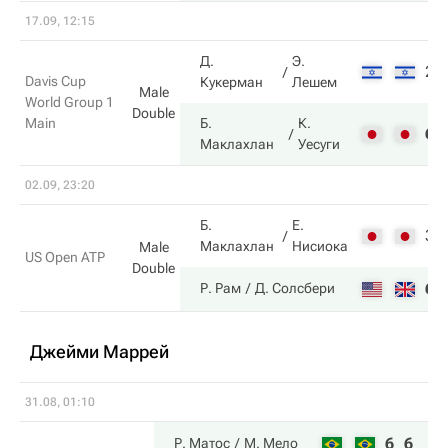
17.09, 12:15
Д.
Э.
2
Davis Cup
Кукерман
Лешем
Male
World Group 1
Double
Main
Б.
К.
6
Маклахлан
Уесуги
02.09, 23:20
Б.
Е.
3
Маклахлан
Нисиока
Male
US Open ATP
Double
6
Р. Рам
Д. Солсбери
Джейми Маррей
31.08, 01:10
6
6
Р. Матос
М. Мело