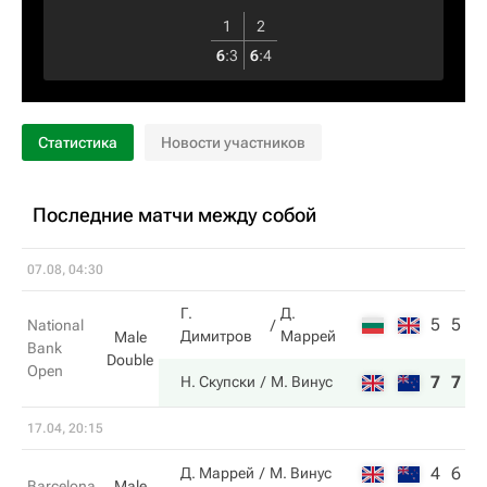
1
2
6
:
3
6
:
4
Статистика
Новости участников
Последние матчи между собой
07.08, 04:30
Г.
Д.
5
5
National
Димитров
Маррей
Male
Bank
Double
Open
7
7
Н. Скупски
М. Винус
17.04, 20:15
4
6
Д. Маррей
М. Винус
Barcelona
Male