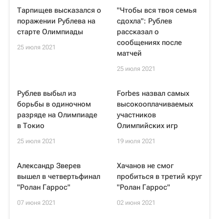
Тарпищев высказался о
"Чтобы вся твоя семья
поражении Рублева на
сдохла": Рублев
старте Олимпиады
рассказал о
сообщениях после
25 июля 2021
матчей
25 июля 2021
Рублев выбыл из
Forbes назвал самых
борьбы в одиночном
высокооплачиваемых
разряде на Олимпиаде
участников
в Токио
Олимпийских игр
25 июля 2021
19 июля 2021
Александр Зверев
Хачанов не смог
вышел в четвертьфинал
пробиться в третий круг
"Ролан Гаррос"
"Ролан Гаррос"
07 июня 2021
02 июня 2021