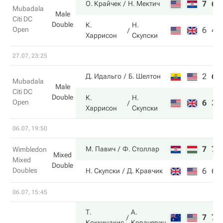
7
6
О. Крайчек
Н. Мектич
Mubadala
Male
Citi DC
Double
К.
Н.
Open
6
4
Харрисон
Скупски
27.07, 23:25
2
6
Д. Идальго
Б. Шелтон
Mubadala
Male
Citi DC
Double
К.
Н.
Open
6
3
Харрисон
Скупски
06.07, 19:50
7
7
М. Павич
Ф. Столлар
Wimbledon
Mixed
Mixed
Double
Doubles
6
6
Н. Скупски
Д. Кравчик
06.07, 15:45
Т.
А.
7
7
Коккинакис
Ковачевич