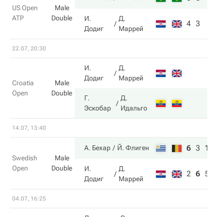
US Open
Male
ATP
Double
И.
Д.
4
3
Додиг
Маррей
22.07, 20:30
И.
Д.
Додиг
Маррей
Croatia
Male
Open
Double
Г.
Д.
Эскобар
Идальго
14.07, 13:40
6
3
10
А. Бехар
Й. Флиген
Swedish
Male
Open
Double
И.
Д.
2
6
5
Додиг
Маррей
04.07, 16:25