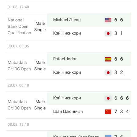
01.08, 17:40
6
6
Michael Zheng
National
Male
Bank Open,
Single
Qualification
3
1
Кэй Нисикори
30.07, 03:05
6
6
Rafael Jodar
Mubadala
Male
Citi DC Open
Single
3
2
Кэй Нисикори
28.07, 00:10
6
6
6
Кэй Нисикори
Mubadala
Male
Citi DC Open
Single
7
3
4
Шан Цзюньчэн
08.08, 18:10