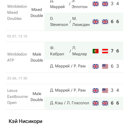
Д.
Э.
3
4
Wimbledon
Маррей
Эпплтон
Mixed
Mixed
Double
Doubles
D.
М.
6
6
Stevenson
Люмсден
03.07, 13:10
Ф.
Л.
7
6
Кабрал
Мидлер
Wimbledon
Male
ATP
Double
6
3
Д. Маррей
Р. Рам
25.06, 17:30
3
4
Д. Маррей
Р. Рам
Lexus
Male
Eastbourne
Double
Open
6
6
Д. Кэш
Л. Гласспол
Кэй Нисикори