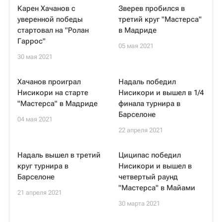
Карен Хачанов с
Зверев пробился в
уверенной победы
третий круг "Мастерса"
стартовал на "Ролан
в Мадриде
Гаррос"
05 мая 2021
30 мая 2021
Хачанов проиграл
Надаль победил
Нисикори на старте
Нисикори и вышел в 1/4
"Мастерса" в Мадриде
финала турнира в
Барселоне
04 мая 2021
22 апреля 2021
Надаль вышел в третий
Циципас победил
круг турнира в
Нисикори и вышел в
Барселоне
четвертый раунд
"Мастерса" в Майами
21 апреля 2021
30 марта 2021