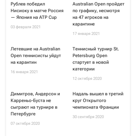
Рублев победил
Australian Open пройдет
Нисиоку в матче Россия
по графику, несмотря
— Япония на ATP Cup
на 47 игроков на
карантине
03 февраля 2021
17 января 2021
Летевшие на Australian
Теннисный турнир St.
Open теннисисты уйдут
Petersburg Open
на карантин
стартует в новой
категории
16 января 2021
12 октября 2020
Димитров, Андерсон и
Надаль вышел в третий
Карреньо-Буста не
круг Открытого
сыграют на турнире в
чемпионата Франции
Петербурге
30 сентября 2020
07 октября 2020