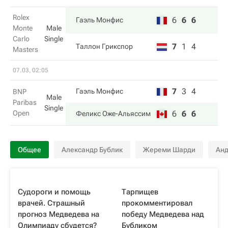
Rolex
6
6
6
Гаэль Монфис
Monte
Male
Carlo
Single
7
1
4
Таллон Грикспор
Masters
07.03, 02:05
7
3
4
Гаэль Монфис
BNP
Male
Paribas
Single
Open
6
6
6
Феликс Оже-Альяссим
Общее
Александр Бублик
Жереми Шарди
Анд
Судороги и помощь
Тарпищев
врачей. Страшный
прокомментировал
прогноз Медведева на
победу Медведева над
Олимпиаду сбудется?
Бубликом