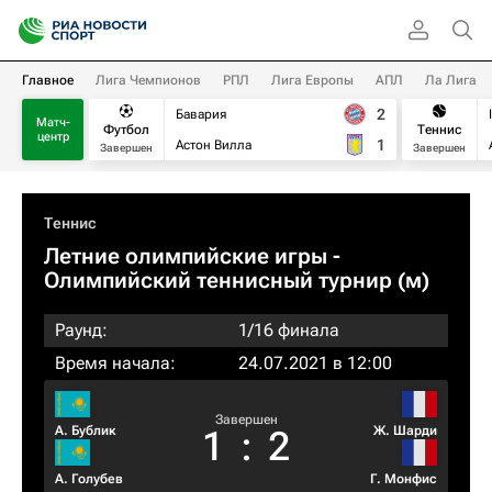
Главное
Лига Чемпионов
РПЛ
Лига Европы
АПЛ
Ла Лига
2
Бавария
Матч-
Футбол
Теннис
центр
1
Астон Вилла
Завершен
Завершен
Теннис
Летние олимпийские игры -
Олимпийский теннисный турнир (м)
Раунд:
1/16 финала
Время начала:
24.07.2021 в 12:00
Завершен
А. Бублик
Ж. Шарди
1
:
2
А. Голубев
Г. Монфис