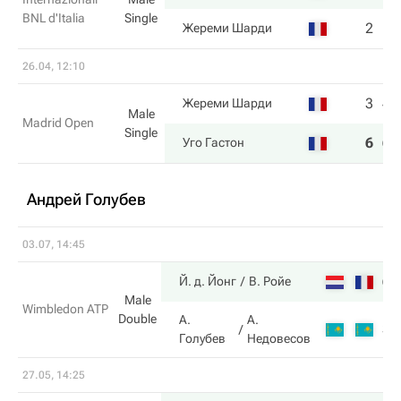
BNL d'Italia
Single
2
1
Жереми Шарди
26.04, 12:10
3
4
Жереми Шарди
Male
Madrid Open
Single
6
6
Уго Гастон
Андрей Голубев
03.07, 14:45
6
Й. д. Йонг
В. Ройе
Male
Wimbledon ATP
Double
А.
А.
3
Голубев
Недовесов
27.05, 14:25