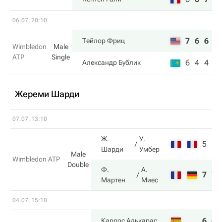
06.07, 20:10
7
6
6
Тейлор Фриц
Wimbledon
Male
ATP
Single
6
4
4
Александр Бублик
Жереми Шарди
07.07, 13:10
Ж.
У.
5
5
Шарди
Умбер
Male
Wimbledon ATP
Double
Ф.
А.
7
7
Мартен
Миес
04.07, 15:10
6
6
Карлос Алькарас