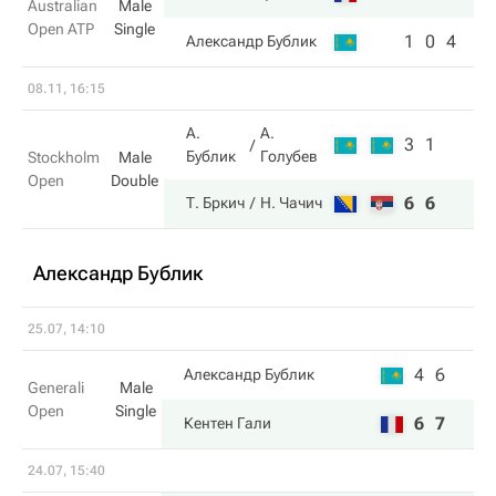
Australian
Male
Open ATP
Single
1
0
4
Александр Бублик
08.11, 16:15
А.
А.
3
1
Бублик
Голубев
Stockholm
Male
Open
Double
6
6
Т. Бркич
Н. Чачич
Александр Бублик
25.07, 14:10
4
6
Александр Бублик
Generali
Male
Open
Single
6
7
Кентен Гали
24.07, 15:40