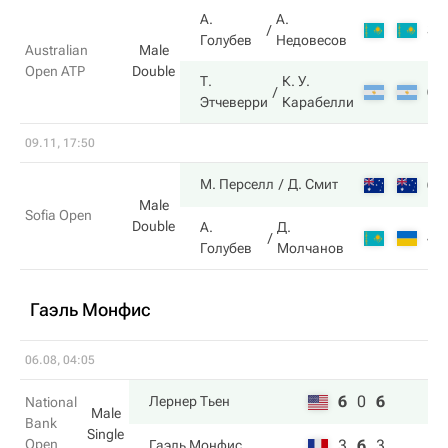
А.
А.
3
Голубев
Недовесов
Australian
Male
Open ATP
Double
Т.
К. У.
6
Этчеверри
Карабелли
09.11, 17:50
6
М. Перселл
Д. Смит
Male
Sofia Open
Double
А.
Д.
4
Голубев
Молчанов
Гаэль Монфис
06.08, 04:05
6
0
6
Лернер Тьен
National
Male
Bank
Single
Open
3
6
3
Гаэль Монфис