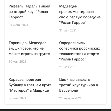
Рафаэль Надаль вышел
Медведев
во второй круг "Ролан
прокомментировал
Гаррос"
свою первую победу на
"Ролан Гаррос"
01 июня 2021
31 мая 2021
Тарпищев: Медведев
Определились
внушил себе, что не
соперники российских
может играть на грунте
теннисистов на старте
"Ролан Гаррос"
30 мая 2021
27 мая 2021
Карацев проиграл
Циципас вышел в
Бублику в третьем круге
третий круг турнира в
"Мастерса" в Мадриде
Барселоне
06 мая 2021
21 апреля 2021