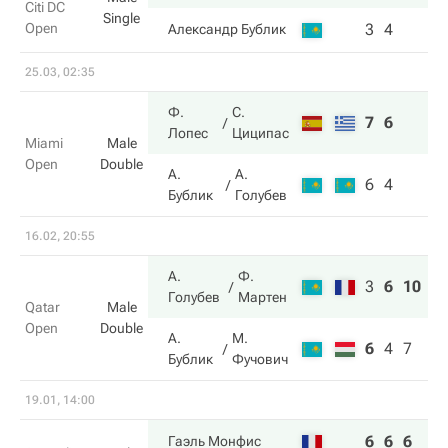
Citi DC
Single
Open
3
4
Александр Бублик
25.03, 02:35
Ф.
С.
7
6
Лопес
Циципас
Miami
Male
Open
Double
А.
А.
6
4
Бублик
Голубев
16.02, 20:55
А.
Ф.
3
6
10
Голубев
Мартен
Qatar
Male
Open
Double
А.
М.
6
4
7
Бублик
Фучович
19.01, 14:00
6
6
6
Гаэль Монфис