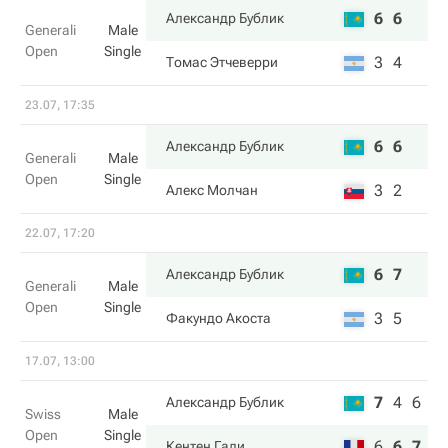
6
6
Александр Бублик
Generali
Male
Open
Single
3
4
Томас Этчеверри
23.07, 17:35
6
6
Александр Бублик
Generali
Male
Open
Single
3
2
Алекс Молчан
22.07, 17:20
6
7
Александр Бублик
Generali
Male
Open
Single
3
5
Факундо Акоста
17.07, 13:00
7
4
6
Александр Бублик
Swiss
Male
Open
Single
6
6
7
Кентен Гали