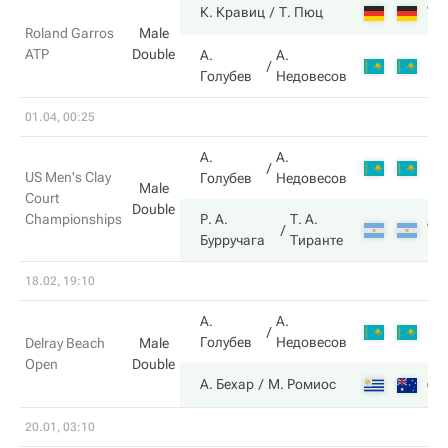
7
К. Кравиц
Т. Пюц
Roland Garros
Male
ATP
Double
А.
А.
5
Голубев
Недовесов
01.04, 00:25
А.
А.
5
US Men's Clay
Голубев
Недовесов
Male
Court
Double
Championships
Р. А.
Т. А.
7
Бурручага
Тиранте
18.02, 19:10
А.
А.
2
Голубев
Недовесов
Delray Beach
Male
Open
Double
6
А. Бехар
М. Ромиос
20.01, 03:10