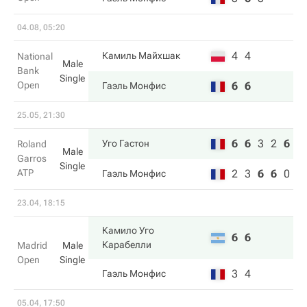
04.08, 05:20
4
4
Камиль Майхшак
National
Male
Bank
Single
Open
6
6
Гаэль Монфис
25.05, 21:30
6
6
3
2
6
Уго Гастон
Roland
Male
Garros
Single
ATP
2
3
6
6
0
Гаэль Монфис
23.04, 18:15
Камило Уго
6
6
Карабелли
Madrid
Male
Open
Single
3
4
Гаэль Монфис
05.04, 17:50