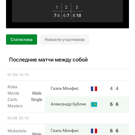
1
2
3
7
:
6
6
:
7
8
:
10
Статистика
Новости участников
Последние матчи между собой
07.04, 16:15
Rolex
4
4
Гаэль Монфис
Monte
Male
Carlo
Single
6
6
Александр Бублик
Masters
03.08, 02:15
6
6
Гаэль Монфис
Mubadala
Male