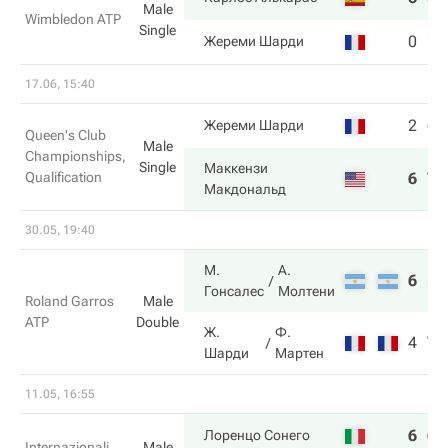
Male
Wimbledon ATP
Single
0
2
Жереми Шарди
17.06, 15:40
2
6
Жереми Шарди
Queen's Club
Male
Championships,
Single
Маккензи
Qualification
6
7
Макдональд
30.05, 19:40
М.
А.
6
5
Гонсалес
Молтени
Roland Garros
Male
ATP
Double
Ж.
Ф.
4
7
Шарди
Мартен
11.05, 16:55
6
6
Лоренцо Сонего
Internazionali
Male