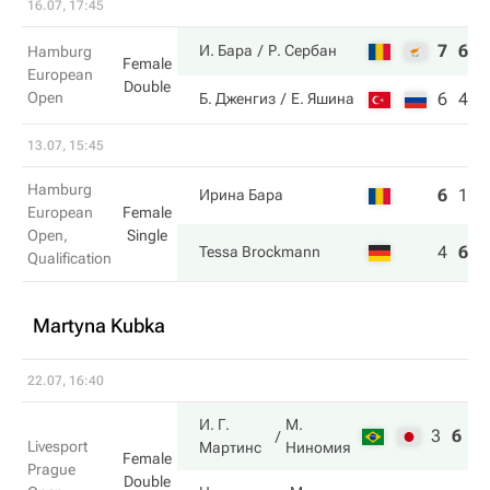
16.07, 17:45
7
6
И. Бара
Р. Сербан
Hamburg
Female
European
Double
Open
6
4
Б. Дженгиз
Е. Яшина
13.07, 15:45
Hamburg
6
1
3
Ирина Бара
European
Female
Open,
Single
4
6
6
Tessa Brockmann
Qualification
Martyna Kubka
22.07, 16:40
И. Г.
М.
3
6
1
Livesport
Мартинс
Ниномия
Female
Prague
Double