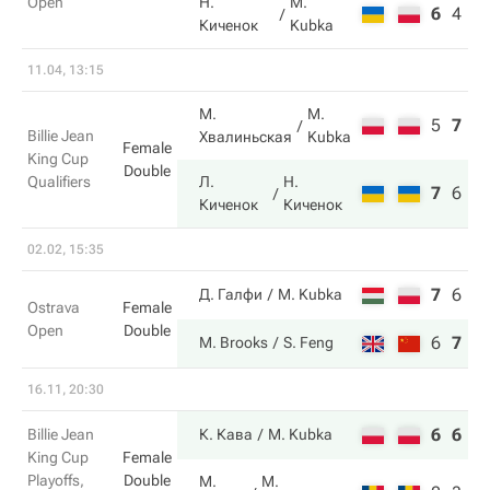
Open
Н.
M.
6
4
7
Киченок
Kubka
11.04, 13:15
М.
M.
5
7
3
Billie Jean
Хвалиньская
Kubka
Female
King Cup
Double
Qualifiers
Л.
Н.
7
6
6
Киченок
Киченок
02.02, 15:35
7
6
5
Д. Галфи
M. Kubka
Ostrava
Female
Open
Double
6
7
1
M. Brooks
S. Feng
16.11, 20:30
6
6
Billie Jean
К. Кава
M. Kubka
King Cup
Female
Playoffs,
Double
M.
М.