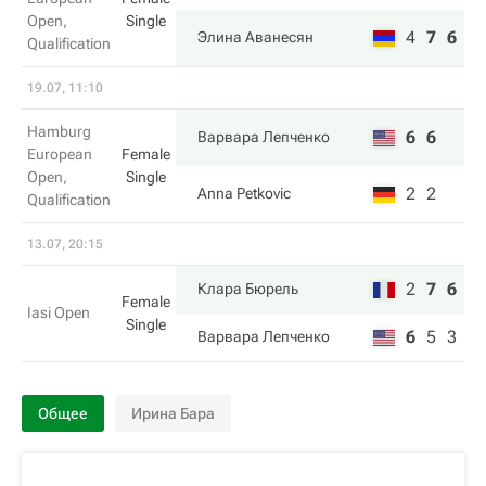
Open,
Single
4
7
6
Элина Аванесян
Qualification
19.07, 11:10
Hamburg
6
6
Варвара Лепченко
European
Female
Open,
Single
2
2
Anna Petkovic
Qualification
13.07, 20:15
2
7
6
Клара Бюрель
Female
Iasi Open
Single
6
5
3
Варвара Лепченко
Общее
Ирина Бара