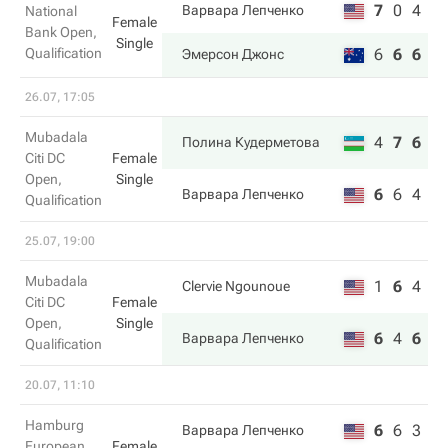
7
0
4
Варвара Лепченко
National
Female
Bank Open,
Single
Qualification
6
6
6
Эмерсон Джонс
26.07, 17:05
Mubadala
4
7
6
Полина Кудерметова
Citi DC
Female
Open,
Single
6
6
4
Варвара Лепченко
Qualification
25.07, 19:00
Mubadala
1
6
4
Clervie Ngounoue
Citi DC
Female
Open,
Single
6
4
6
Варвара Лепченко
Qualification
20.07, 11:10
Hamburg
6
6
3
Варвара Лепченко
European
Female