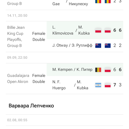
2
3
Group B
Gae
Никулеску
14.11, 20:50
L.
M.
Billie Jean
6
6
Klimovicova
Kubka
King Cup
Female
Playoffs,
Double
2
2
J. Otway
Э. Рутлифф
Group B
09.09, 22:50
6
6
1
M. Kempen
К. Питер
Guadalajara
Female
Open Akron
Double
N. F.
M.
7
3
6
Huergo
Kubka
Варвара Лепченко
02.08, 00:55