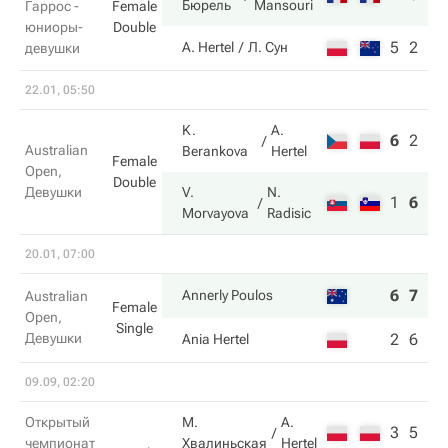
Бюрель
Mansouri
Гаррос -
Female
юниоры-
Double
5
2
A. Hertel
Л. Сун
девушки
22.01, 05:50
K.
A.
6
2
3
Australian
Berankova
Hertel
Female
Open,
Double
Девушки
V.
N.
1
6
10
Morvayova
Radisic
20.01, 07:00
6
7
Annerly Poulos
Australian
Female
Open,
Single
Девушки
2
6
Ania Hertel
09.09, 02:20
Открытый
М.
A.
3
5
чемпионат
Хвалиньская
Hertel