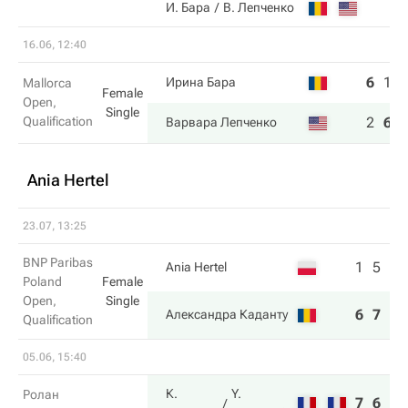
И. Бара
В. Лепченко
16.06, 12:40
6
1
Ирина Бара
Mallorca
Female
Open,
Single
Qualification
2
6
Варвара Лепченко
Ania Hertel
23.07, 13:25
BNP Paribas
1
5
Ania Hertel
Poland
Female
Open,
Single
6
7
Александра Каданту
Qualification
05.06, 15:40
К.
Y.
Ролан
7
6