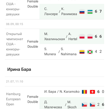
Female
США -
Double
С.
К.
юниоры-
6
7
Лансере
Рахимова
девушки
08.09, 00:15
Открытый
М.
A.
6
6
чемпионат
Хвалиньская
Hertel
Female
США -
Double
S.
S.
юниоры-
4
2
Munera
Nahimana
девушки
Ирина Бара
21.07, 11:10
6
0
3
И. Бара
N. Karamoko
Hamburg
Female
European
Double
Д.
M.
Open
2
6
1
Малечкова
Skoch