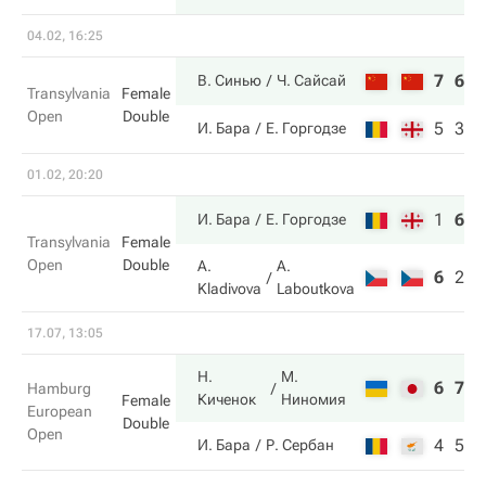
04.02, 16:25
7
6
В. Синью
Ч. Сайсай
Transylvania
Female
Open
Double
5
3
И. Бара
Е. Горгодзе
01.02, 20:20
1
6
1
И. Бара
Е. Горгодзе
Transylvania
Female
Open
Double
A.
A.
6
2
2
Kladivova
Laboutkova
17.07, 13:05
Н.
М.
6
7
Hamburg
Киченок
Ниномия
Female
European
Double
Open
4
5
И. Бара
Р. Сербан