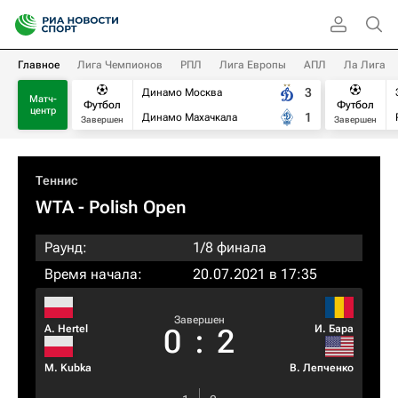
Главное
Лига Чемпионов
РПЛ
Лига Европы
АПЛ
Ла Лига
3
Динамо Москва
Матч-
Футбол
Футбол
центр
1
Динамо Махачкала
Завершен
Завершен
Теннис
WTA
- Polish Open
Раунд:
1/8 финала
Время начала:
20.07.2021 в 17:35
Завершен
A. Hertel
И. Бара
0
:
2
M. Kubka
В. Лепченко