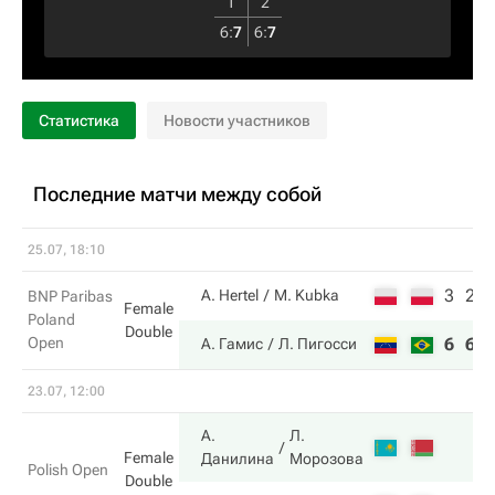
1
2
6
:
7
6
:
7
Статистика
Новости участников
Последние матчи между собой
25.07, 18:10
3
2
A. Hertel
M. Kubka
BNP Paribas
Female
Poland
Double
Open
6
6
А. Гамис
Л. Пигосси
23.07, 12:00
А.
Л.
Female
Данилина
Морозова
Polish Open
Double