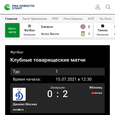
Главное
Лига Чемпионов
РПЛ
Лига Европы
АПЛ
Ла Лига
2
Бавария
Матч-
Футбол
Теннис
центр
1
Астон Вилла
Завершен
Завершен
Футбол
Клубные товарищеские матчи
Тур:
1
Время начала:
15.07.2021 в 12:30
Завершен
Яблонец
0
:
2
Динамо Москва