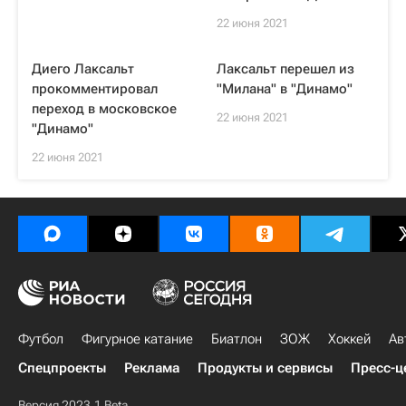
22 июня 2021
Диего Лаксальт
Лаксальт перешел из
прокомментировал
"Милана" в "Динамо"
переход в московское
22 июня 2021
"Динамо"
22 июня 2021
Футбол
Фигурное катание
Биатлон
ЗОЖ
Хоккей
Ав
Спецпроекты
Реклама
Продукты и сервисы
Пресс-ц
Версия 2023.1 Beta