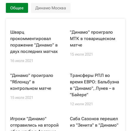
Общее
Динамо Москва
Шварц
"Динамо" проиграло
прокомментировал
МТК в товарищеском
поражение "Динамо" в
матче
двух последних матчах
15 июля 2021
16 июля 2021
"Динамо" проиграло
Трансферы РПЛ во
"Яблонцу" в
время ЕВРО: Бальбуэна
контрольном матче
в "Динамо", Лунев – в
"Байере"
15 июля 2021
12 июля 2021
Игроки "Динамо"
Саба Сазонов перешел
отправились на второй
из "Зенита" в "Динамо"