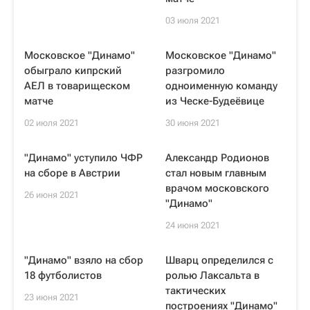
03 июля 2021
Московское "Динамо"
Московское "Динамо"
обыграло кипрский
разгромило
АЕЛ в товарищеском
одноименную команду
матче
из Ческе-Будеёвице
02 июля 2021
30 июня 2021
"Динамо" уступило ЧФР
Александр Родионов
на сборе в Австрии
стал новым главным
врачом московского
26 июня 2021
"Динамо"
24 июня 2021
"Динамо" взяло на сбор
Шварц определился с
18 футболистов
ролью Лаксальта в
тактических
23 июня 2021
построениях "Динамо"