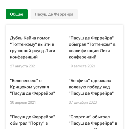
Общее
Пасуш де Феррейра
Дубль Кейна помог
"Пасуш де Феррейра"
"Тоттенхэму" выйти в
обыграл "Тоттенхэм" в
групповой раунд Лиги
квалификации Лиги
конференций
конференций
27 августа 2021
19 августа 2021
"Белененсеш" с
"Бенфика" одержала
Крицюком уступил
волевую победу над
"Пасуш де Феррейра"
"Пасуш де Феррейра"
30 апреля 2021
07 декабря 2020
"Пасуш де Феррейра"
"Спортинг" обыграл
обыграл "Порту" в
"Пасуш де Феррейра" в