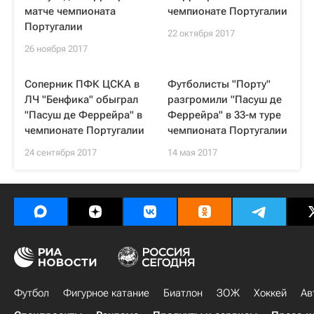
матче чемпионата
чемпионате Португалии
Португалии
22 октября 2017
26 ноября 2017
Соперник ПФК ЦСКА в
Футболисты "Порту"
ЛЧ "Бенфика" обыграл
разгромили "Пасуш де
"Пасуш де Феррейра" в
Феррейра" в 33-м туре
чемпионате Португалии
чемпионата Португалии
24 сентября 2017
14 мая 2017
Футбол
Фигурное катание
Биатлон
ЗОЖ
Хоккей
Ав