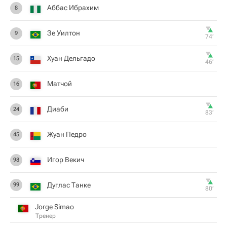
Аббас Ибрахим
8
Зе Уилтон
9
74‎’‎
Хуан Дельгадо
15
46‎’‎
Матчой
16
Диаби
24
83‎’‎
Жуан Педро
45
Игор Векич
98
Дуглас Танке
99
80‎’‎
Jorge Simao
Тренер