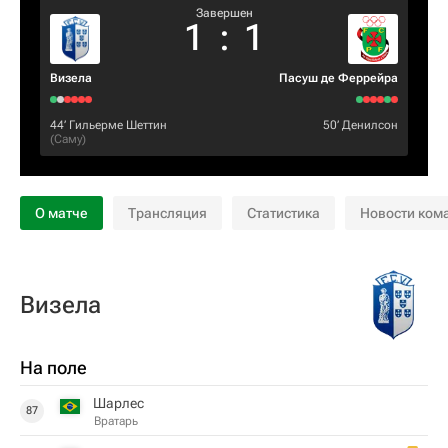
Завершен
1
:
1
Визела
Пасуш де Феррейра
44‎’‎
Гильерме Шеттин
50‎’‎
Денилсон
(
Саму
)
О матче
Трансляция
Статистика
Новости ком
Визела
На поле
Шарлес
87
Вратарь