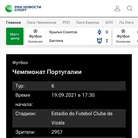
Главное
Лига Чемпионов
РПЛ
Лига Европы
АПЛ
Ла Лига
0
Крылья Советов
Матч-
Футбол
Футбол
центр
2
Балтика
Завершен
Завершен
Футбол
Чемпионат Португалии
Тур:
6
Время
19.09.2021 в 17:30
начала:
Стадион:
Estadio do Futebol Clube de
Vizela
Зрители:
2957