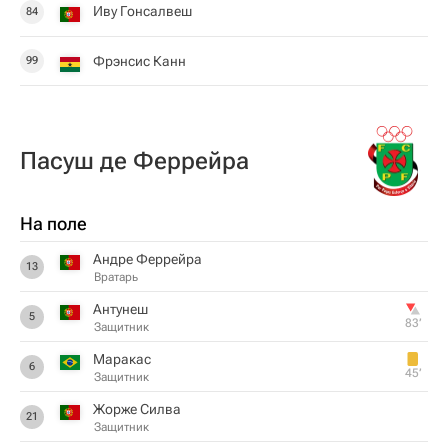
Иву Гонсалвеш
84
Фрэнсис Канн
99
Пасуш де Феррейра
На поле
Андре Феррейра
13
Вратарь
Антунеш
5
83‎’‎
Защитник
Маракас
6
45‎’‎
Защитник
Жорже Силва
21
Защитник