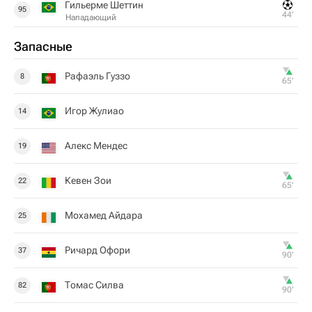
Гильерме Шеттин
95
44‎’‎
Нападающий
Запасные
Рафаэль Гуззо
8
65‎’‎
Игор Жулиао
14
Алекс Мендес
19
Кевен Зои
22
65‎’‎
Мохамед Айдара
25
Ричард Офори
37
90‎’‎
Томас Силва
82
90‎’‎