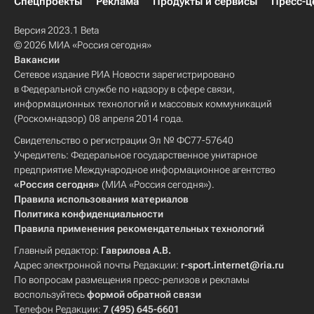
Спецпроекты
Реклама
Продукты и сервисы
Пресс-ц
Версия 2023.1 Beta
© 2026 МИА «Россия сегодня»
Вакансии
Сетевое издание РИА Новости зарегистрировано
в Федеральной службе по надзору в сфере связи,
информационных технологий и массовых коммуникаций
(Роскомнадзор) 08 апреля 2014 года.
Свидетельство о регистрации Эл № ФС77-57640
Учредитель: Федеральное государственное унитарное
предприятие Международное информационное агентство
«Россия сегодня»
(МИА «Россия сегодня»).
Правила использования материалов
Политика конфиденциальности
Правила применения рекомендательных технологий
Главный редактор:
Гаврилова А.В.
Адрес электронной почты Редакции:
r-sport.internet@ria.ru
По вопросам размещения пресс-релизов и рекламы
воспользуйтесь
формой обратной связи
Телефон Редакции:
7 (495) 645-6601