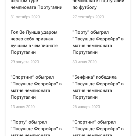
шестом туре
чемпионате Португалии
чемпионата Португалии
по футболу
31 октября 2020
27 сентября 2020
Гол Зе Луиша ударом
"Порту" обыграл
через себя признан
"Пасуш де Феррейра" в
лучшим в чемпионате
матче чемпионата
Португалии
Португалии
29 августа 2020
30 июня 2020
"Спортинг" обыграл
"Бенфика" победила
"Пасуш де Феррейра" в
"Пасуш де Феррейра" в
матче чемпионата
матче чемпионата
Португалии
Португалии
13 июня 2020
26 января 2020
"Порту" обыграл
"Спортинг" обыграл
"Пасуш де Феррейра" в
"Пасуш де Феррейра" в
матче чемпионата
матче чемпионата