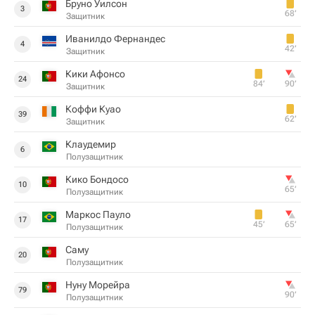
Бруно Уилсон
3
68‎’‎
Защитник
Иванилдо Фернандес
4
42‎’‎
Защитник
Кики Афонсо
24
84‎’‎
90‎’‎
Защитник
Коффи Куао
39
62‎’‎
Защитник
Клаудемир
6
Полузащитник
Кико Бондосо
10
65‎’‎
Полузащитник
Маркос Пауло
17
45‎’‎
65‎’‎
Полузащитник
Саму
20
Полузащитник
Нуну Морейра
79
90‎’‎
Полузащитник