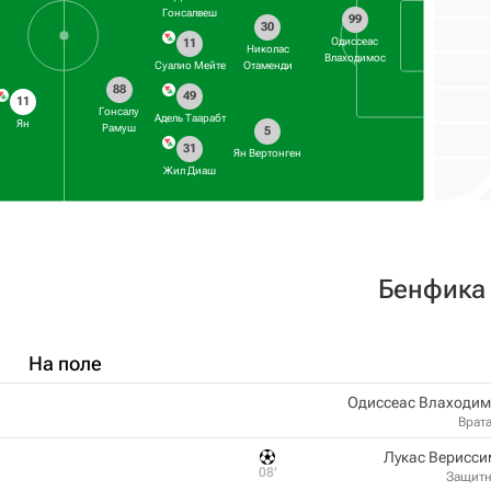
Гонсалвеш
99
30
Одиссеас
11
Николас
Влаходимос
Суалио Мейте
Отаменди
88
49
11
Гонсалу
Адель Таарабт
Ян
Рамуш
5
31
Ян Вертонген
Жил Диаш
Бенфика
На поле
Одиссеас Влаходим
Врат
Лукас Верисси
08‎’‎
Защит