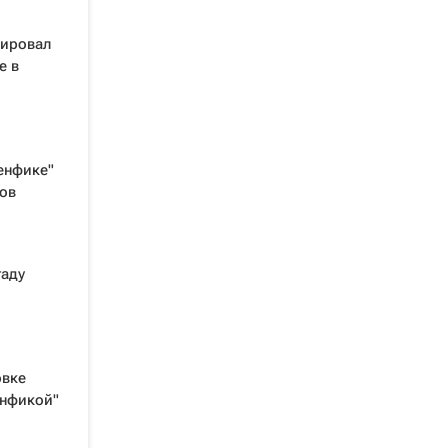
тировал
е в
Бенфике"
ов
гаду
овке
енфикой"