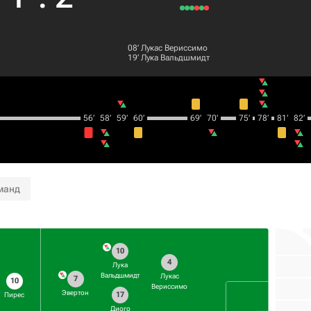
08‎’‎
Лукас Вериссимо
19‎’‎
Лука Вальдшмидт
56‎’‎
58‎’‎
59‎’‎
60‎’‎
69‎’‎
70‎’‎
75‎’‎
78‎’‎
81‎’‎
82‎’‎
манд
10
4
Лука
Вальдшмидт
Лукас
7
10
Вериссимо
Эвертон
17
Пирес
Диого