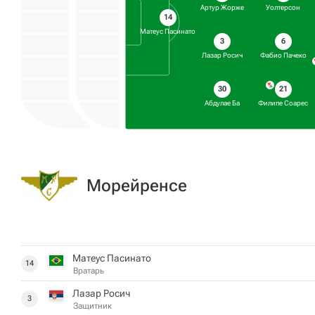
Артур Жорже
Уолтерсон
14
Матеус Пасинато
3
6
Лазар Росич
Фабио Пачеко
30
21
Абдулае Ба
Филипе Соарес
Морейренсе
Матеус Пасинато
14
Вратарь
Лазар Росич
3
Защитник