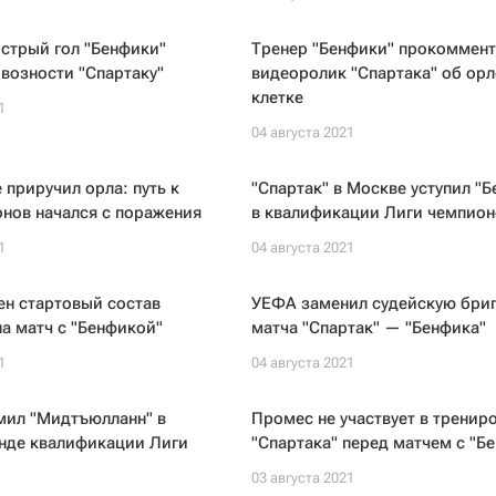
стрый гол "Бенфики"
Тренер "Бенфики" прокоммен
возности "Спартаку"
видеоролик "Спартака" об орл
клетке
1
04 августа 2021
е приручил орла: путь к
"Спартак" в Москве уступил "
нов начался с поражения
в квалификации Лиги чемпион
1
04 августа 2021
ен стартовый состав
УЕФА заменил судейскую бри
на матч с "Бенфикой"
матча "Спартак" — "Бенфика"
1
04 августа 2021
мил "Мидтъюлланн" в
Промес не участвует в тренир
унде квалификации Лиги
"Спартака" перед матчем с "Б
03 августа 2021