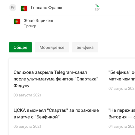
Гонсало Франко
88
59‎’‎
Жоао Энрикеш
Тренер
Общее
Морейренсе
Бенфика
Салихова закрыла Telegram-канал
"Бенфика" о
после ультиматума фанатов "Спартака"
матче чемп
Федуну
07 августа 202
08 августа 2021
ЦСКА высмеял "Спартак" за поражение
"Не пережив
в матче с "Бенфикой"
Витория — о
05 августа 2021
04 августа 202