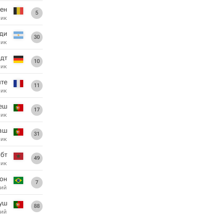
ген
5
ник
ди
30
ник
дт
10
ник
те
11
ник
еш
17
ник
аш
31
ник
абт
49
ник
он
7
ий
уш
88
ий