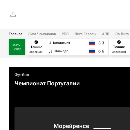
Главное
Лига Чемпионов
РПЛ
Лига Европы
АПЛ
Ла Лига
3
3
А. Калинская
Матч-
Теннис
Теннис
центр
6
6
Д. Шнайдер
Завершен
Завершен
Футбол
Чемпионат Португалии
Морейренсе