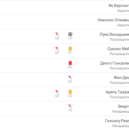
Ян Вертон
Защит
Николас Отамен
Защит
Лука Вальдшми
58‎’‎
19‎’‎
Полузащит
Суалио Мей
82‎’‎
81‎’‎
Полузащит
Диого Гонсалв
56‎’‎
Полузащит
Жил Ди
82‎’‎
Полузащит
Адель Таар
58‎’‎
33‎’‎
Полузащит
Эверт
70‎’‎
Нападающ
Гонсалу Рам
Нападающ