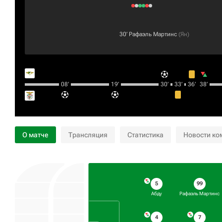
30‎’‎
Рафаэль Мартинс
(
Ян
)
08‎’‎
19‎’‎
30‎’‎
33‎’‎
36‎’‎
38‎’‎
О матче
Трансляция
Статистика
Новости ко
5
99
Абду
Рафаэль Мартинс
4
7