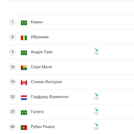
Кевин
1
Ибраима
8
Андре Луис
9
78‎’‎
Сори Мане
16
Стивен Витория
19
Годфрид Фримпонг
23
78‎’‎
Галего
37
78‎’‎
Рубен Рамос
66
38‎’‎