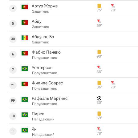
Артур Жорже
4
75‎’‎
78‎’‎
Защитник
Абду
5
59‎’‎
Защитник
Абдулае Ба
30
Защитник
Фабио Пачеко
6
90‎’‎
Полузащитник
Уолтерсон
7
38‎’‎
Полузащитник
Филипе Соарес
21
36‎’‎
78‎’‎
Полузащитник
Рафаэль Мартинс
99
30‎’‎
Полузащитник
Пирес
10
69‎’‎
Нападающий
Ян
11
78‎’‎
Нападающий