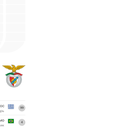
ос
99
арь
мо
4
ник