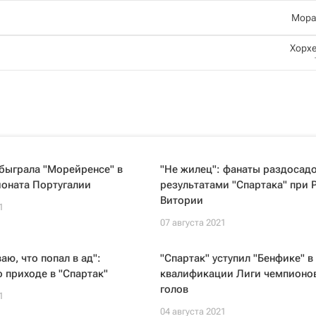
Мора
Хорхе
быграла "Морейренсе" в
"Не жилец": фанаты раздосад
ионата Португалии
результатами "Спартака" при 
Витории
1
07 августа 2021
аю, что попал в ад":
"Спартак" уступил "Бенфике" в
 приходе в "Спартак"
квалификации Лиги чемпионов
голов
1
04 августа 2021