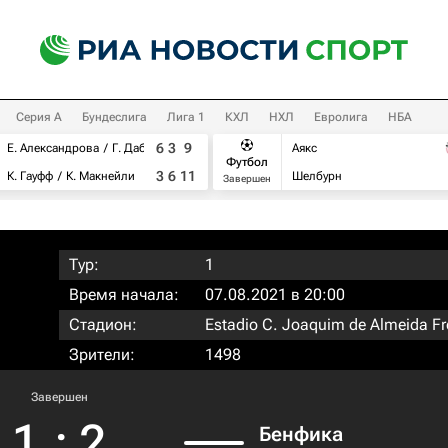
Серия А
Бундеслига
Лига 1
КХЛ
НХЛ
Евролига
НБА
6
3
9
Е. Александрова
Г. Дабровски
Аякс
Футбол
3
6
11
К. Гауфф
К. Макнейли
Шелбурн
Завершен
Тур:
1
Время начала:
07.08.2021 в 20:00
Стадион:
Estadio C. Joaquim de Almeida Fr
Зрители:
1498
Завершен
1
:
2
Бенфика