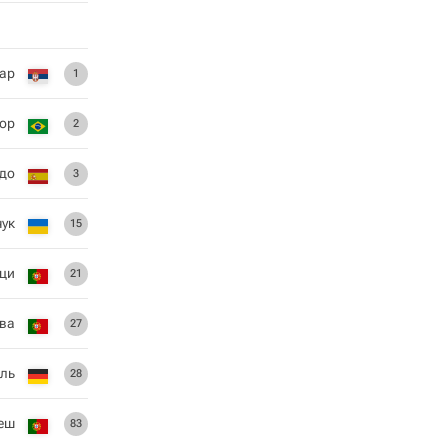
ар
1
ор
2
до
3
ук
15
ци
21
ва
27
ль
28
еш
83