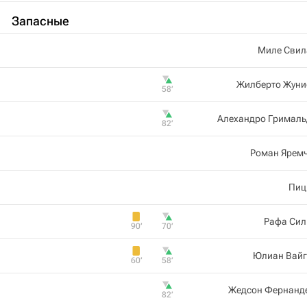
Запасные
Миле Свил
Жилберто Жуни
58‎’‎
Алехандро Грималь
82‎’‎
Роман Яремч
Пиц
Рафа Сил
90‎’‎
70‎’‎
Юлиан Вайг
60‎’‎
58‎’‎
Жедсон Фернанд
82‎’‎