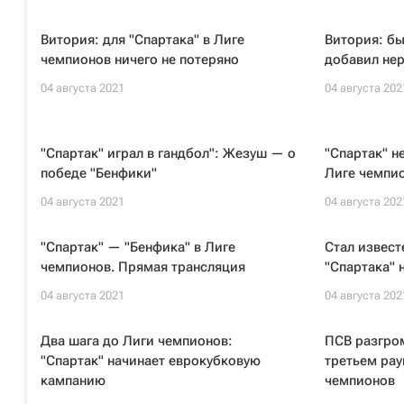
Витория: для "Спартака" в Лиге
Витория: бы
чемпионов ничего не потеряно
добавил нер
04 августа 2021
04 августа 202
"Спартак" играл в гандбол": Жезуш — о
"Спартак" н
победе "Бенфики"
Лиге чемпио
04 августа 2021
04 августа 202
"Спартак" — "Бенфика" в Лиге
Стал извест
чемпионов. Прямая трансляция
"Спартака" 
04 августа 2021
04 августа 202
Два шага до Лиги чемпионов:
ПСВ разгро
"Спартак" начинает еврокубковую
третьем ра
кампанию
чемпионов