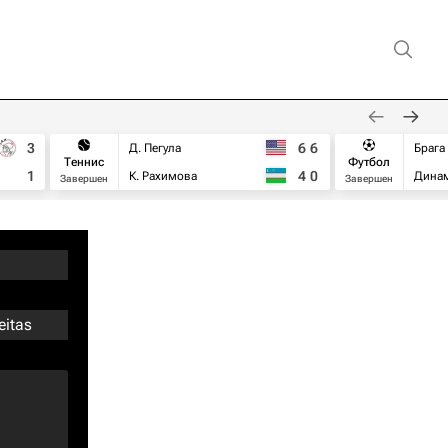
3
6
6
Д. Пегула
Брага
Теннис
Футбол
1
4
0
К. Рахимова
Дина
Завершен
Завершен
eitas