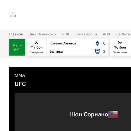
Главное
Лига Чемпионов
РПЛ
Лига Европы
АПЛ
Ла Лига
0
Крылья Советов
Матч-
Футбол
Футбол
центр
2
Балтика
Завершен
Завершен
MMA
UFC
Шон Сориано