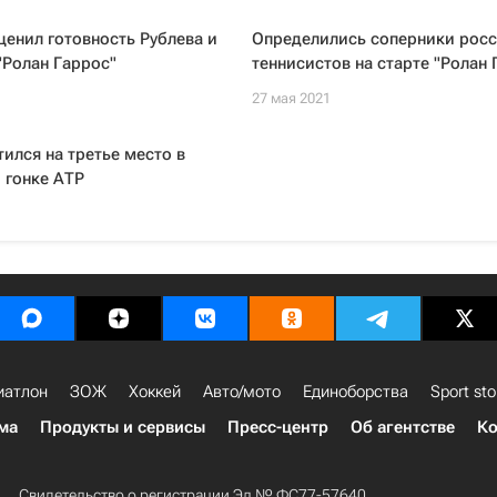
енил готовность Рублева и
Определились соперники рос
"Ролан Гаррос"
теннисистов на старте "Ролан 
27 мая 2021
тился на третье место в
 гонке АТР
иатлон
ЗОЖ
Хоккей
Авто/мото
Единоборства
Sport sto
ма
Продукты и сервисы
Пресс-центр
Об агентстве
Ко
Свидетельство о регистрации Эл № ФС77-57640