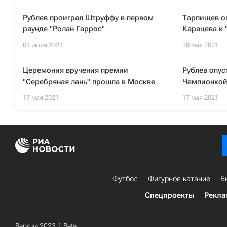
Рублев проиграл Штруффу в первом
Тарпищев оц
раунде "Ролан Гаррос"
Карацева к 
01 июня 2021
30 мая 2021
Церемония вручения премии
Рублев опус
"Серебряная лань" прошла в Москве
Чемпионкой
17 мая 2021
17 мая 2021
Футбол
Фигурное катание
Б
Спецпроекты
Рекла
Версия 2023.1 Beta