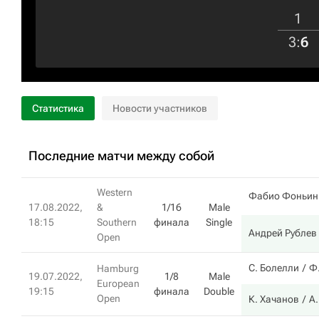
1
3
:
6
Статистика
Новости участников
Последние матчи между собой
Western
Фабио Фоньин
17.08.2022,
&
1/16
Male
18:15
Southern
финала
Single
Андрей Рублев
Open
С. Болелли
Ф
Hamburg
19.07.2022,
1/8
Male
European
19:15
финала
Double
Open
К. Хачанов
А.