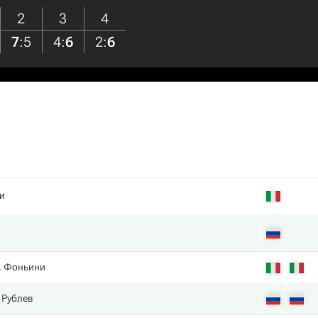
2
3
4
7
:
5
4
:
6
2
:
6
и
. Фоньини
 Рублев