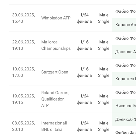
Фабио Фо
30.06.2025,
1/64
Male
Wimbledon ATP
15:40
финала
Single
Карлос Ал
Фабио Фо
22.06.2025,
Mallorca
1/16
Male
19:10
Championships
финала
Single
Даниэль 
Фабио Фо
10.06.2025,
1/16
Male
Stuttgart Open
17:00
финала
Single
Корантен 
Фабио Фо
Roland Garros,
19.05.2025,
1/64
Male
Qualification
19:15
финала
Single
ATP
Николас 
Джейкоб 
08.05.2025,
Internazionali
1/64
Male
20:10
BNL d'Italia
финала
Single
Фабио Фо