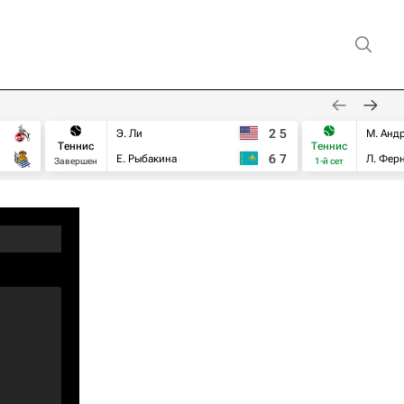
2
5
Э. Ли
М. Анд
Теннис
Теннис
6
7
Е. Рыбакина
Л. Фер
Завершен
1-й сет