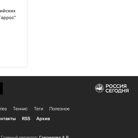
сийских
Гаррос"
ries
Теннис
Теги
Полезное
нтакты
RSS
Архив
Главный редактор:
Гаврилова А.В.