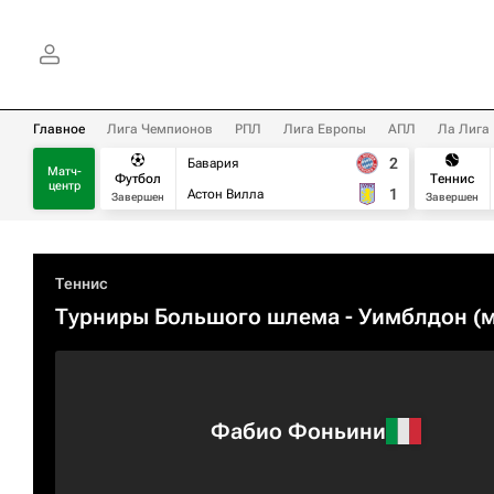
Главное
Лига Чемпионов
РПЛ
Лига Европы
АПЛ
Ла Лига
2
Бавария
Матч-
Футбол
Теннис
центр
1
Астон Вилла
Завершен
Завершен
Теннис
Турниры Большого шлема
- Уимблдон (м
Фабио Фоньини