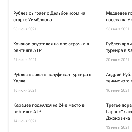
Рублев сыграет с Дельбонисом на
Медведев п
старте Уимблдона
посева на 
25 июня 2021
23 июня 2021
Хачанов опустился на две строчки в
Рублев прои
рейтинге АТР
турнира в Х
21 июня 2021
20 июня 2021
Рублев вышел в полуфинал турнира в
Андрей Рубл
Халле
теннисного 
18 июня 2021
16 июня 2021
Карацев поднялся на 24-е место в
Третье пора
рейтинге ATP
Гаррос" за
Джоковича
14 июня 2021
13 июня 2021