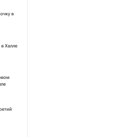
очку в
 в Халле
рвом
лле
третий