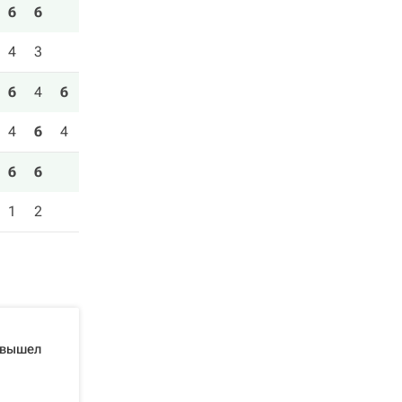
6
6
4
3
6
4
6
4
6
4
6
6
1
2
 вышел