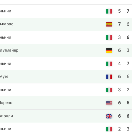
5
7
ньини
7
6
ькарас
3
6
ньини
6
3
Альтмайер
4
7
ньини
6
6
Муте
3
2
ньини
6
6
Морено
6
6
Фирнли
2
3
ньини