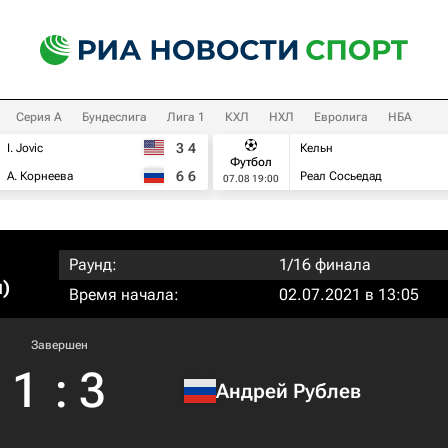
Серия А
Бундеслига
Лига 1
КХЛ
НХЛ
Евролига
НБА
3
4
I. Jovic
Кельн
Футбол
6
6
А. Корнеева
Реал Сосьедад
07.08 19:00
Раунд:
1/16 финала
)
Время начала:
02.07.2021 в 13:05
Завершен
1
:
3
Андрей Рублев