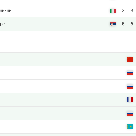
2
3
ньини
6
6
ре