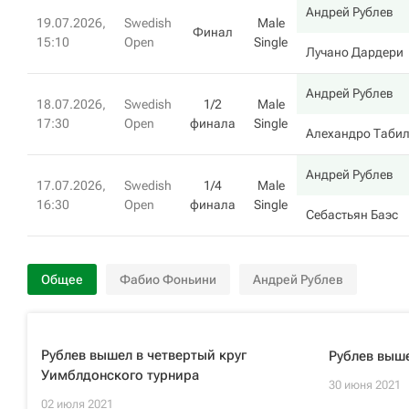
Андрей Рублев
19.07.2026,
Swedish
Male
Финал
15:10
Open
Single
Лучано Дардери
Андрей Рублев
18.07.2026,
Swedish
1/2
Male
17:30
Open
финала
Single
Алехандро Таби
Андрей Рублев
17.07.2026,
Swedish
1/4
Male
16:30
Open
финала
Single
Себастьян Баэс
Общее
Фабио Фоньини
Андрей Рублев
Рублев вышел в четвертый круг
Рублев выше
Уимблдонского турнира
30 июня 2021
02 июля 2021