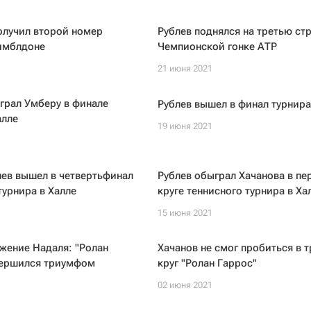
олучил второй номер
Рублев поднялся на третью стр
Уимблдоне
Чемпионской гонке АТР
21 июня 2021
грал Умберу в финале
Рублев вышел в финал турнира
алле
19 июня 2021
ев вышел в четвертьфинал
Рублев обыграл Хачанова в пе
турнира в Халле
круге теннисного турнира в Ха
15 июня 2021
жение Надаля: "Ролан
Хачанов не смог пробиться в 
вершился триумфом
круг "Ролан Гаррос"
02 июня 2021