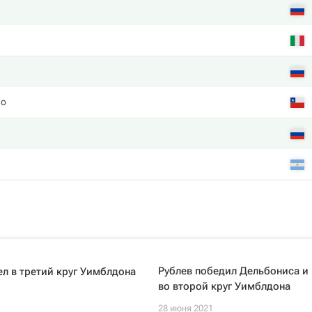
ло
Рублев победил Дельбониса и
л в третий круг Уимблдона
во второй круг Уимблдона
28 июня 2021