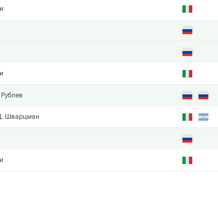
и
и
 Рублев
Д. Шварцман
и