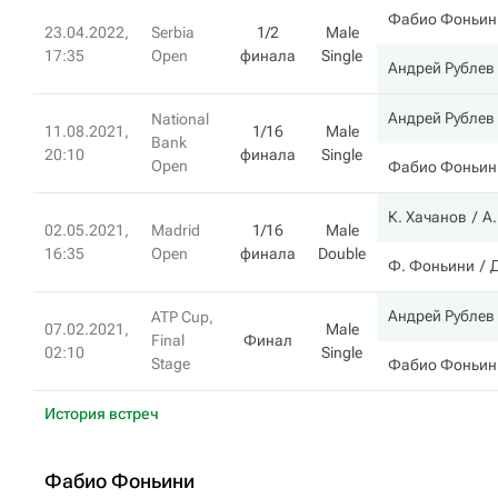
Фабио Фоньин
23.04.2022,
Serbia
1/2
Male
17:35
Open
финала
Single
Андрей Рублев
Андрей Рублев
National
11.08.2021,
1/16
Male
Bank
20:10
финала
Single
Open
Фабио Фоньин
К. Хачанов
А.
02.05.2021,
Madrid
1/16
Male
16:35
Open
финала
Double
Ф. Фоньини
Андрей Рублев
ATP Cup,
07.02.2021,
Male
Final
Финал
02:10
Single
Stage
Фабио Фоньин
История встреч
Фабио Фоньини