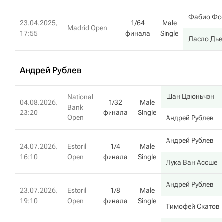
Фабио Фо
23.04.2025,
1/64
Male
Madrid Open
17:55
финала
Single
Ласло Дье
Андрей Рублев
Шан Цзюньчэн
National
04.08.2026,
1/32
Male
Bank
23:20
финала
Single
Open
Андрей Рублев
Андрей Рублев
24.07.2026,
Estoril
1/4
Male
16:10
Open
финала
Single
Лука Ван Ассше
Андрей Рублев
23.07.2026,
Estoril
1/8
Male
19:10
Open
финала
Single
Тимофей Скатов