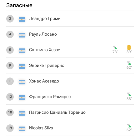
Запасные
Леандро Грими
3
Рауль Лосано
4
Сантьяго Хеззе
5
73‎’‎
89‎’‎
Энрике Триверио
9
62‎’‎
Хонас Асеведо
11
Франциско Рамирес
12
88‎’‎
Патрисио Даниэль Торанцо
18
Nicolas Silva
19
62‎’‎