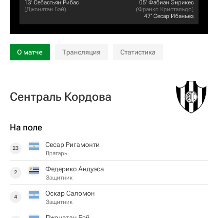
13‎’‎
Себастьян Рибас
05‎’‎
Фабиан Энрикес
(
Джонатан Бэй
)
(
Франко Кристальдо
)
47‎’‎
Сесар Ибаньез
О матче
Трансляция
Статистика
Сентраль Кордова
На поле
Сесар Ригамонти
23
Вратарь
Федерико Андуэса
2
Защитник
Оскар Саломон
4
Защитник
Джонатан Бэй