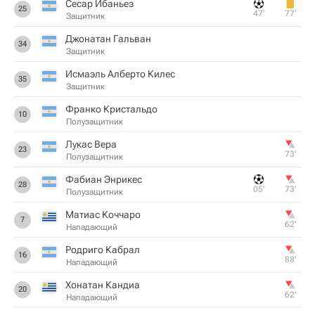
Сесар Ибаньез
25
47‎’‎
77‎’‎
Защитник
Джонатан Гальван
34
Защитник
Исмаэль Алберто Килес
35
Защитник
Франко Кристальдо
10
Полузащитник
Лукас Вера
23
73‎’‎
Полузащитник
Фабиан Энрикес
28
05‎’‎
73‎’‎
Полузащитник
Матиас Коччаро
7
62‎’‎
Нападающий
Родриго Кабрал
16
88‎’‎
Нападающий
Хонатан Кандиа
20
62‎’‎
Нападающий