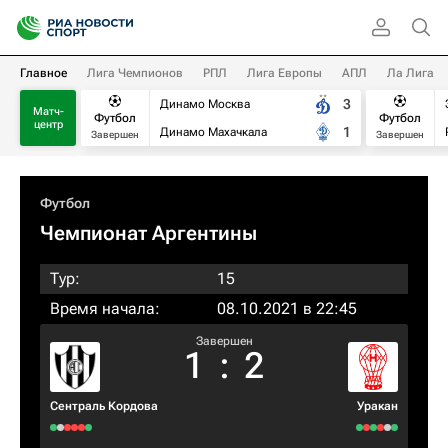
Главное
Лига Чемпионов
РПЛ
Лига Европы
АПЛ
Ла Лига
3
Динамо Москва
Матч-
Футбол
Футбол
центр
1
Динамо Махачкала
Завершен
Завершен
Футбол
Чемпионат Аргентины
Тур:
15
Время начала:
08.10.2021 в 22:45
Завершен
1
:
2
Сентраль Кордова
Уракан