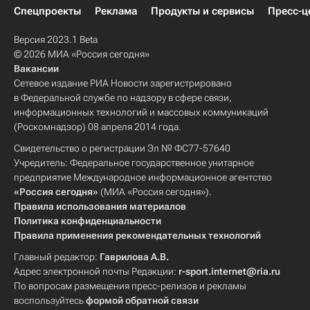
Спецпроекты
Реклама
Продукты и сервисы
Пресс-ц
Версия 2023.1 Beta
© 2026 МИА «Россия сегодня»
Вакансии
Сетевое издание РИА Новости зарегистрировано
в Федеральной службе по надзору в сфере связи,
информационных технологий и массовых коммуникаций
(Роскомнадзор) 08 апреля 2014 года.
Свидетельство о регистрации Эл № ФС77-57640
Учредитель: Федеральное государственное унитарное
предприятие Международное информационное агентство
«Россия сегодня»
(МИА «Россия сегодня»).
Правила использования материалов
Политика конфиденциальности
Правила применения рекомендательных технологий
Главный редактор:
Гаврилова А.В.
Адрес электронной почты Редакции:
r-sport.internet@ria.ru
По вопросам размещения пресс-релизов и рекламы
воспользуйтесь
формой обратной связи