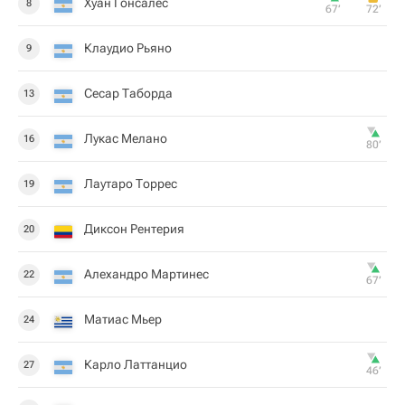
Хуан Гонсалес
8
67‎’‎
72‎’‎
Клаудио Рьяно
9
Сесар Таборда
13
Лукас Мелано
16
80‎’‎
Лаутаро Торрес
19
Диксон Рентерия
20
Алехандро Мартинес
22
67‎’‎
Матиас Мьер
24
Карло Латтанцио
27
46‎’‎