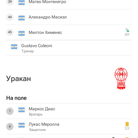
Матео Монтенегро
39
Алехандро Масиэл
44
Милтон Хименес
45
80‎’‎
Gustavo Coleoni
Тренер
Уракан
На поле
Маркос Диас
1
Вратарь
Лукас Меролла
6
53‎’‎
Защитник