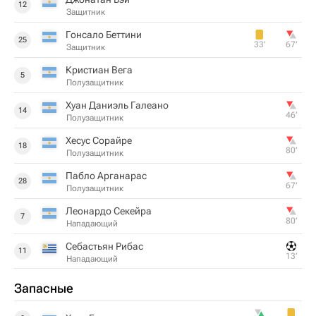
12
Защитник
Гонсало Беттини
25
33‎’‎
67‎’‎
Защитник
Кристиан Вега
5
Полузащитник
Хуан Даниэль Галеано
14
46‎’‎
Полузащитник
Хесус Сорайре
18
80‎’‎
Полузащитник
Пабло Арганарас
28
67‎’‎
Полузащитник
Леонардо Секейра
7
80‎’‎
Нападающий
Себастьян Рибас
11
13‎’‎
Нападающий
Запасные