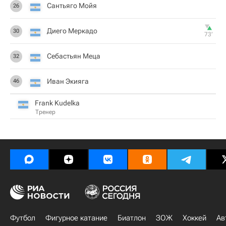
Сантьяго Мойя
26
Диего Меркадо
30
73‎’‎
Себастьян Меца
32
Иван Экияга
46
Frank Kudelka
Тренер
Футбол
Фигурное катание
Биатлон
ЗОЖ
Хоккей
Ав