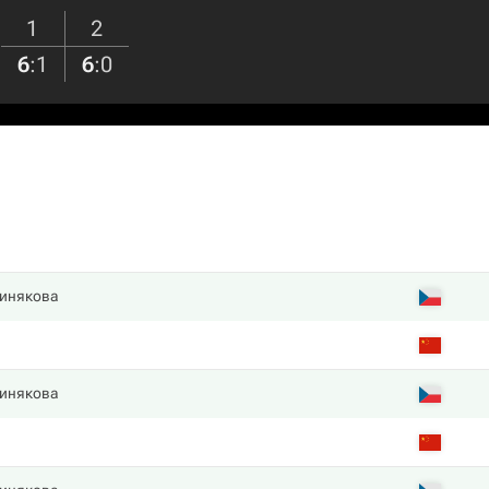
1
2
6
:
1
6
:
0
Синякова
Синякова