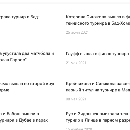
рала турнир в Бад-
Катерина Синякова вышла в ф
теннисного турнира в Бад-Хом
25 июня 2021
 упустила два матчбола и
Гауфф вышла в финал турнира
олан Гаррос"
21 мая 2021
ямс вышла во второй круг
Крейчикова и Синякова завое
арме
парный титул на турнире в Ма
08 мая 2021
а и Бабош вышли в
Рус и Зиданшек выиграли тен
урнира в Дубае в парах
турнир в Линце в парном разр
15 ноября 2020