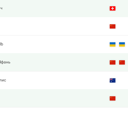
ич
lb
 Яфань
лис