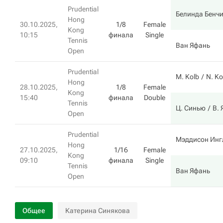
Prudential
Белинда Бенч
Hong
30.10.2025,
1/8
Female
Kong
10:15
финала
Single
Tennis
Ван Яфань
Open
Prudential
M. Kolb
N. Ko
Hong
28.10.2025,
1/8
Female
Kong
15:40
финала
Double
Tennis
Ц. Синью
В.
Open
Prudential
Мэддисон Инг
Hong
27.10.2025,
1/16
Female
Kong
09:10
финала
Single
Tennis
Ван Яфань
Open
Общее
Катерина Синякова