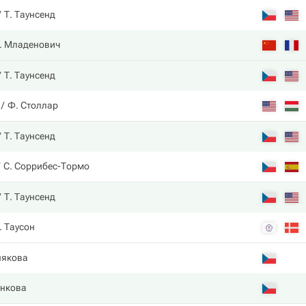
Т. Таунсенд
. Младенович
Т. Таунсенд
Ф. Столлар
Т. Таунсенд
С. Соррибес-Тормо
Т. Таунсенд
. Таусон
някова
ункова