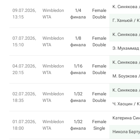
К. Синякова
09.07.2026,
Wimbledon
1/4
Female
13:15
WTA
финала
Double
Г. Ханьюй
К
К. Синякова
07.07.2026,
Wimbledon
1/8
Female
15:10
WTA
финала
Double
Э. Мухаммад
К. Синякова
04.07.2026,
Wimbledon
1/16
Female
20:15
WTA
финала
Double
М. Боузкова
К. Синякова
02.07.2026,
Wimbledon
1/32
Female
18:35
WTA
финала
Double
Ч. Хаоцин
К
Катерина Си
01.07.2026,
Wimbledon
1/32
Female
18:00
WTA
финала
Single
Никола Барт