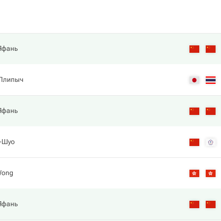
 Яфань
 Плипыч
 Яфань
н-Шуо
Wong
 Яфань