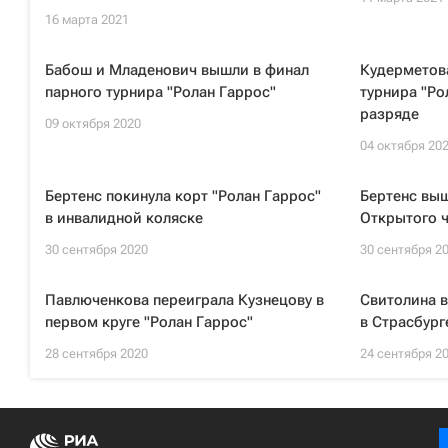
16 марта 2021
Бабош и Младенович вышли в финал
Кудерметов
парного турнира "Ролан Гаррос"
турнира "Ро
разряде
09 октября 2020
04 октября 20
Бертенс покинула корт "Ролан Гаррос"
Бертенс выш
в инвалидной коляске
Открытого 
30 сентября 2020
30 сентября 2
Павлюченкова переиграла Кузнецову в
Свитолина в
первом круге "Ролан Гаррос"
в Страсбург
28 сентября 2020
24 сентября 2