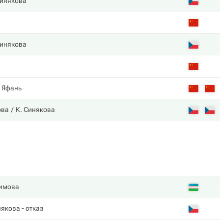
Синякова
Синякова
. Яфань
ова
К. Синякова
имова
някова
- отказ