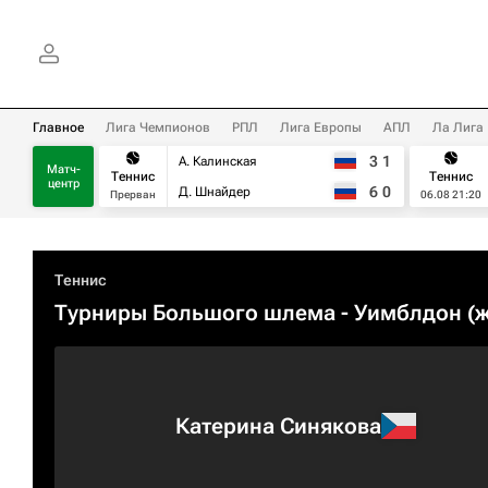
Главное
Лига Чемпионов
РПЛ
Лига Европы
АПЛ
Ла Лига
3
1
А. Калинская
Матч-
Теннис
Теннис
центр
6
0
Д. Шнайдер
Прерван
06.08 21:20
Теннис
Турниры Большого шлема
- Уимблдон (ж
Катерина Синякова