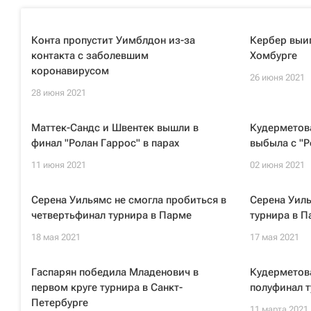
Конта пропустит Уимблдон из-за
Кербер выиг
контакта с заболевшим
Хомбурге
коронавирусом
26 июня 2021
28 июня 2021
Маттек-Сандс и Швентек вышли в
Кудерметова
финал "Ролан Гаррос" в парах
выбыла с "Р
11 июня 2021
02 июня 2021
Серена Уильямс не смогла пробиться в
Серена Уиль
четвертьфинал турнира в Парме
турнира в П
18 мая 2021
17 мая 2021
Гаспарян победила Младенович в
Кудерметов
первом круге турнира в Санкт-
полуфинал т
Петербурге
11 марта 2021