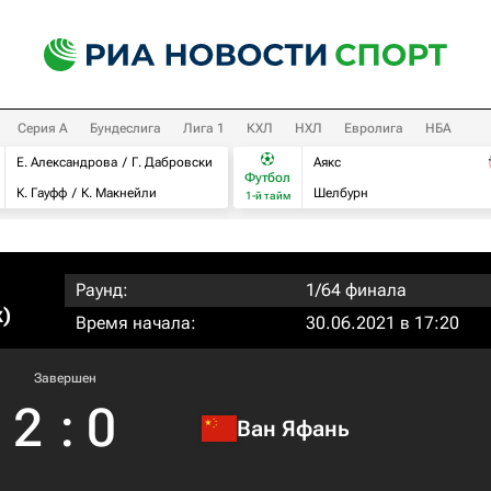
Серия А
Бундеслига
Лига 1
КХЛ
НХЛ
Евролига
НБА
Е. Александрова
Г. Дабровски
Аякс
Футбол
К. Гауфф
К. Макнейли
Шелбурн
1-й тайм
Раунд:
1/64 финала
)
Время начала:
30.06.2021 в 17:20
Завершен
2
:
0
Ван Яфань