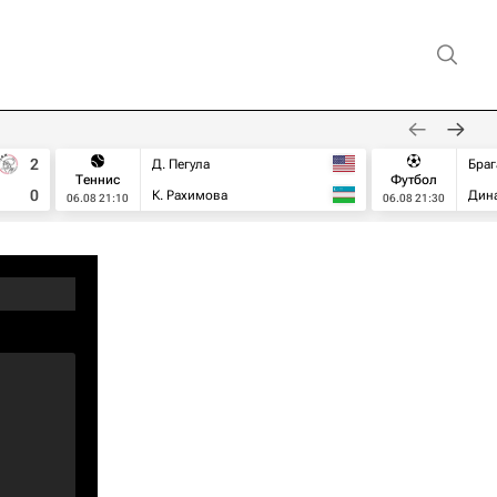
2
Д. Пегула
Браг
Теннис
Футбол
0
К. Рахимова
Дин
06.08 21:10
06.08 21:30