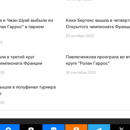
а и Чжан Шуай выбыли из
Кики Бертенс вышла в четверт
лан Гаррос" в парном
Открытого чемпионата Франц
02 октября 2020
20
ла в третий круг
Павлюченкова проиграла во в
чемпионата Франции
круге "Ролан Гаррос"
020
30 сентября 2020
ышла в полуфинал турнира
е
020