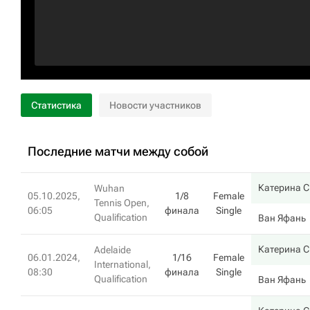
Статистика
Новости участников
Последние матчи между собой
Катерина 
Wuhan
05.10.2025,
1/8
Female
Tennis Open,
06:05
финала
Single
Qualification
Ван Яфань
Катерина 
Adelaide
06.01.2024,
1/16
Female
International,
08:30
финала
Single
Qualification
Ван Яфань