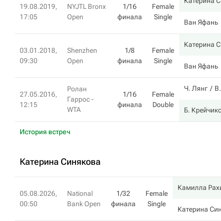
Катерина 
19.08.2019,
NYJTL Bronx
1/16
Female
17:05
Open
финала
Single
Ван Яфань
Катерина 
03.01.2018,
Shenzhen
1/8
Female
09:30
Open
финала
Single
Ван Яфань
Ч. Лянг
В
Ролан
27.05.2016,
1/16
Female
Гаррос -
12:15
финала
Double
WTA
Б. Крейчик
История встреч
Катерина Синякова
Камилла Рах
05.08.2026,
National
1/32
Female
00:50
Bank Open
финала
Single
Катерина Си