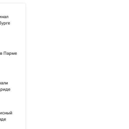
инал
бурге
 в Парме
вали
дриде
нисный
яде