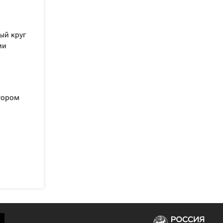
ый круг
ии
тором