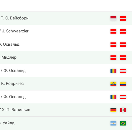
Т. С. Вейсборн
J. Schwaerzler
. Освальд
. Мидлер
Ф. Освальд
К. Родригес
Ф. Освальд
Х. П. Варильяс
С. Уайлд