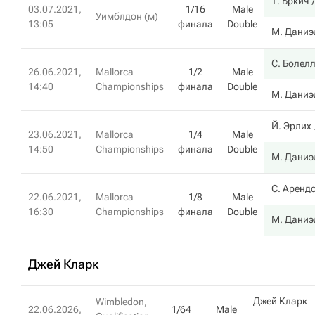
Т. Бркич
03.07.2021,
1/16
Male
Уимблдон (м)
13:05
финала
Double
М. Даниэ
С. Болел
26.06.2021,
Mallorca
1/2
Male
14:40
Championships
финала
Double
М. Даниэ
Й. Эрлих
23.06.2021,
Mallorca
1/4
Male
14:50
Championships
финала
Double
М. Даниэ
С. Аренд
22.06.2021,
Mallorca
1/8
Male
16:30
Championships
финала
Double
М. Даниэ
Джей Кларк
Джей Кларк
Wimbledon,
22.06.2026,
1/64
Male