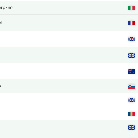
егрино
l
н