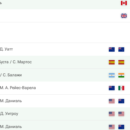
ь
Д. Уатт
Буста
С. Мартос
С. Балажи
М. А. Рейес-Варела
М. Даниэль
Д. Уитроу
М. Даниэль