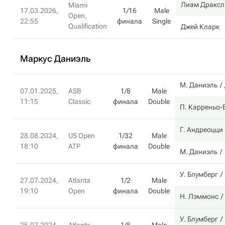
Лиам Драксл
Miami
17.03.2026,
1/16
Male
Open,
22:55
финала
Single
Qualification
Джей Кларк
Маркус Даниэль
М. Даниэль
07.01.2025,
ASB
1/8
Male
11:15
Classic
финала
Double
П. Карреньо-
Г. Андреоцци
28.08.2024,
US Open
1/32
Male
18:10
ATP
финала
Double
М. Даниэль
У. Блумберг
27.07.2024,
Atlanta
1/2
Male
19:10
Open
финала
Double
Н. Лэммонс
У. Блумберг