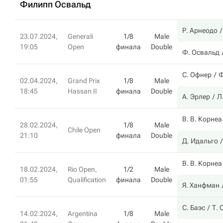
Филипп Освальд
Р. Арнеодо
23.07.2024,
Generali
1/8
Male
19:05
Open
финала
Double
Ф. Освальд
С. Офнер
Ф
02.04.2024,
Grand Prix
1/8
Male
18:45
Hassan II
финала
Double
А. Эрлер
Л
В. В. Корнеа
28.02.2024,
1/8
Male
Chile Open
21:10
финала
Double
Д. Идальго
В. В. Корнеа
18.02.2024,
Rio Open,
1/2
Male
01:55
Qualification
финала
Double
Я. Ханфман
С. Баэс
Т. 
14.02.2024,
Argentina
1/8
Male