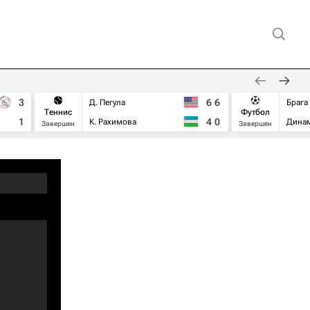
3
6
6
Д. Пегула
Брага
Теннис
Футбол
1
4
0
К. Рахимова
Дина
Завершен
Завершен