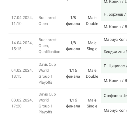
М. Копил
L
Н. Боржеш
17.04.2024,
Bucharest
1/8
Male
11:10
Open
финала
Double
М. Копил
B
Мариус Коп
Bucharest
14.04.2024,
1/8
Male
Open,
15:15
финала
Single
Qualification
Бенджамин 
Davis Cup
П. Циципас
04.02.2024,
World
1/16
Male
13:15
Group 1
финала
Double
М. Копил
В
Playoffs
Davis Cup
Стефанос Ц
03.02.2024,
World
1/16
Male
17:20
Group 1
финала
Single
Мариус Коп
Playoffs