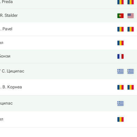
. Preda
R. Stalder
. Pavel
ил
Бонзи
С. Циципас
. В. Корнеа
иципас
ил