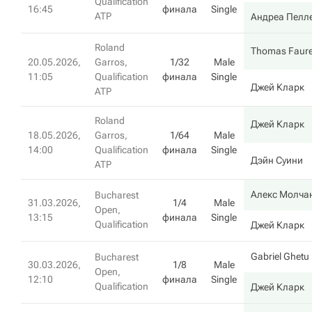
Qualification
16:45
финала
Single
ATP
Андреа Пелл
Roland
Thomas Faure
20.05.2026,
Garros,
1/32
Male
11:05
Qualification
финала
Single
Джей Кларк
ATP
Roland
Джей Кларк
18.05.2026,
Garros,
1/64
Male
14:00
Qualification
финала
Single
Дэйн Суини
ATP
Алекс Молча
Bucharest
31.03.2026,
1/4
Male
Open,
13:15
финала
Single
Qualification
Джей Кларк
Gabriel Ghetu
Bucharest
30.03.2026,
1/8
Male
Open,
12:10
финала
Single
Qualification
Джей Кларк