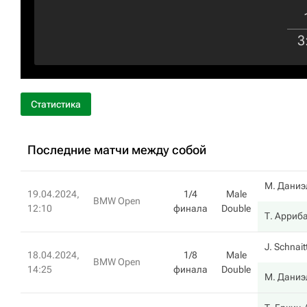
3
Статистика
Последние матчи между собой
М. Даниэ
19.04.2024,
1/4
Male
BMW Open
12:10
финала
Double
Т. Арриб
J. Schnait
18.04.2024,
1/8
Male
BMW Open
14:25
финала
Double
М. Даниэ