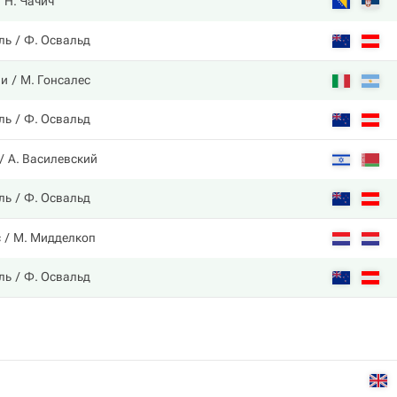
Н. Чачич
ль
Ф. Освальд
ли
М. Гонсалес
ль
Ф. Освальд
А. Василевский
ль
Ф. Освальд
с
М. Мидделкоп
ль
Ф. Освальд