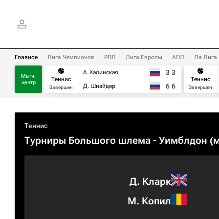
Главное
Лига Чемпионов
РПЛ
Лига Европы
АПЛ
Ла Лига
3
3
А. Калинская
Матч-
Теннис
Теннис
центр
6
6
Д. Шнайдер
Завершен
Завершен
Теннис
Турниры Большого шлема
- Уимблдон (м
Д. Кларк
М. Копил