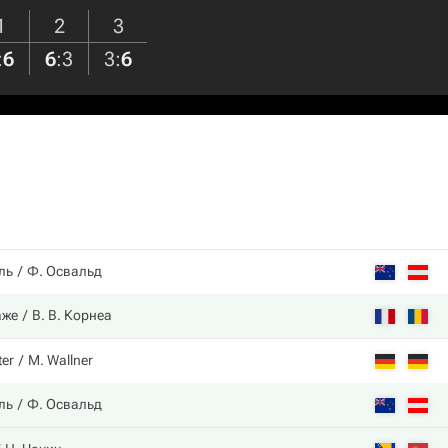
1
2
3
:
6
6
:
3
3
:
6
ль
Ф. Освальд
аже
В. В. Корнеа
ter
M. Wallner
ль
Ф. Освальд