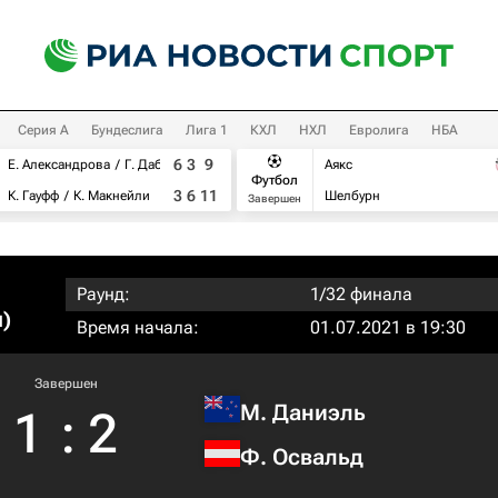
Серия А
Бундеслига
Лига 1
КХЛ
НХЛ
Евролига
НБА
6
3
9
Е. Александрова
Г. Дабровски
Аякс
Футбол
3
6
11
К. Гауфф
К. Макнейли
Шелбурн
Завершен
Раунд:
1/32 финала
)
Время начала:
01.07.2021 в 19:30
Завершен
М. Даниэль
1
:
2
Ф. Освальд