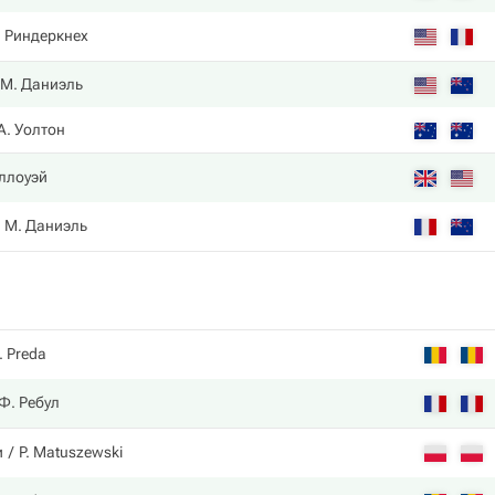
. Риндеркнех
М. Даниэль
А. Уолтон
аллоуэй
М. Даниэль
. Preda
Ф. Ребул
и
P. Matuszewski