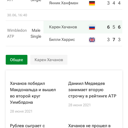
3
4
4
Янник Ханфман
30.06, 16:40
6
5
6
Карен Хачанов
Wimbledon
Male
ATP
Single
3
7
3
Билли Харрис
Общее
Карен Хачанов
Хачанов победил
Даниил Медведев
Макдональда и вышел
занимает вторую
во второй круг
строчку в рейтинге АТР
Уимблдона
28 июня 2021
28 июня 2021
Рублев сыграет с
Хачанов не прошел в