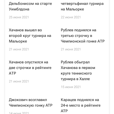
Дельбонисом на старте
четвертьфинал турнира
Уимблдона
на Мальорке
25 июня 2021
22 июня 2021
Хачанов вышел во
Рублев поднялся на
второй круг турнира на
третью строчку в
Мальорке
Чемпионской гонке АТР
21 июня 2021
21 июня 2021
Хачанов опустился на
Рублев обыграл
две строчки в рейтинге
Хачанова в первом
АТР
круге теннисного
турнира в Халле
21 июня 2021
15 июня 2021
Джокович возглавил
Карацев поднялся на
Чемпионскую гонку ATP
24-е место в рейтинге
ATP
14 июня 2021