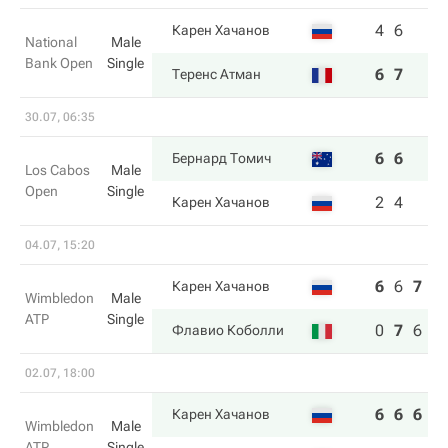
4
6
Карен Хачанов
National
Male
Bank Open
Single
6
7
Теренс Атман
30.07, 06:35
6
6
Бернард Томич
Los Cabos
Male
Open
Single
2
4
Карен Хачанов
04.07, 15:20
6
6
7
Карен Хачанов
Wimbledon
Male
ATP
Single
0
7
6
Флавио Коболли
02.07, 18:00
6
6
6
Карен Хачанов
Wimbledon
Male
ATP
Single