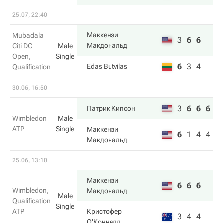
25.07, 22:40
Маккензи
Mubadala
3
6
6
Макдональд
Citi DC
Male
Open,
Single
6
3
4
Edas Butvilas
Qualification
30.06, 16:50
3
6
6
6
Патрик Кипсон
Wimbledon
Male
ATP
Single
Маккензи
6
1
4
4
Макдональд
25.06, 13:10
Маккензи
6
6
6
Wimbledon,
Макдональд
Male
Qualification
Single
ATP
Кристофер
3
4
4
О'Коннелл