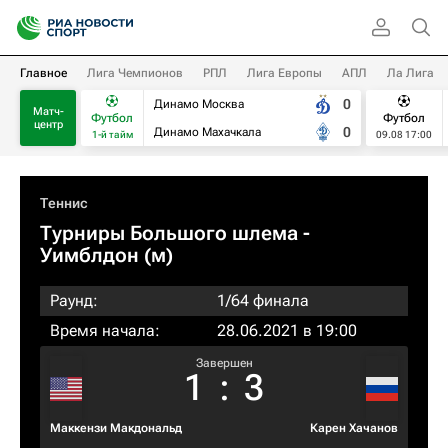
Главное
Лига Чемпионов
РПЛ
Лига Европы
АПЛ
Ла Лига
0
Динамо Москва
Матч-
Футбол
Футбол
центр
0
Динамо Махачкала
1-й тайм
09.08 17:00
Теннис
Турниры Большого шлема
-
Уимблдон (м)
Раунд:
1/64 финала
Время начала:
28.06.2021 в 19:00
Завершен
1
:
3
Маккензи Макдональд
Карен Хачанов