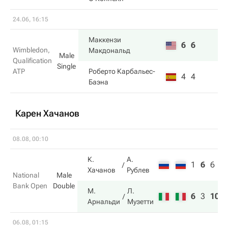
24.06, 16:15
Маккензи
6
6
Wimbledon,
Макдональд
Male
Qualification
Single
ATP
Роберто Карбальес-
4
4
Баэна
Карен Хачанов
08.08, 00:10
К.
А.
1
6
6
Хачанов
Рублев
National
Male
Bank Open
Double
М.
Л.
6
3
10
Арнальди
Музетти
06.08, 01:15