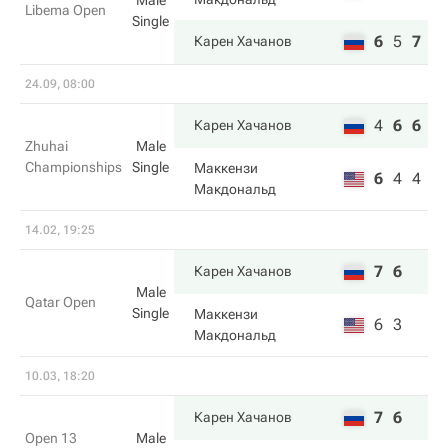
Male
Libema Open
Single
6
5
7
Карен Хачанов
24.09, 08:00
4
6
6
Карен Хачанов
Zhuhai
Male
Championships
Single
Маккензи
6
4
4
Макдональд
14.02, 19:25
7
6
Карен Хачанов
Male
Qatar Open
Single
Маккензи
6
3
Макдональд
10.03, 18:20
7
6
Карен Хачанов
Open 13
Male