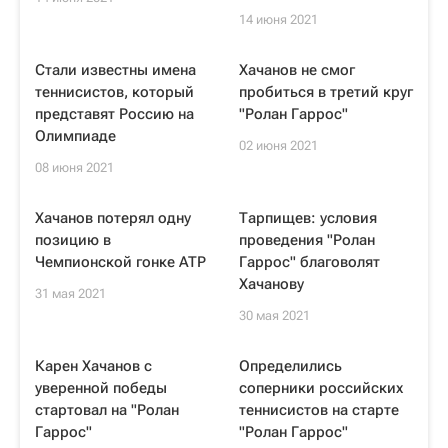
14 июня 2021
Стали известны имена
Хачанов не смог
теннисистов, который
пробиться в третий круг
представят Россию на
"Ролан Гаррос"
Олимпиаде
02 июня 2021
08 июня 2021
Хачанов потерял одну
Тарпищев: условия
позицию в
проведения "Ролан
Чемпионской гонке ATP
Гаррос" благоволят
Хачанову
31 мая 2021
30 мая 2021
Карен Хачанов с
Определились
уверенной победы
соперники российских
стартовал на "Ролан
теннисистов на старте
Гаррос"
"Ролан Гаррос"