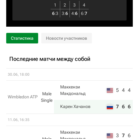
1
2
3
4
6
:
3
3
:
6
4
:
6
6
:
7
Статистика
Новости участников
Последние матчи между собой
30.06, 18:00
Маккензи
5
4
4
Макдональд
Male
Wimbledon ATP
Single
7
6
6
Карен Хачанов
11.06, 16:35
Маккензи
3
7
6
Макдональд