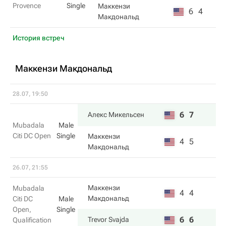
Provence
Single
Маккензи
6
4
Макдональд
История встреч
Маккензи Макдональд
28.07, 19:50
6
7
Алекс Микельсен
Mubadala
Male
Citi DC Open
Single
Маккензи
4
5
Макдональд
26.07, 21:55
Маккензи
Mubadala
4
4
Макдональд
Citi DC
Male
Open,
Single
6
6
Trevor Svajda
Qualification