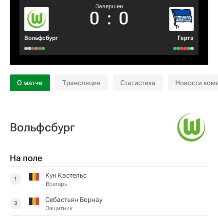
Завершен
0
:
0
Вольфсбург
Герта
О матче
Трансляция
Статистика
Новости ком
Вольфсбург
На поле
Кун Кастельс
1
Вратарь
Себастьян Борнау
3
Защитник