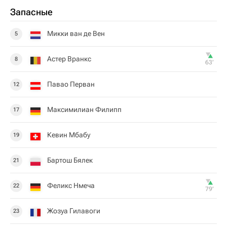
Запасные
Микки ван де Вен
5
Астер Вранкс
8
63‎’‎
Павао Перван
12
Максимилиан Филипп
17
Кевин Мбабу
19
Бартош Бялек
21
Феликс Нмеча
22
79‎’‎
Жозуа Гилавоги
23