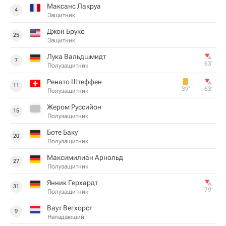
Максанс Лакруа
4
Защитник
Джон Брукс
25
Защитник
Лука Вальдшмидт
7
63‎’‎
Полузащитник
Ренато Штеффен
11
39‎’‎
63‎’‎
Полузащитник
Жером Руссийон
15
Полузащитник
Боте Баку
20
Полузащитник
Максимилиан Арнольд
27
Полузащитник
Янник Герхардт
31
79‎’‎
Полузащитник
Ваут Вегхорст
9
Нападающий