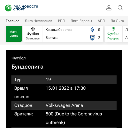
Главное
Лига Чемпионов
РПЛ
Лига Европы
АПЛ
Ла Лига
0
Крылья Советов
Л
Матч-
Футбол
Футбол
центр
2
Балтика
А
Завершен
Перерыв
Футбол
Бундеслига
Тур:
19
Время
15.01.2022 в 17:30
начала:
Стадион:
Volkswagen Arena
Зрители:
500 (Due to the Coronavirus
outbreak)