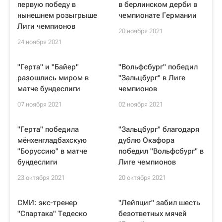
первую победу в
в берлинском дерби в
нынешнем розыгрыше
чемпионате Германии
Лиги чемпионов
20 ноября 2021
24 ноября 2021
"Герта" и "Байер"
"Вольфсбург" победил
разошлись миром в
"Зальцбург" в Лиге
матче бундеслиги
чемпионов
07 ноября 2021
02 ноября 2021
"Герта" победила
"Зальцбург" благодаря
мёнхенгладбахскую
дублю Окафора
"Боруссию" в матче
победил "Вольфсбург" в
бундеслиги
Лиге чемпионов
23 октября 2021
20 октября 2021
СМИ: экс-тренер
"Лейпциг" забил шесть
"Спартака" Тедеско
безответных мячей