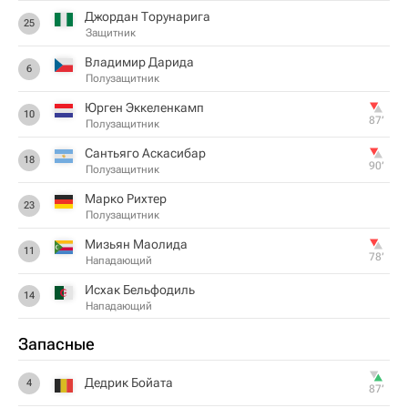
Джордан Торунарига
25
Защитник
Владимир Дарида
6
Полузащитник
Юрген Эккеленкамп
10
87‎’‎
Полузащитник
Сантьяго Аскасибар
18
90‎’‎
Полузащитник
Марко Рихтер
23
Полузащитник
Мизьян Маолида
11
78‎’‎
Нападающий
Исхак Бельфодиль
14
Нападающий
Запасные
Дедрик Бойата
4
87‎’‎