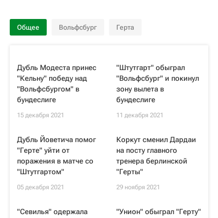
Общее
Вольфсбург
Герта
Дубль Модеста принес
"Штутгарт" обыграл
"Кельну" победу над
"Вольфсбург" и покинул
"Вольфсбургом" в
зону вылета в
бундеслиге
бундеслиге
15 декабря 2021
11 декабря 2021
Дубль Йоветича помог
Коркут сменил Дардаи
"Герте" уйти от
на посту главного
поражения в матче со
тренера берлинской
"Штутгартом"
"Герты"
05 декабря 2021
29 ноября 2021
"Севилья" одержала
"Унион" обыграл "Герту"