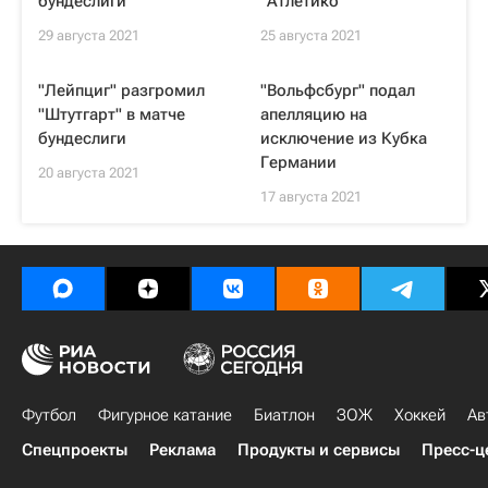
бундеслиги
"Атлетико"
29 августа 2021
25 августа 2021
"Лейпциг" разгромил
"Вольфсбург" подал
"Штутгарт" в матче
апелляцию на
бундеслиги
исключение из Кубка
Германии
20 августа 2021
17 августа 2021
Футбол
Фигурное катание
Биатлон
ЗОЖ
Хоккей
Ав
Спецпроекты
Реклама
Продукты и сервисы
Пресс-ц