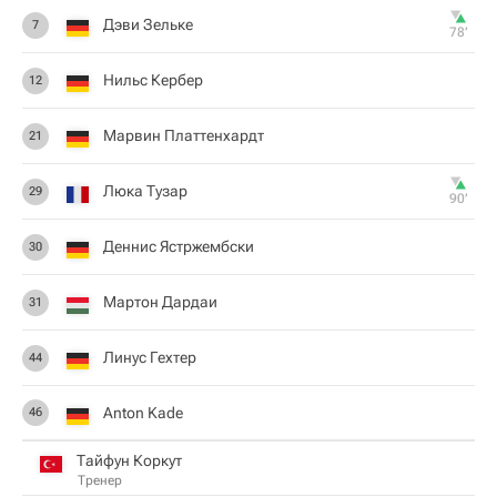
Дэви Зельке
7
78‎’‎
Нильс Кербер
12
Марвин Платтенхардт
21
Люка Тузар
29
90‎’‎
Деннис Ястржембски
30
Мартон Дардаи
31
Линус Гехтер
44
Anton Kade
46
Тайфун Коркут
Тренер