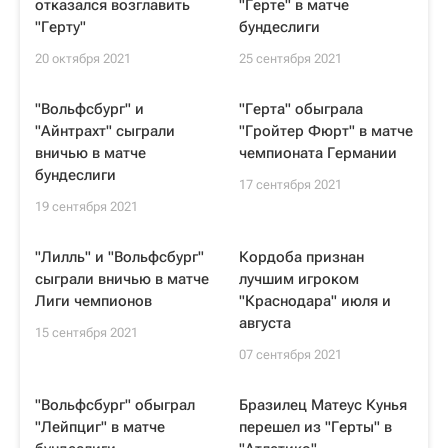
отказался возглавить
"Герте" в матче
"Герту"
бундеслиги
20 октября 2021
25 сентября 2021
"Вольфсбург" и
"Герта" обыграла
"Айнтрахт" сыграли
"Гройтер Фюрт" в матче
вничью в матче
чемпионата Германии
бундеслиги
17 сентября 2021
19 сентября 2021
"Лилль" и "Вольфсбург"
Кордоба признан
сыграли вничью в матче
лучшим игроком
Лиги чемпионов
"Краснодара" июля и
августа
15 сентября 2021
07 сентября 2021
"Вольфсбург" обыграл
Бразилец Матеус Кунья
"Лейпциг" в матче
перешел из "Герты" в