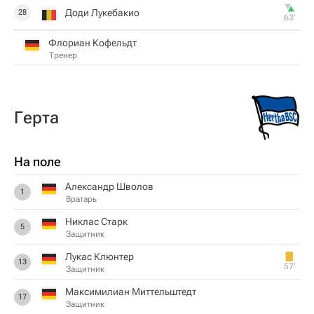
Доди Лукебакио
28
63‎’‎
Флориан Кофельдт
Тренер
Герта
На поле
Александр Шволов
1
Вратарь
Никлас Старк
5
Защитник
Лукас Клюнтер
13
57‎’‎
Защитник
Максимилиан Миттельштедт
17
Защитник