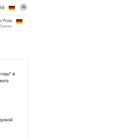
фф
36
о Розе
Тренер
кташ" в
вого
ндской