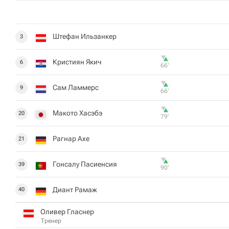
Штефан Ильзанкер
3
Кристиян Якич
6
66‎’‎
Сам Ламмерс
9
66‎’‎
Макото Хасэбэ
20
79‎’‎
Рагнар Ахе
21
Гонсалу Пасиенсия
39
90‎’‎
Диант Рамаж
40
Оливер Гласнер
Тренер