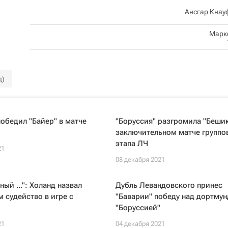
Ансгар Кнау
Марк
д)
победил "Байер" в матче
"Боруссия" разгромила "Беши
заключительном матче группо
этапа ЛЧ
21
08 декабря 2021
ый ...": Холанд назвал
Дубль Левандовского принес
 судейство в игре с
"Баварии" победу над дортму
"Боруссией"
21
04 декабря 2021