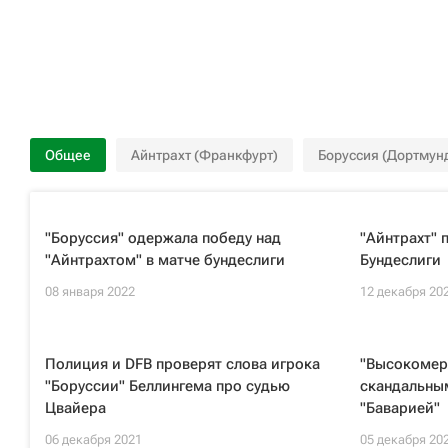
Общее
Айнтрахт (Франкфурт)
Боруссия (Дортмун
"Боруссия" одержала победу над
"Айнтрахт" 
"Айнтрахтом" в матче бундеслиги
Бундеслиги
08 января 2022
12 декабря 20
Полиция и DFB проверят слова игрока
"Высокомерн
"Боруссии" Беллингема про судью
скандальным
Цвайера
"Баварией"
06 декабря 2021
05 декабря 20