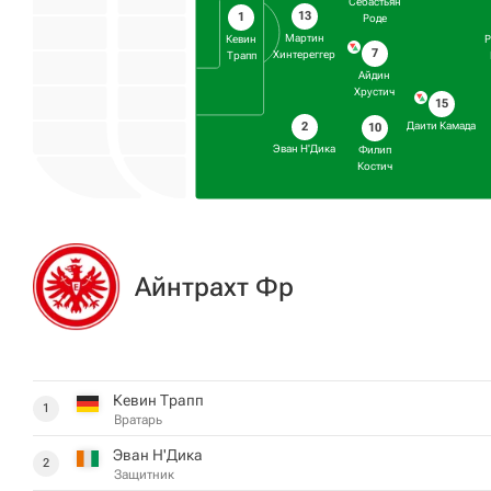
Себастьян
13
1
Роде
Мартин
Кевин
Р
7
Хинтереггер
Трапп
Айдин
Хрустич
15
Даити Камада
2
10
Эван Н'Дика
Филип
Костич
Айнтрахт Фр
Кевин Трапп
1
Вратарь
Эван Н'Дика
2
Защитник