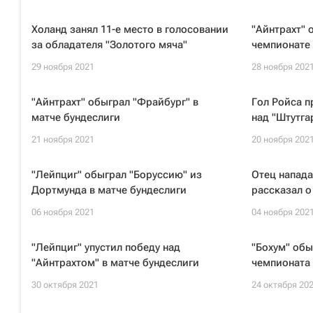
Холанд занял 11-е место в голосовании
"Айнтрахт" 
за обладателя "Золотого мяча"
чемпионате
29 ноября 2021
28 ноября 202
"Айнтрахт" обыграл "Фрайбург" в
Гол Ройса п
матче бундеслиги
над "Штутга
21 ноября 2021
20 ноября 202
"Лейпциг" обыграл "Боруссию" из
Отец напад
Дортмунда в матче бундеслиги
рассказал о
06 ноября 2021
04 ноября 202
"Лейпциг" упустил победу над
"Бохум" обы
"Айнтрахтом" в матче бундеслиги
чемпионата
30 октября 2021
24 октября 20