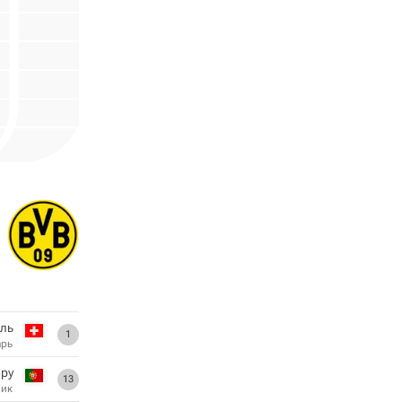
ель
1
арь
йру
13
ник