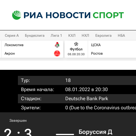
Серия А
Бундеслига
Лига 1
КХЛ
НХЛ
Евролига
НБА
Локомотив
ЦСКА
Футбол
Акрон
Ростов
08.08 20:30
Тур:
18
Время начала:
08.01.2022 в 20:30
Стадион:
Deutsche Bank Park
Зрители:
0 (Due to the Coronavirus outbre
Завершен
2
:
3
Боруссия Д