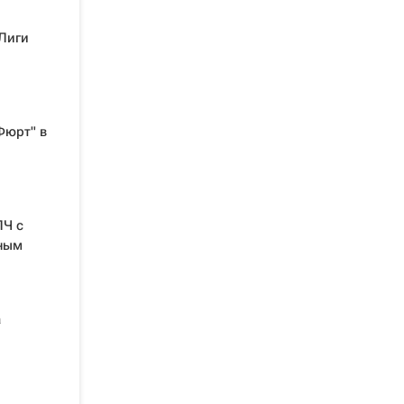
Лиги
Фюрт" в
ЛЧ с
тным
а