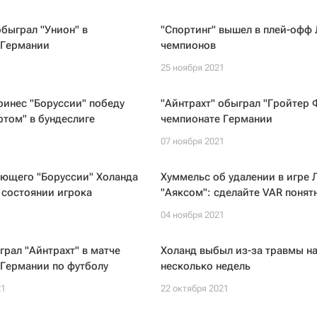
обыграл "Унион" в
"Спортинг" вышел в плей-офф 
 Германии
чемпионов
1
25 ноября 2021
ринес "Боруссии" победу
"Айнтрахт" обыграл "Гройтер 
ртом" в бундеслиге
чемпионате Германии
1
07 ноября 2021
ающего "Боруссии" Холанда
Хуммельс об удалении в игре 
 состоянии игрока
"Аяксом": сделайте VAR поня
1
04 ноября 2021
грал "Айнтрахт" в матче
Холанд выбыл из-за травмы н
 Германии по футболу
несколько недель
21
22 октября 2021