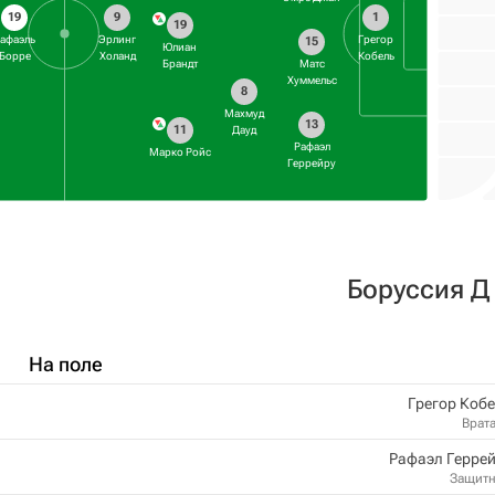
19
9
1
19
афаэль
Эрлинг
Грегор
15
Юлиан
Борре
Холанд
Кобель
Брандт
Матс
Хуммельс
8
Махмуд
13
11
Дауд
Рафаэл
Марко Ройс
Геррейру
Боруссия Д
На поле
Грегор Коб
Врат
Рафаэл Герре
Защит