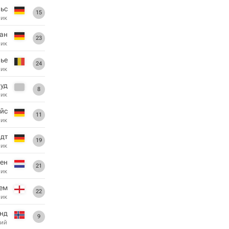
ьс
15
ник
ан
23
ник
ье
24
ник
уд
8
ник
йс
11
ник
дт
19
ник
ен
21
ник
ем
22
ник
нд
9
ий