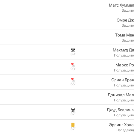
Матс Хуммел
Защит
Эмре Дж
Защит
Тома Мен
Защит
Махмуд Да
89‎’‎
Полузащит
Марко Ро
90‎’‎
Полузащит
Юлиан Бран
65‎’‎
Полузащит
Дониэлл Мал
Полузащит
Джуд Беллинг
87‎’‎
Полузащит
Эрлинг Хола
87‎’‎
Нападающ