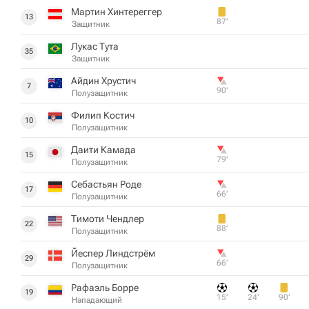
Мартин Хинтереггер
13
87‎’‎
Защитник
Лукас Тута
35
Защитник
Айдин Хрустич
7
90‎’‎
Полузащитник
Филип Костич
10
Полузащитник
Даити Камада
15
79‎’‎
Полузащитник
Себастьян Роде
17
66‎’‎
Полузащитник
Тимоти Чендлер
22
88‎’‎
Полузащитник
Йеспер Линдстрём
29
66‎’‎
Полузащитник
Рафаэль Борре
19
15‎’‎
24‎’‎
90‎’‎
Нападающий