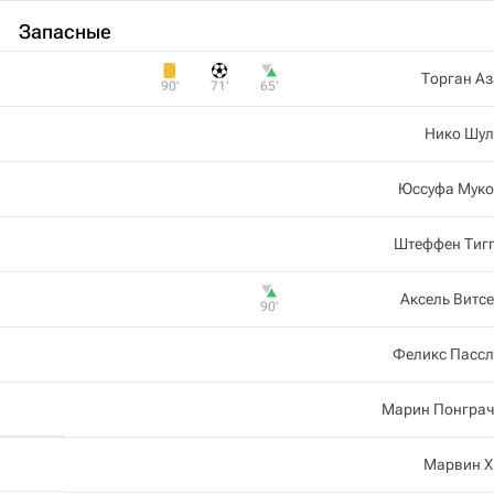
Запасные
Торган А
90‎’‎
71‎’‎
65‎’‎
Нико Шул
Юссуфа Муко
Штеффен Тигг
Аксель Витс
90‎’‎
Феликс Пассл
Марин Понграч
Марвин Х