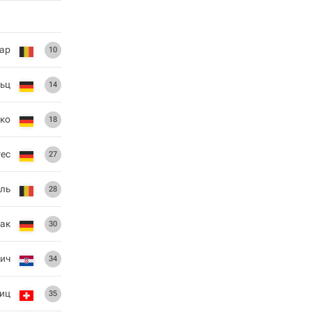
зар
10
ьц
14
ко
18
ес
27
ель
28
ак
30
ич
34
иц
35