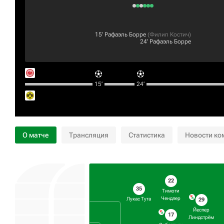
15‎’‎
Рафаэль Борре
(
Филип Костич
)
24‎’‎
Рафаэль Борре
15‎’‎
24‎’‎
О матче
Трансляция
Статистика
Новости ко
22
35
Тимоти
Чендлер
Лукас Тута
29
Йеспер
17
Линдстрём