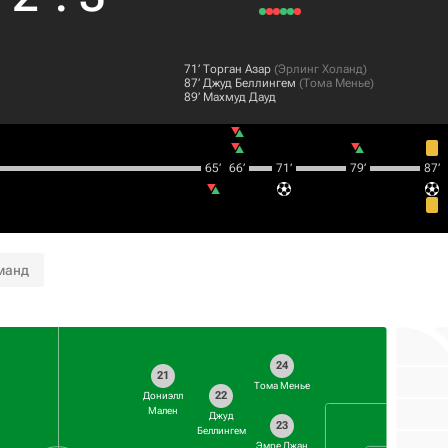
71‎’‎
Торган Азар
(
Эрлинг Холанд
)
87‎’‎
Джуд Беллингем
(
Тома Менье
)
89‎’‎
Махмуд Дауд
65‎’‎
66‎’‎
71‎’‎
79‎’‎
87‎’‎
манд
24
21
Тома Менье
22
Дониэлл
Мален
Джуд
23
Беллингем
Эмре Джан