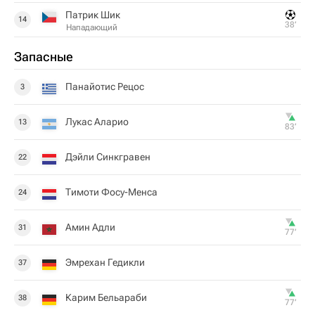
Патрик Шик
14
38‎’‎
Нападающий
Запасные
Панайотис Рецос
3
Лукас Аларио
13
83‎’‎
Дэйли Синкгравен
22
Тимоти Фосу-Менса
24
Амин Адли
31
77‎’‎
Эмрехан Гедикли
37
Карим Бельараби
38
77‎’‎