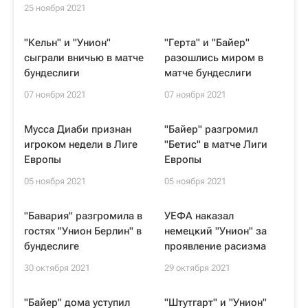
25 ноября 2021
"Кельн" и "Унион"
"Герта" и "Байер"
сыграли вничью в матче
разошлись миром в
бундеслиги
матче бундеслиги
07 ноября 2021
07 ноября 2021
Мусса Диаби признан
"Байер" разгромил
игроком недели в Лиге
"Бетис" в матче Лиги
Европы
Европы
05 ноября 2021
05 ноября 2021
"Бавария" разгромила в
УЕФА наказал
гостях "Унион Берлин" в
немецкий "Унион" за
бундеслиге
проявление расизма
30 октября 2021
29 октября 2021
"Байер" дома уступил
"Штутгарт" и "Унион"