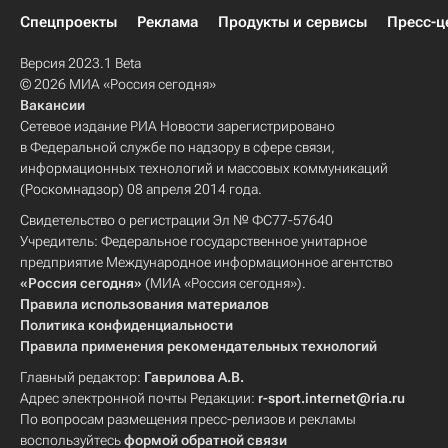
Спецпроекты
Реклама
Продукты и сервисы
Пресс-ц
Версия 2023.1 Beta
© 2026 МИА «Россия сегодня»
Вакансии
Сетевое издание РИА Новости зарегистрировано
в Федеральной службе по надзору в сфере связи,
информационных технологий и массовых коммуникаций
(Роскомнадзор) 08 апреля 2014 года.
Свидетельство о регистрации Эл № ФС77-57640
Учредитель: Федеральное государственное унитарное
предприятие Международное информационное агентство
«Россия сегодня»
(МИА «Россия сегодня»).
Правила использования материалов
Политика конфиденциальности
Правила применения рекомендательных технологий
Главный редактор:
Гаврилова А.В.
Адрес электронной почты Редакции:
r-sport.internet@ria.ru
По вопросам размещения пресс-релизов и рекламы
воспользуйтесь
формой обратной связи