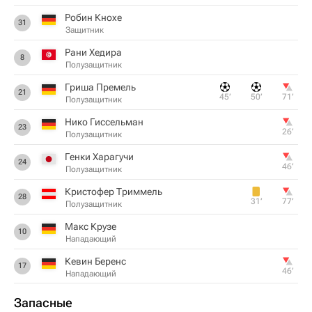
Робин Кнохе
31
Защитник
Рани Хедира
8
Полузащитник
Гриша Премель
21
45‎’‎
50‎’‎
71‎’‎
Полузащитник
Нико Гиссельман
23
26‎’‎
Полузащитник
Генки Харагучи
24
46‎’‎
Полузащитник
Кристофер Триммель
28
31‎’‎
77‎’‎
Полузащитник
Макс Крузе
10
Нападающий
Кевин Беренс
17
46‎’‎
Нападающий
Запасные