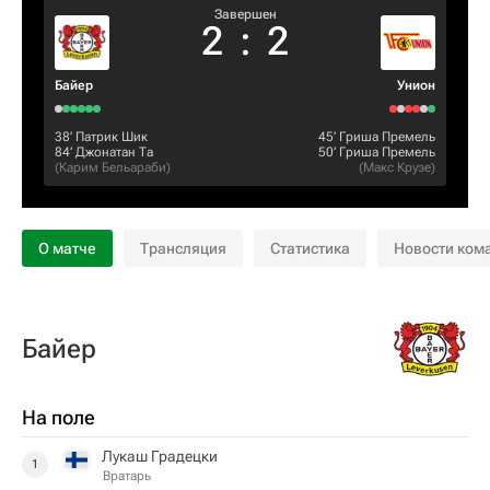
Завершен
2
:
2
Байер
Унион
38‎’‎
Патрик Шик
45‎’‎
Гриша Премель
84‎’‎
Джонатан Та
50‎’‎
Гриша Премель
(
Карим Бельараби
)
(
Макс Крузе
)
О матче
Трансляция
Статистика
Новости ком
Байер
На поле
Лукаш Градецки
1
Вратарь