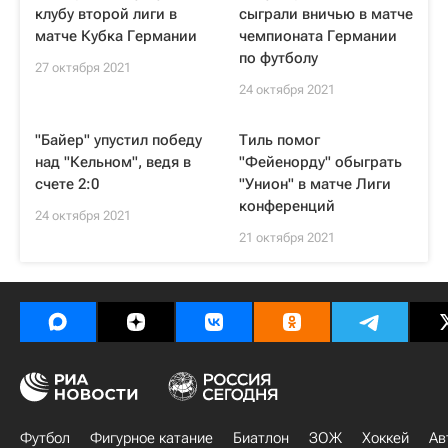
клубу второй лиги в
сыграли вничью в матче
матче Кубка Германии
чемпионата Германии
по футболу
27 октября 2021
24 октября 2021
"Байер" упустил победу
Тиль помог
над "Кельном", ведя в
"Фейенорду" обыграть
счете 2:0
"Унион" в матче Лиги
конференций
24 октября 2021
21 октября 2021
Футбол
Фигурное катание
Биатлон
ЗОЖ
Хоккей
Ав