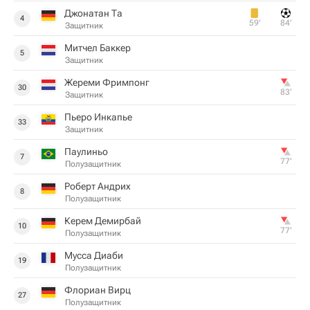
Джонатан Та
4
59‎’‎
84‎’‎
Защитник
Митчел Баккер
5
Защитник
Жереми Фримпонг
30
83‎’‎
Защитник
Пьеро Инкапье
33
Защитник
Паулиньо
7
77‎’‎
Полузащитник
Роберт Андрих
8
Полузащитник
Керем Демирбай
10
77‎’‎
Полузащитник
Мусса Диаби
19
Полузащитник
Флориан Вирц
27
Полузащитник