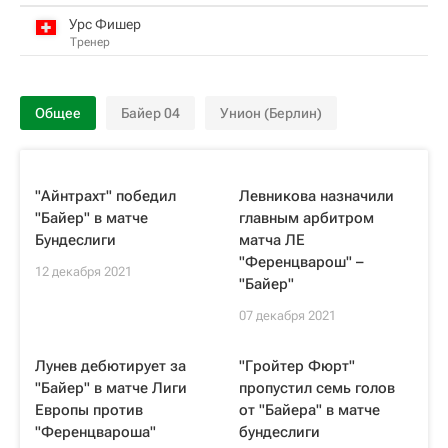
Урс Фишер
Тренер
Общее
Байер 04
Унион (Берлин)
"Айнтрахт" победил
Левникова назначили
"Байер" в матче
главным арбитром
Бундеслиги
матча ЛЕ
"Ференцварош" –
12 декабря 2021
"Байер"
07 декабря 2021
Лунев дебютирует за
"Гройтер Фюрт"
"Байер" в матче Лиги
пропустил семь голов
Европы против
от "Байера" в матче
"Ференцвароша"
бундеслиги