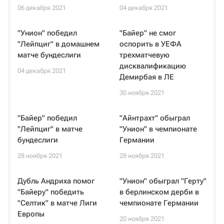
06 декабря 2021
04 декабря 2021
"Унион" победил
"Байер" не смог
"Лейпциг" в домашнем
оспорить в УЕФА
матче бундеслиги
трехматчевую
дисквалификацию
04 декабря 2021
Демирбая в ЛЕ
30 ноября 2021
"Байер" победил
"Айнтрахт" обыграл
"Лейпциг" в матче
"Унион" в чемпионате
бундеслиги
Германии
28 ноября 2021
28 ноября 2021
Дубль Андриха помог
"Унион" обыграл "Герту"
"Байеру" победить
в берлинском дерби в
"Селтик" в матче Лиги
чемпионате Германии
Европы
20 ноября 2021