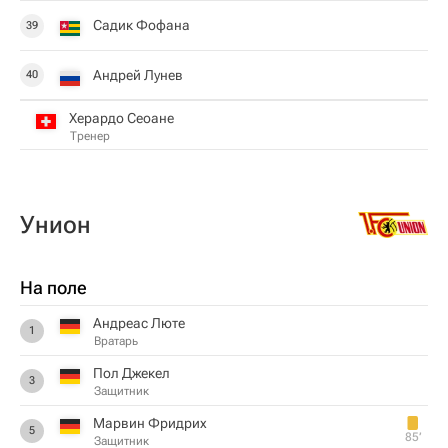
Садик Фофана
39
Андрей Лунев
40
Херардо Сеоане
Тренер
Унион
На поле
Андреас Люте
1
Вратарь
Пол Джекел
3
Защитник
Марвин Фридрих
5
85‎’‎
Защитник