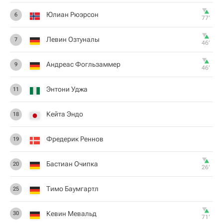
Юлиан Рюэрсон
6
77‎’‎
Левин Озтуналы
7
46‎’‎
Андреас Фогльзаммер
9
46‎’‎
Энтони Уджа
11
Кейта Эндо
18
Фредерик Реннов
19
Бастиан Очипка
20
26‎’‎
Тимо Баумгартл
25
Кевин Мевальд
30
71‎’‎