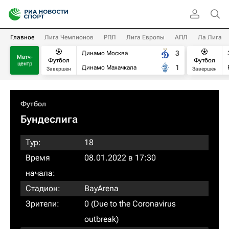
Главное
Лига Чемпионов
РПЛ
Лига Европы
АПЛ
Ла Лига
3
Динамо Москва
Матч-
Футбол
Футбол
центр
1
Динамо Махачкала
Завершен
Завершен
Футбол
Бундеслига
Тур:
18
Время
08.01.2022 в 17:30
начала:
Стадион:
BayArena
Зрители:
0 (Due to the Coronavirus
outbreak)