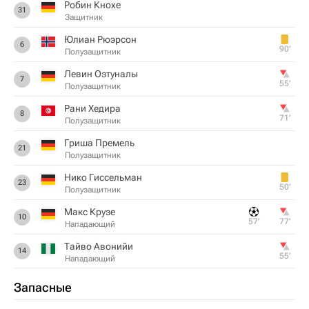
Робин Кнохе
31
Защитник
Юлиан Рюэрсон
6
90‎’‎
Полузащитник
Левин Озтуналы
7
55‎’‎
Полузащитник
Рани Хедира
8
71‎’‎
Полузащитник
Гриша Премель
21
Полузащитник
Нико Гиссельман
23
50‎’‎
Полузащитник
Макс Крузе
10
57‎’‎
77‎’‎
Нападающий
Тайво Авонийи
14
55‎’‎
Нападающий
Запасные