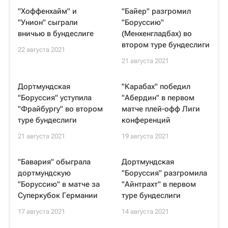
"Хоффенхайм" и
"Байер" разгромил
"Унион" сыграли
"Боруссию"
вничью в бундеслиге
(Менхенгладбах) во
втором туре бундеслиги
22 августа 2021
21 августа 2021
Дортмундская
"Карабах" победил
"Боруссия" уступила
"Абердин" в первом
"Фрайбургу" во втором
матче плей-офф Лиги
туре бундеслиги
конференций
21 августа 2021
19 августа 2021
"Бавария" обыграла
Дортмундская
дортмундскую
"Боруссия" разгромила
"Боруссию" в матче за
"Айнтрахт" в первом
Суперкубок Германии
туре бундеслиги
17 августа 2021
14 августа 2021