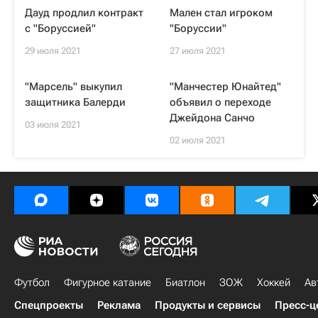
Дауд продлил контракт
Мален стал игроком
с "Боруссией"
"Боруссии"
29 июля 2021
27 июля 2021
"Марсель" выкупил
"Манчестер Юнайтед"
защитника Балерди
объявил о переходе
Джейдона Санчо
03 июля 2021
02 июля 2021
Футбол
Фигурное катание
Биатлон
ЗОЖ
Хоккей
Ав
Спецпроекты
Реклама
Продукты и сервисы
Пресс-ц