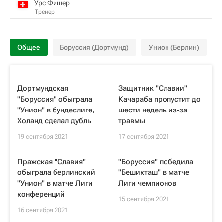
Урс Фишер
Тренер
Общее
Боруссия (Дортмунд)
Унион (Берлин)
Дортмундская
Защитник "Славии"
"Боруссия" обыграла
Качараба пропустит до
"Унион" в бундеслиге,
шести недель из-за
Холанд сделал дубль
травмы
19 сентября 2021
17 сентября 2021
Пражская "Славия"
"Боруссия" победила
обыграла берлинский
"Бешикташ" в матче
"Унион" в матче Лиги
Лиги чемпионов
конференций
15 сентября 2021
16 сентября 2021