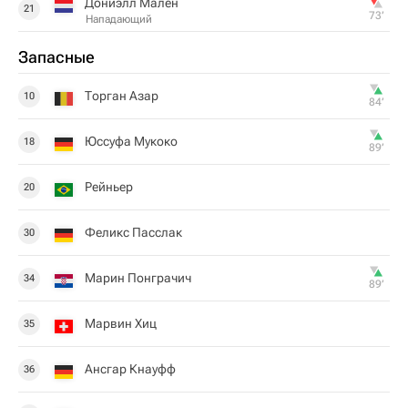
Дониэлл Мален
21
73‎’‎
Нападающий
Запасные
Торган Азар
10
84‎’‎
Юссуфа Мукоко
18
89‎’‎
Рейньер
20
Феликс Пасслак
30
Марин Понграчич
34
89‎’‎
Марвин Хиц
35
Ансгар Кнауфф
36