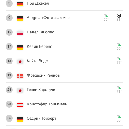
Пол Джекел
3
Андреас Фогльзаммер
9
77‎’‎
81‎’‎
Павел Вшолек
15
Кевин Беренс
17
55‎’‎
Кейта Эндо
18
77‎’‎
Фредерик Реннов
19
Генки Харагучи
24
71‎’‎
Кристофер Триммель
28
Седрик Тойхерт
36
55‎’‎