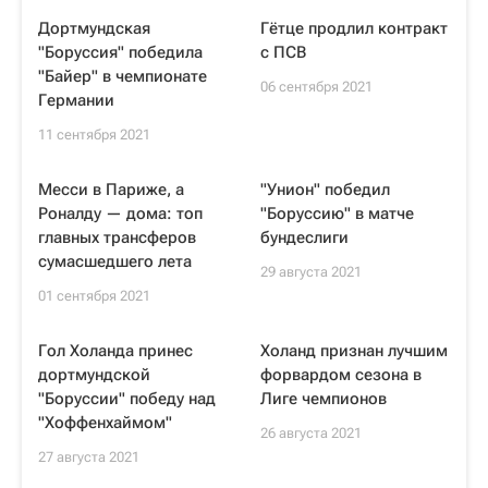
Дортмундская
Гётце продлил контракт
"Боруссия" победила
с ПСВ
"Байер" в чемпионате
06 сентября 2021
Германии
11 сентября 2021
Месси в Париже, а
"Унион" победил
Роналду — дома: топ
"Боруссию" в матче
главных трансферов
бундеслиги
сумасшедшего лета
29 августа 2021
01 сентября 2021
Гол Холанда принес
Холанд признан лучшим
дортмундской
форвардом сезона в
"Боруссии" победу над
Лиге чемпионов
"Хоффенхаймом"
26 августа 2021
27 августа 2021