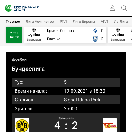
Главное
Лига Чемпионов
РПЛ
Лига Европы
АПЛ
Ла Лига
0
Крылья Советов
Матч-
Футбол
Футбол
центр
2
Балтика
Завершен
Завершен
Футбол
Бундеслига
Тур:
5
Время начала:
19.09.2021 в 18:30
Стадион:
Signal Iduna Park
Зрители:
25000
Завершен
4
:
2