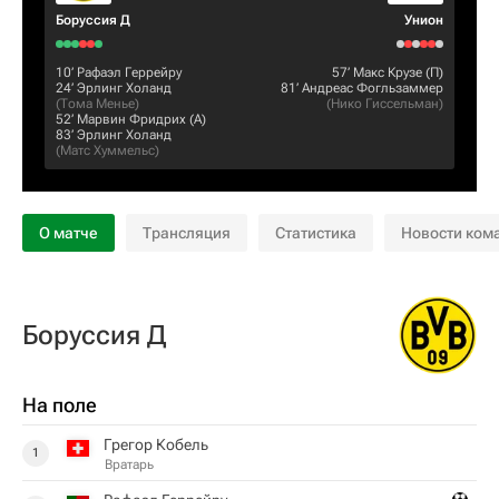
Боруссия Д
Унион
10‎’‎
Рафаэл Геррейру
57‎’‎
Макс Крузе
(П)
24‎’‎
Эрлинг Холанд
81‎’‎
Андреас Фогльзаммер
(
Тома Менье
)
(
Нико Гиссельман
)
52‎’‎
Марвин Фридрих
(А)
83‎’‎
Эрлинг Холанд
(
Матс Хуммельс
)
О матче
Трансляция
Статистика
Новости ком
Боруссия Д
На поле
Грегор Кобель
1
Вратарь