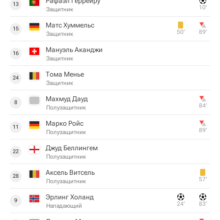
Рафаэл Геррейру
13
10‎’‎
Защитник
Матс Хуммельс
15
50‎’‎
89‎’‎
Защитник
Мануэль Аканджи
16
Защитник
Тома Менье
24
Защитник
Махмуд Дауд
8
84‎’‎
Полузащитник
Марко Ройс
11
89‎’‎
Полузащитник
Джуд Беллингем
22
Полузащитник
Аксель Витсель
28
57‎’‎
Полузащитник
Эрлинг Холанд
9
24‎’‎
83‎’‎
Нападающий