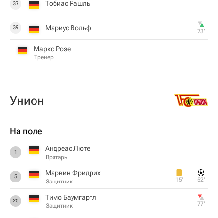
Тобиас Рашль
37
Мариус Вольф
39
73‎’‎
Марко Розе
Тренер
Унион
На поле
Андреас Люте
1
Вратарь
Марвин Фридрих
5
15‎’‎
52‎’‎
Защитник
Тимо Баумгартл
25
77‎’‎
Защитник