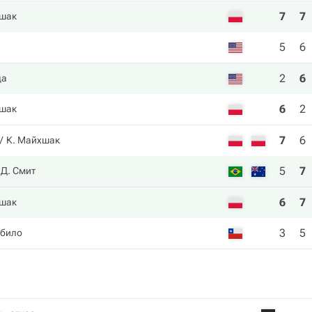
7
7
шак
5
6
2
6
да
6
2
шак
7
6
К. Майхшак
5
7
Д. Смит
6
7
шак
3
5
абило