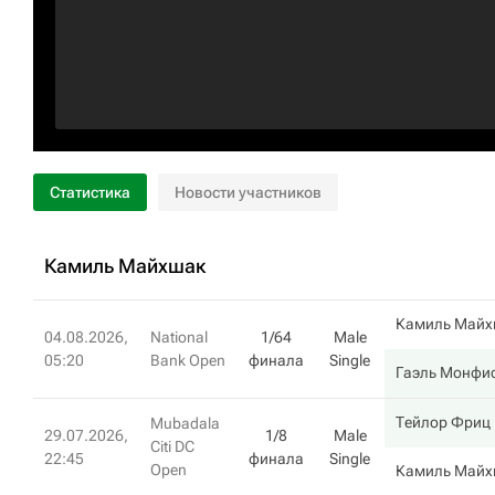
Статистика
Новости участников
Камиль Майхшак
Камиль Майх
04.08.2026,
National
1/64
Male
05:20
Bank Open
финала
Single
Гаэль Монфи
Тейлор Фриц
Mubadala
29.07.2026,
1/8
Male
Citi DC
22:45
финала
Single
Open
Камиль Майх