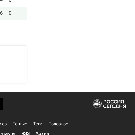
6
0
ries
Теннис
Теги
Полезное
нтакты
RSS
Архив