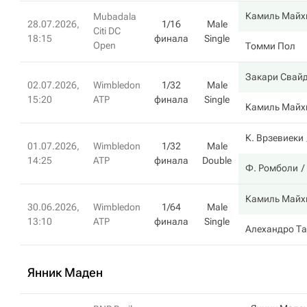
Камиль Майх
Mubadala
28.07.2026,
1/16
Male
Citi DC
18:15
финала
Single
Open
Томми Пол
Закари Свай
02.07.2026,
Wimbledon
1/32
Male
15:20
ATP
финала
Single
Камиль Майх
К. Врзевиеки
01.07.2026,
Wimbledon
1/32
Male
14:25
ATP
финала
Double
Ф. Ромболи
Камиль Майх
30.06.2026,
Wimbledon
1/64
Male
13:10
ATP
финала
Single
Алехандро Т
Янник Маден