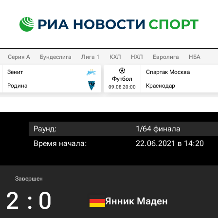
Серия А
Бундеслига
Лига 1
КХЛ
НХЛ
Евролига
НБА
Зенит
Спартак Москва
Футбол
Родина
Краснодар
09.08 20:00
Раунд:
1/64 финала
Время начала:
22.06.2021 в 14:20
Завершен
2
:
0
Янник Маден