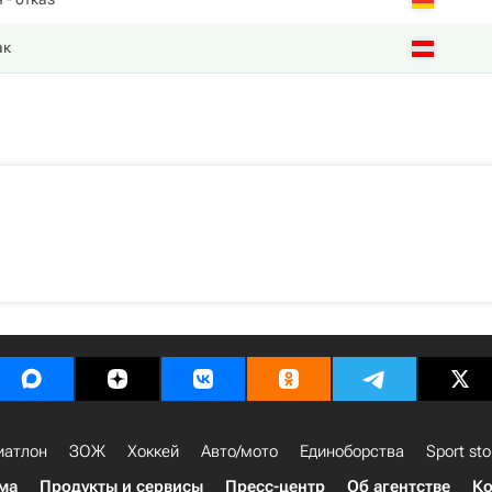
ак
иатлон
ЗОЖ
Хоккей
Авто/мото
Единоборства
Sport sto
ма
Продукты и сервисы
Пресс-центр
Об агентстве
Ко