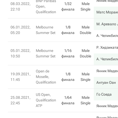
Янник Маде
BNP Paribas
08.03.2022,
1/32
Male
Open,
22:10
финала
Single
Qualification
Матс Мораи
М. Аревало
06.01.2022,
Melbourne
1/8
Male
05:20
Summer Set
финала
Double
А. Челикбил
Р. Хидзикат
05.01.2022,
Melbourne
1/16
Male
10:50
Summer Set
финала
Double
А. Челикбил
Янник Маде
Open de
19.09.2021,
1/8
Male
Moselle,
11:45
финала
Single
Qualification
Антуан Оан
Го Соеда
US Open,
25.08.2021,
1/64
Male
Qualification
22:45
финала
Single
ATP
Янник Маде
Янник Маде