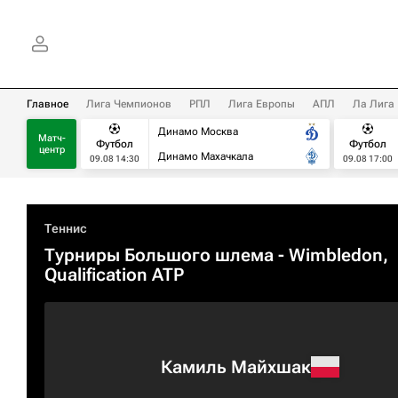
Главное
Лига Чемпионов
РПЛ
Лига Европы
АПЛ
Ла Лига
Динамо Москва
Матч-
Футбол
Футбол
центр
Динамо Махачкала
09.08 14:30
09.08 17:00
Теннис
Турниры Большого шлема
- Wimbledon,
Qualification ATP
Камиль Майхшак