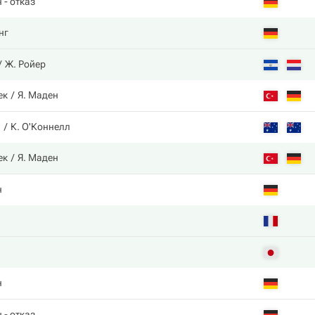
н
- отказ
нг
Ж. Ройер
ек
Я. Маден
а
К. О'Коннелл
ек
Я. Маден
н
н
н
- отказ