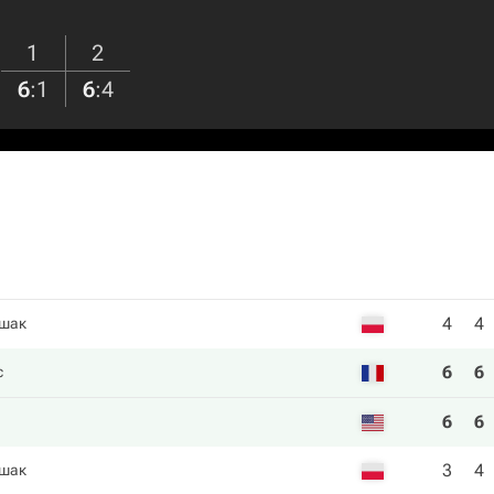
1
2
6
:
1
6
:
4
4
4
шак
6
6
с
6
6
3
4
шак