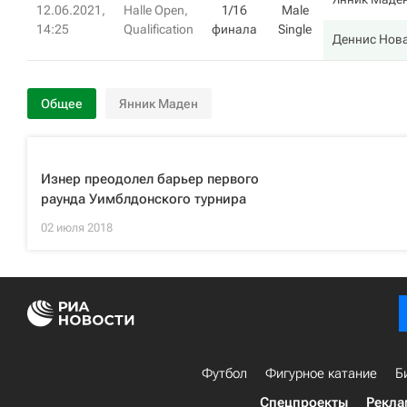
12.06.2021,
Halle Open,
1/16
Male
14:25
Qualification
финала
Single
Деннис Нов
Общее
Янник Маден
Изнер преодолел барьер первого
раунда Уимблдонского турнира
02 июля 2018
Футбол
Фигурное катание
Б
Спецпроекты
Рекла