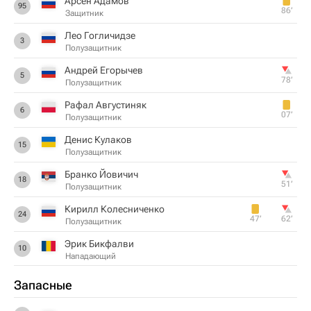
Арсен Адамов
95
86‎’‎
Защитник
Лео Гогличидзе
3
Полузащитник
Андрей Егорычев
5
78‎’‎
Полузащитник
Рафал Августиняк
6
07‎’‎
Полузащитник
Денис Кулаков
15
Полузащитник
Бранко Йовичич
18
51‎’‎
Полузащитник
Кирилл Колесниченко
24
47‎’‎
62‎’‎
Полузащитник
Эрик Бикфалви
10
Нападающий
Запасные