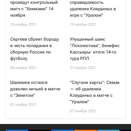
проведут контрольный
справедливость
матч с "Химками" 14
удаления Клаудиньо в
ноября
игре с "Уралом"
10 ноября 2021
10 ноября 2021
Сергеев сбреет бороду
Упущенный шанс
в честь попадания в
"Локомотива", бенефис
сборную России по
Кассьеры: итоги 14-го
футболу
тура РПЛ
08 ноября 2021
07 ноября 2021
Шалимов остался
"Спутали карты": Семак
доволен ничьей в матче
— об удалении
с "Зенитом"
Клаудиньо в матче с
"Уралом"
07 ноября 2021
07 ноября 2021