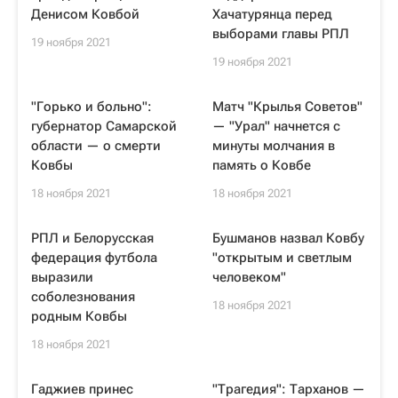
Денисом Ковбой
Хачатурянца перед
выборами главы РПЛ
19 ноября 2021
19 ноября 2021
"Горько и больно":
Матч "Крылья Советов"
губернатор Самарской
— "Урал" начнется с
области — о смерти
минуты молчания в
Ковбы
память о Ковбе
18 ноября 2021
18 ноября 2021
РПЛ и Белорусская
Бушманов назвал Ковбу
федерация футбола
"открытым и светлым
выразили
человеком"
соболезнования
18 ноября 2021
родным Ковбы
18 ноября 2021
Гаджиев принес
"Трагедия": Тарханов —