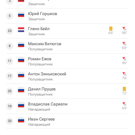
3
Защитник
Юрий Горшков
5
Защитник
Гленн Бейл
23
65‎’‎
90‎’‎
Защитник
Максим Витюгов
8
69‎’‎
Полузащитник
Роман Ежов
11
90‎’‎
Полузащитник
Антон Зиньковский
17
76‎’‎
Полузащитник
Данил Пруцев
25
72‎’‎
Полузащитник
Владислав Сарвели
10
69‎’‎
Нападающий
Иван Сергеев
33
Нападающий