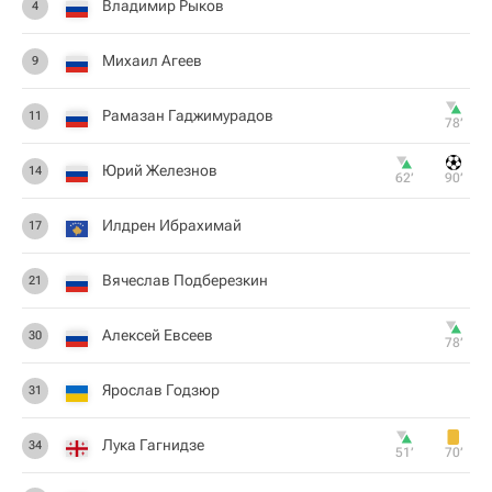
Владимир Рыков
4
Михаил Агеев
9
Рамазан Гаджимурадов
11
78‎’‎
Юрий Железнов
14
62‎’‎
90‎’‎
Илдрен Ибрахимай
17
Вячеслав Подберезкин
21
Алексей Евсеев
30
78‎’‎
Ярослав Годзюр
31
Лука Гагнидзе
34
51‎’‎
70‎’‎