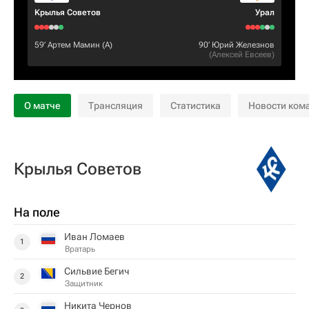
Крылья Советов
Урал
59‎’‎
Артем Мамин
(А)
90‎’‎
Юрий Железнов
(
Алексей Евсеев
)
О матче
Трансляция
Статистика
Новости ком
Крылья Советов
На поле
Иван Ломаев
1
Вратарь
Сильвие Бегич
2
Защитник
Никита Чернов