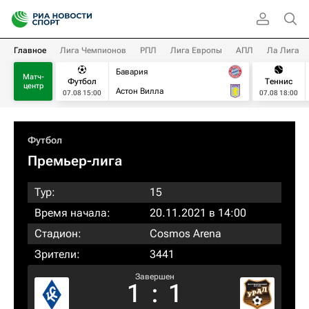
Главное
Лига Чемпионов
РПЛ
Лига Европы
АПЛ
Ла Лига
Бавария
Матч-
Футбол
Теннис
центр
Астон Вилла
07.08 15:00
07.08 18:00
Футбол
Премьер-лига
Тур:
15
Время начала:
20.11.2021 в 14:00
Стадион:
Cosmos Arena
Зрители:
3441
Завершен
1
:
1