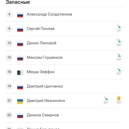
Запасные
Александр Солдатенков
4
Сергей Пиняев
9
76‎’‎
Данил Липовой
13
90‎’‎
Максим Глушенков
15
69‎’‎
Мехди Зеффан
18
90‎’‎
Дмитрий Цыпченко
19
Дмитрий Иванисеня
21
69‎’‎
90‎’‎
Данила Смирнов
52